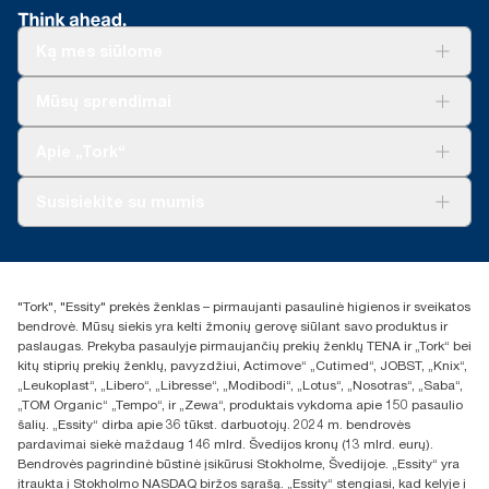
Ką mes siūlome
Sprendimai verslui
Mūsų sprendimai
Tvarumas
„Tork Clean Care“
„Tork Vision“ valymas
Apie „Tork“
„AD-a-Glance“
Apie mus
Susisiekite su mumis
Sėkmės istorijos
Naujienos ir pranešimai spaudai
torklt@essity.com
+370 5 268 3455
Rasti platintoją
"Tork", "Essity" prekės ženklas – pirmaujanti pasaulinė higienos ir sveikatos
UAB Essity Lithuania
bendrovė. Mūsų siekis yra kelti žmonių gerovę siūlant savo produktus ir
Naugarduko g. 98
paslaugas. Prekyba pasaulyje pirmaujančių prekių ženklų TENA ir „Tork“ bei
LT-03160 Vilnius, Lietuva
kitų stiprių prekių ženklų, pavyzdžiui, Actimove“ „Cutimed“, JOBST, „Knix“,
„Leukoplast“, „Libero“, „Libresse“, „Modibodi“, „Lotus“, „Nosotras“, „Saba“,
„TOM Organic“ „Tempo“, ir „Zewa“, produktais vykdoma apie 150 pasaulio
šalių. „Essity“ dirba apie 36 tūkst. darbuotojų. 2024 m. bendrovės
pardavimai siekė maždaug 146 mlrd. Švedijos kronų (13 mlrd. eurų).
Bendrovės pagrindinė būstinė įsikūrusi Stokholme, Švedijoje. „Essity“ yra
įtraukta į Stokholmo NASDAQ biržos sąrašą. „Essity“ stengiasi, kad kelyje į