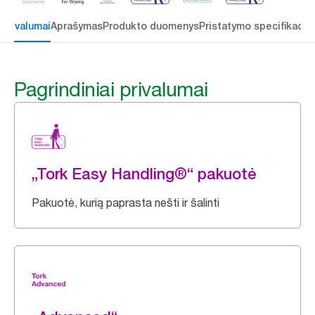
 privalumai
Aprašymas
Produkto duomenys
Pristatymo specifikacij
Pagrindiniai privalumai
„Tork Easy Handling®“ pakuotė
Pakuotė, kurią paprasta nešti ir šalinti