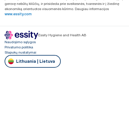
gerovę nebūtų kliūčių, ir prisideda prie sveikesnės, tvaresnės ir į žiedinę
ekonomiką orientuotos visuomenės kūrimo. Daugiau informacijos
www.essity.com
Essity Hygiene and Health AB
Naudojimo sąlygos
Privatumo politika
Slapukų nustatymai
Lithuania | Lietuva