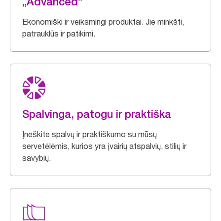
„Advanced“
Ekonomiški ir veiksmingi produktai. Jie minkšti,
patrauklūs ir patikimi.
Spalvinga, patogu ir praktiška
Įneškite spalvų ir praktiškumo su mūsų
servetėlėmis, kurios yra įvairių atspalvių, stilių ir
savybių.