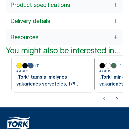
Product specifications
Delivery details
Resources
You might also be interested in...
+
7
+
4
470405
477619
„Tork“ tamsiai mėlynos
„Tork“ minkš
vakarienės servetėlės, 1/8
vakarienės se
lankstymo
lankstymo