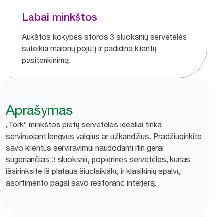
Labai minkštos
Aukštos kokybės storos 3 sluoksnių servetėlės
suteikia malonų pojūtį ir padidina klientų
pasitenkinimą.
Aprašymas
„Tork“ minkštos pietų servetėlės idealiai tinka
serviruojant lengvus valgius ar užkandžius. Pradžiuginkite
savo klientus serviravimui naudodami itin gerai
sugeriančias 3 sluoksnių popierines servetėles, kurias
išsirinksite iš plataus šiuolaikiškų ir klasikinių spalvų
asortimento pagal savo restorano interjerą.