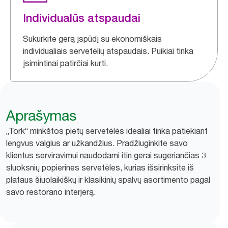
Individualūs atspaudai
Sukurkite gerą įspūdį su ekonomiškais
individualiais servetėlių atspaudais. Puikiai tinka
įsimintinai patirčiai kurti.
Aprašymas
„Tork“ minkštos pietų servetėlės idealiai tinka patiekiant
lengvus valgius ar užkandžius. Pradžiuginkite savo
klientus serviravimui naudodami itin gerai sugeriančias 3
sluoksnių popierines servetėles, kurias išsirinksite iš
plataus šiuolaikiškų ir klasikinių spalvų asortimento pagal
savo restorano interjerą.