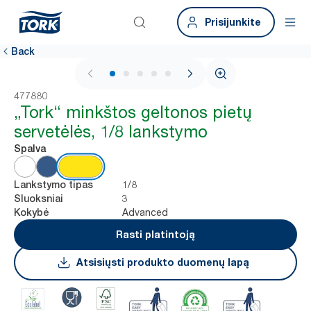
Prisijunkite
Back
1 / 6
477880
„Tork“ minkštos geltonos pietų
servetėlės, 1/8 lankstymo
Spalva
1/8
Lankstymo tipas
3
Sluoksniai
Advanced
Kokybė
Rasti platintoją
Atsisiųsti produkto duomenų lapą