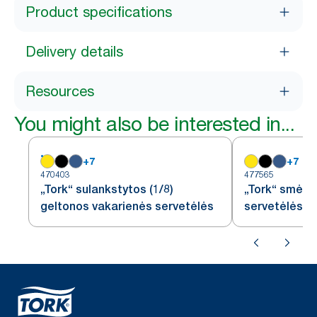
Product specifications
Delivery details
Resources
You might also be interested in...
+
7
+
7
470403
477565
„Tork“ sulankstytos (1/8)
„Tork“ smėli
geltonos vakarienės servetėlės
servetėlės, 