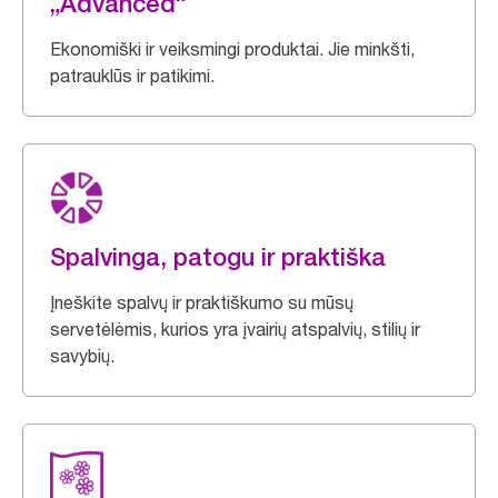
„Advanced“
Ekonomiški ir veiksmingi produktai. Jie minkšti,
patrauklūs ir patikimi.
Spalvinga, patogu ir praktiška
Įneškite spalvų ir praktiškumo su mūsų
servetėlėmis, kurios yra įvairių atspalvių, stilių ir
savybių.