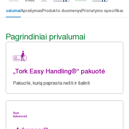
 privalumai
Aprašymas
Produkto duomenys
Pristatymo specifikacij
Pagrindiniai privalumai
„Tork Easy Handling®“ pakuotė
Pakuotė, kurią paprasta nešti ir šalinti