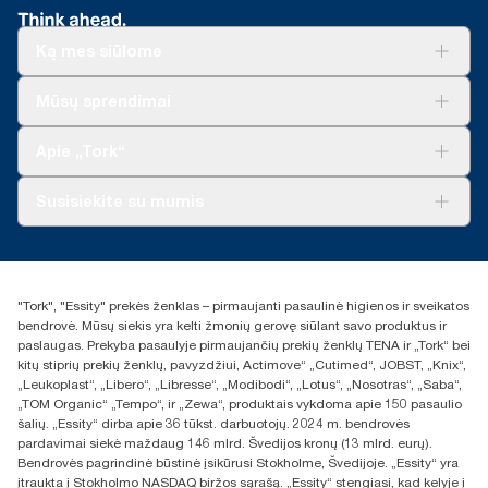
Ką mes siūlome
Sprendimai verslui
Mūsų sprendimai
Tvarumas
„Tork Clean Care“
„Tork Vision“ valymas
Apie „Tork“
„AD-a-Glance“
Apie mus
Susisiekite su mumis
Sėkmės istorijos
Naujienos ir pranešimai spaudai
torklt@essity.com
+370 5 268 3455
Rasti platintoją
"Tork", "Essity" prekės ženklas – pirmaujanti pasaulinė higienos ir sveikatos
UAB Essity Lithuania
bendrovė. Mūsų siekis yra kelti žmonių gerovę siūlant savo produktus ir
Naugarduko g. 98
paslaugas. Prekyba pasaulyje pirmaujančių prekių ženklų TENA ir „Tork“ bei
LT-03160 Vilnius, Lietuva
kitų stiprių prekių ženklų, pavyzdžiui, Actimove“ „Cutimed“, JOBST, „Knix“,
„Leukoplast“, „Libero“, „Libresse“, „Modibodi“, „Lotus“, „Nosotras“, „Saba“,
„TOM Organic“ „Tempo“, ir „Zewa“, produktais vykdoma apie 150 pasaulio
šalių. „Essity“ dirba apie 36 tūkst. darbuotojų. 2024 m. bendrovės
pardavimai siekė maždaug 146 mlrd. Švedijos kronų (13 mlrd. eurų).
Bendrovės pagrindinė būstinė įsikūrusi Stokholme, Švedijoje. „Essity“ yra
įtraukta į Stokholmo NASDAQ biržos sąrašą. „Essity“ stengiasi, kad kelyje į