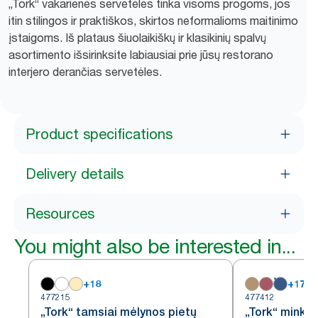
„Tork“ vakarienės servetėlės tinka visoms progoms, jos
itin stilingos ir praktiškos, skirtos neformalioms maitinimo
įstaigoms. Iš plataus šiuolaikiškų ir klasikinių spalvų
asortimento išsirinksite labiausiai prie jūsų restorano
interjero derančias servetėles.
Product specifications
Delivery details
Resources
You might also be interested in...
+
18
+
17
477215
477412
„Tork“ tamsiai mėlynos pietų
„Tork“ minkš