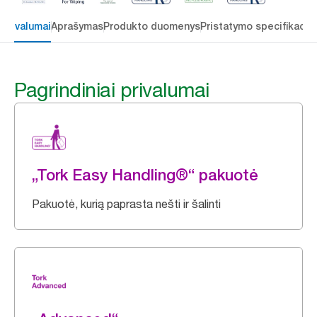
 privalumai
Aprašymas
Produkto duomenys
Pristatymo specifikacij
Pagrindiniai privalumai
„Tork Easy Handling®“ pakuotė
Pakuotė, kurią paprasta nešti ir šalinti