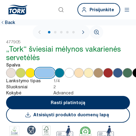
Prisijunkite
Back
1 / 5
477905
„Tork“ šviesiai mėlynos vakarienės
servetėlės
Spalva
1/4
Lankstymo tipas
2
Sluoksniai
Advanced
Kokybė
Rasti platintoją
Atsisiųsti produkto duomenų lapą