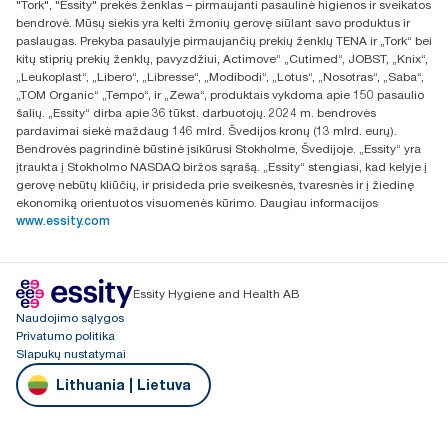
"Tork", "Essity" prekės ženklas – pirmaujanti pasaulinė higienos ir sveikatos
UAB Essity Lithuania
bendrovė. Mūsų siekis yra kelti žmonių gerovę siūlant savo produktus ir
Naugarduko g. 98
paslaugas. Prekyba pasaulyje pirmaujančių prekių ženklų TENA ir „Tork“ bei
LT-03160 Vilnius, Lietuva
kitų stiprių prekių ženklų, pavyzdžiui, Actimove“ „Cutimed“, JOBST, „Knix“,
„Leukoplast“, „Libero“, „Libresse“, „Modibodi“, „Lotus“, „Nosotras“, „Saba“,
„TOM Organic“ „Tempo“, ir „Zewa“, produktais vykdoma apie 150 pasaulio
šalių. „Essity“ dirba apie 36 tūkst. darbuotojų. 2024 m. bendrovės
pardavimai siekė maždaug 146 mlrd. Švedijos kronų (13 mlrd. eurų).
Bendrovės pagrindinė būstinė įsikūrusi Stokholme, Švedijoje. „Essity“ yra
įtraukta į Stokholmo NASDAQ biržos sąrašą. „Essity“ stengiasi, kad kelyje į
gerovę nebūtų kliūčių, ir prisideda prie sveikesnės, tvaresnės ir į žiedinę
ekonomiką orientuotos visuomenės kūrimo. Daugiau informacijos
www.essity.com
Essity Hygiene and Health AB
Naudojimo sąlygos
Privatumo politika
Slapukų nustatymai
Lithuania | Lietuva