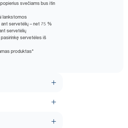
popierius svečiams bus itin
vai lankstomos
ant servetėlių – net 75 %
nt servetėlių
pasirinkę servetėles iš
amas produktas*