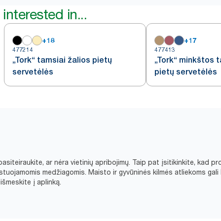
interested in...
+
18
+
17
477214
477413
„Tork“ tamsiai žalios pietų
„Tork“ minkštos t
servetėlės
pietų servetėlės
asiteiraukite, ar nėra vietinių apribojimų. Taip pat įsitikinkite, ka
tuojamomis medžiagomis. Maisto ir gyvūninės kilmės atliekoms gali 
šmeskite į aplinką.​