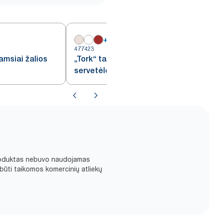
+
6
477423
4
amsiai žalios
„Tork“ tamsiai žalios pietų
servetėlės, 1/8 lankstymo
d produktas nebuvo naudojamas
būti taikomos komercinių atliekų