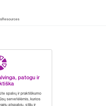
os
Resources
lvinga, patogu ir
ktiška
ite spalvų ir praktiškumo
ūsų servetėlėmis, kurios
airių atspalvių, stilių ir