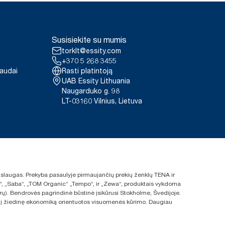
Susisiekite su mumis
torklt@essity.com
+370 5 268 3455
paudai
Rasti platintoją
UAB Essity Lithuania
Naugarduko g. 98
LT-03160 Vilnius, Lietuva
 paslaugas. Prekyba pasaulyje pirmaujančių prekių ženklų TENA ir
ras“, „Saba“, „TOM Organic“ „Tempo“, ir „Zewa“, produktais vykdoma
rų). Bendrovės pagrindinė būstinė įsikūrusi Stokholme, Švedijoje.
s ir į žiedinę ekonomiką orientuotos visuomenės kūrimo. Daugiau