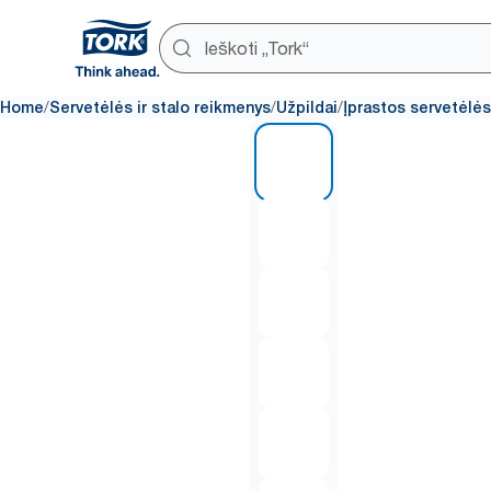
/
/
/
Home
Servetėlės ir stalo reikmenys
Užpildai
Įprastos servetėlės
1 of 6