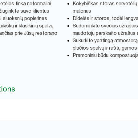
etėlės tinka neformaliai
Kokybiškas storas servetėlių 
žiuginkite savo klientus
malonus
3 sluoksnių popierines
Didelės ir storos, todėl leng
ikiškų ir klasikinių spalvų
Sudominkite svečius užrašais 
rančias prie Jūsų restorano
naudotojų perskaito užrašus a
Sukurkite ypatingą atmosferą 
plačios spalvų ir raštų gamos
Pramoniniu būdu kompostuoj
tions