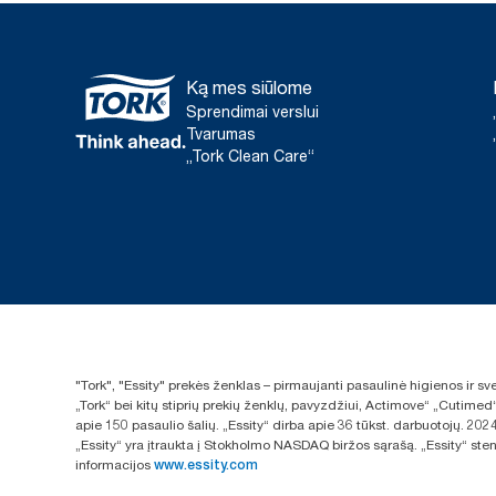
Ką mes siūlome
Sprendimai verslui
Tvarumas
„Tork Clean Care“
"Tork", "Essity" prekės ženklas – pirmaujanti pasaulinė higienos ir 
„Tork“ bei kitų stiprių prekių ženklų, pavyzdžiui, Actimove“ „Cutimed
apie 150 pasaulio šalių. „Essity“ dirba apie 36 tūkst. darbuotojų. 
„Essity“ yra įtraukta į Stokholmo NASDAQ biržos sąrašą. „Essity“ sten
informacijos
www.essity.com