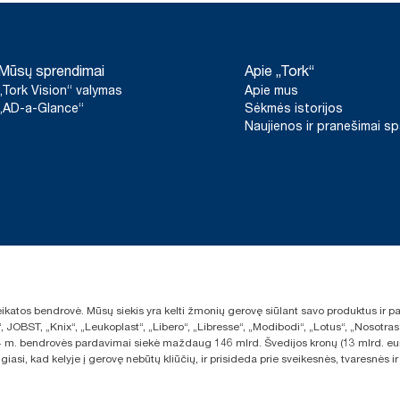
Mūsų sprendimai
Apie „Tork“
„Tork Vision“ valymas
Apie mus
„AD-a-Glance“
Sėkmės istorijos
Naujienos ir pranešimai s
sveikatos bendrovė. Mūsų siekis yra kelti žmonių gerovę siūlant savo produktus ir
“, JOBST, „Knix“, „Leukoplast“, „Libero“, „Libresse“, „Modibodi“, „Lotus“, „Nosot
2024 m. bendrovės pardavimai siekė maždaug 146 mlrd. Švedijos kronų (13 mlrd. eu
giasi, kad kelyje į gerovę nebūtų kliūčių, ir prisideda prie sveikesnės, tvaresnė