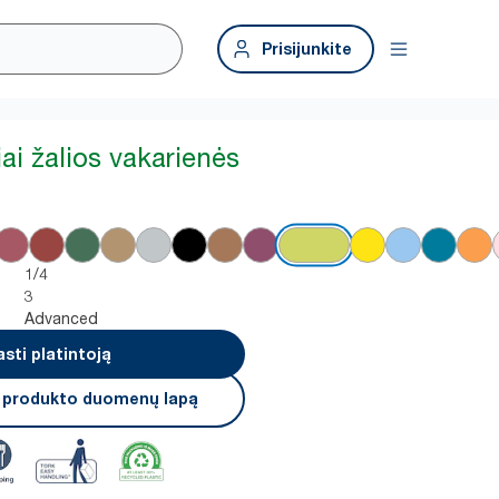
Prisijunkite
iai žalios vakarienės
1/4
3
Advanced
asti platintoją
i produkto duomenų lapą