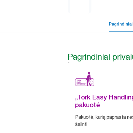
Pagrindiniai
Pagrindiniai priva
„Tork Easy Handli
pakuotė
Pakuotė, kurią paprasta nešt
šalinti