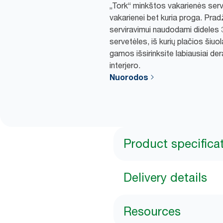
„Tork“ minkštos vakarienės serv
vakarienei bet kuria proga. Prad
serviravimui naudodami dideles 
servetėles, iš kurių plačios šiuola
gamos išsirinksite labiausiai de
interjero.
Nuorodos
Product specifica
Delivery details
Resources