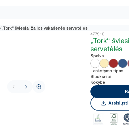
/
„Tork“ šviesiai žalios vakarienės servetėlės
477910
„Tork“ švies
servetėlės
Spalva
Lankstymo tipas
Sluoksniai
Kokybė
R
Atsisiųst