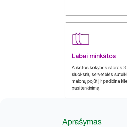
Labai minkštos
Aukštos kokybės storos 3
sluoksnių servetėlės suteik
malonų pojūtį ir padidina kli
pasitenkinimą.
Aprašymas