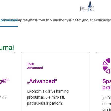
 privalumai
Aprašymas
Produkto duomenys
Pristatymo specifikacij
lumai
ng®“
„Advanced“
Spa
pra
Ekonomiški ir veiksmingi
produktai. Jie minkšti,
i ir
Įnešk
patrauklūs ir patikimi.
su m
yra įv