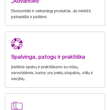
„Advanced“
Ekonomiški ir veiksmingi produktai. Jie minkšti,
patrauklūs ir patikimi.
Spalvinga, patogu ir praktiška
Įneškite spalvų ir praktiškumo su mūsų
servetėlėmis, kurios yra įvairių atspalvių, stilių ir
savybių.