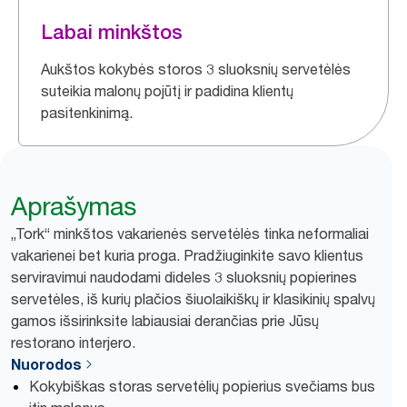
Labai minkštos
Aukštos kokybės storos 3 sluoksnių servetėlės
suteikia malonų pojūtį ir padidina klientų
pasitenkinimą.
Aprašymas
„Tork“ minkštos vakarienės servetėlės tinka neformaliai
vakarienei bet kuria proga. Pradžiuginkite savo klientus
serviravimui naudodami dideles 3 sluoksnių popierines
servetėles, iš kurių plačios šiuolaikiškų ir klasikinių spalvų
gamos išsirinksite labiausiai derančias prie Jūsų
restorano interjero.
Nuorodos
Kokybiškas storas servetėlių popierius svečiams bus