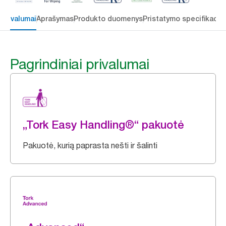
 privalumai
Aprašymas
Produkto duomenys
Pristatymo specifikacij
Pagrindiniai privalumai
„Tork Easy Handling®“ pakuotė
Pakuotė, kurią paprasta nešti ir šalinti