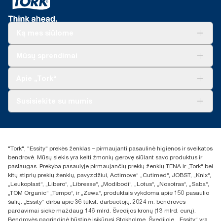
Ką mes siūlome
Sprendimai verslui
Mūsų sprendimai
Tvarumas
„Tork Clean Care“
„Tork Vision“ valymas
Apie „Tork“
„AD-a-Glance“
Apie mus
Susisiekite su mumis
Sėkmės istorijos
Naujienos ir pranešimai spaudai
torklt@essity.com
+370 5 268 3455
Rasti platintoją
"Tork", "Essity" prekės ženklas – pirmaujanti pasaulinė higienos ir sveikatos
UAB Essity Lithuania
bendrovė. Mūsų siekis yra kelti žmonių gerovę siūlant savo produktus ir
Naugarduko g. 98
paslaugas. Prekyba pasaulyje pirmaujančių prekių ženklų TENA ir „Tork“ bei
LT-03160 Vilnius, Lietuva
kitų stiprių prekių ženklų, pavyzdžiui, Actimove“ „Cutimed“, JOBST, „Knix“,
„Leukoplast“, „Libero“, „Libresse“, „Modibodi“, „Lotus“, „Nosotras“, „Saba“,
„TOM Organic“ „Tempo“, ir „Zewa“, produktais vykdoma apie 150 pasaulio
šalių. „Essity“ dirba apie 36 tūkst. darbuotojų. 2024 m. bendrovės
pardavimai siekė maždaug 146 mlrd. Švedijos kronų (13 mlrd. eurų).
Bendrovės pagrindinė būstinė įsikūrusi Stokholme, Švedijoje. „Essity“ yra