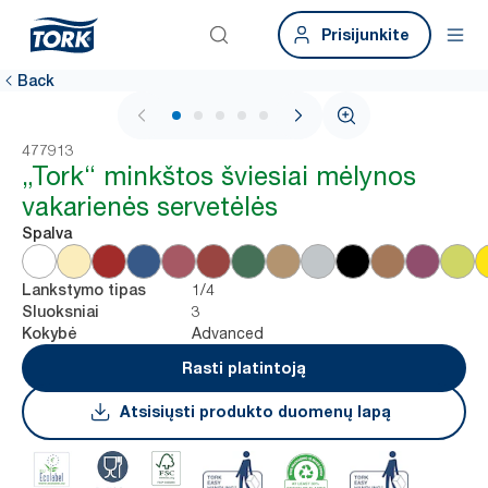
Prisijunkite
Back
1 / 6
477913
„Tork“ minkštos šviesiai mėlynos
vakarienės servetėlės
Spalva
1/4
Lankstymo tipas
3
Sluoksniai
Advanced
Kokybė
Rasti platintoją
Atsisiųsti produkto duomenų lapą