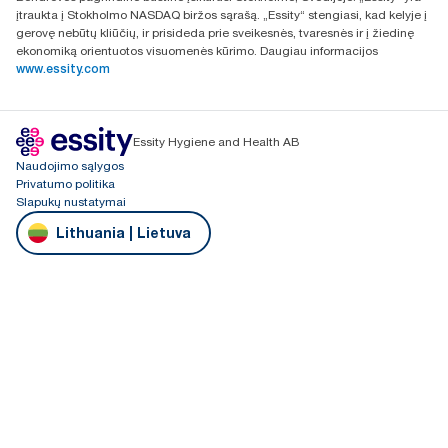
įtraukta į Stokholmo NASDAQ biržos sąrašą. „Essity“ stengiasi, kad kelyje į
gerovę nebūtų kliūčių, ir prisideda prie sveikesnės, tvaresnės ir į žiedinę
ekonomiką orientuotos visuomenės kūrimo. Daugiau informacijos
www.essity.com
Essity Hygiene and Health AB
Naudojimo sąlygos
Privatumo politika
Slapukų nustatymai
Lithuania | Lietuva