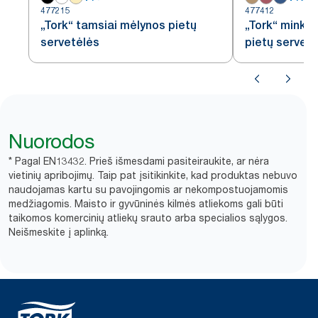
477215
477412
„Tork“ tamsiai mėlynos pietų
„Tork“ minkš
servetėlės
pietų servet
Nuorodos
* Pagal EN13432. Prieš išmesdami pasiteiraukite, ar nėra
vietinių apribojimų. Taip pat įsitikinkite, kad produktas nebuvo
naudojamas kartu su pavojingomis ar nekompostuojamomis
medžiagomis. Maisto ir gyvūninės kilmės atliekoms gali būti
taikomos komercinių atliekų srauto arba specialios sąlygos.
Neišmeskite į aplinką.​