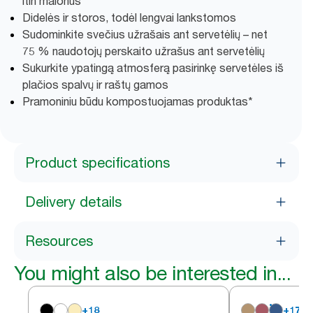
itin malonus
Didelės ir storos, todėl lengvai lankstomos
Sudominkite svečius užrašais ant servetėlių – net
75 % naudotojų perskaito užrašus ant servetėlių
Sukurkite ypatingą atmosferą pasirinkę servetėles iš
plačios spalvų ir raštų gamos
Pramoniniu būdu kompostuojamas produktas*
Product specifications
Delivery details
Resources
You might also be interested in...
+
18
+
17