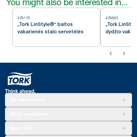
You might also be interested in...
478170
478883
„Tork LinStyle®“ baltos
„Tork LinStyl
vakarienės stalo servetėlės
dydžio vakar
Ką mes siūlome
Sprendimai verslui
Mūsų sprendimai
Tvarumas
„Tork Clean Care“
„Tork Vision“ valymas
Apie „Tork“
„AD-a-Glance“