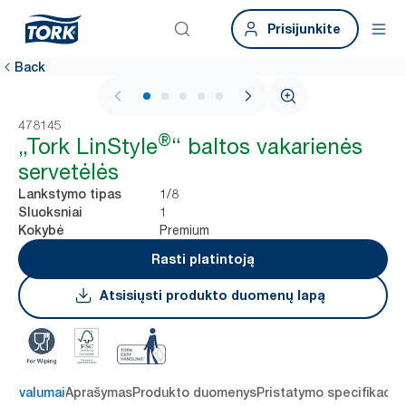
Prisijunkite
Back
1 / 5
478145
®
„Tork LinStyle
“ baltos vakarienės
servetėlės
1/8
Lankstymo tipas
1
Sluoksniai
Premium
Kokybė
Rasti platintoją
Atsisiųsti produkto duomenų lapą
 privalumai
Aprašymas
Produkto duomenys
Pristatymo specifikacij