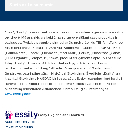
Apie mus
Susisiekite su mumis
Sėkmės istorijos
Naujienos ir pranešimai spaudai
torklt@essity.com
+370 5 268 3455
Rasti platintoją
"Tork", "Essity" prekės ženklas – pirmaujanti pasaulinė higienos ir sveikatos
UAB Essity Lithuania
bendrovė. Mūsų siekis yra kelti žmonių gerovę siūlant savo produktus ir
Naugarduko g. 98
paslaugas. Prekyba pasaulyje pirmaujančių prekių ženklų TENA ir „Tork“ bei
LT-03160 Vilnius, Lietuva
kitų stiprių prekių ženklų, pavyzdžiui, Actimove“ „Cutimed“, JOBST, „Knix“,
„Leukoplast“, „Libero“, „Libresse“, „Modibodi“, „Lotus“, „Nosotras“, „Saba“,
„TOM Organic“ „Tempo“, ir „Zewa“, produktais vykdoma apie 150 pasaulio
šalių. „Essity“ dirba apie 36 tūkst. darbuotojų. 2024 m. bendrovės
pardavimai siekė maždaug 146 mlrd. Švedijos kronų (13 mlrd. eurų).
Bendrovės pagrindinė būstinė įsikūrusi Stokholme, Švedijoje. „Essity“ yra
įtraukta į Stokholmo NASDAQ biržos sąrašą. „Essity“ stengiasi, kad kelyje į
gerovę nebūtų kliūčių, ir prisideda prie sveikesnės, tvaresnės ir į žiedinę
ekonomiką orientuotos visuomenės kūrimo. Daugiau informacijos
www.essity.com
Essity Hygiene and Health AB
Naudojimo sąlygos
Privatumo politika