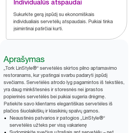
Individualūs atspaudai
Sukurkite gerą įspūdį su ekonomiškais
individualiais servetėlių atspaudais. Puikiai tinka
įsimintinai patirčiai kurti.
Aprašymas
„Tork LinStyle®“ servetėlės skirtos pilno aptarnavimo
restoranams, kur ypatingai svarbu padaryti įspūdį
svečiams. Servetėlės atrodo lyg pagamintos iš tekstilės,
yra daug minkštesnės ir storesnės nei įprastos
popierinės servetėlės bei puikiai sugeria drėgmę.
Patiekite savo klientams elegantiškas servetėles iš
plačios šiuolaikiškų ir klasikinių spalvų gamos.
Neaustinės patvarios ir patogios „LinStyle®“
servetėlės užteks per visą vakarienę
Sudominkite svečius užrašais ant servetėlių – net