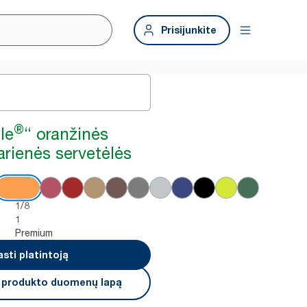
Prisijunkite
®
le
“ oranžinės
arienės servetėlės
1/8
1
Premium
asti platintoją
i produkto duomenų lapą