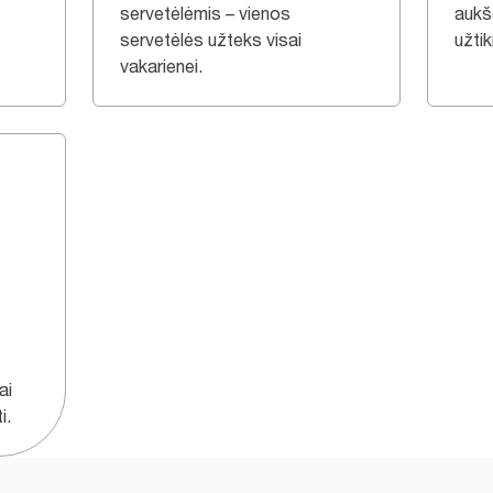
servetėlėmis – vienos
aukš
servetėlės užteks visai
užtikr
vakarienei.
ai
i.