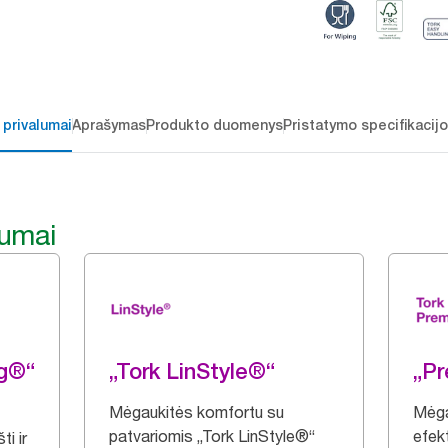
 privalumai
Aprašymas
Produkto duomenys
Pristatymo specifikacij
lumai
ng®“
„Tork LinStyle®“
„P
Mėgaukitės komfortu su
Mėga
patvariomis „Tork LinStyle®“
efek
i ir