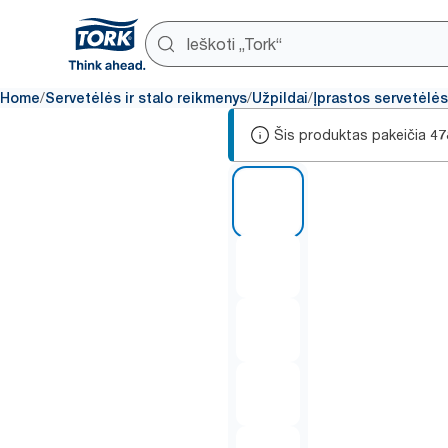
/
/
/
Home
Servetėlės ir stalo reikmenys
Užpildai
Įprastos servetėlės
Šis produktas pakeičia
47
1 of 6