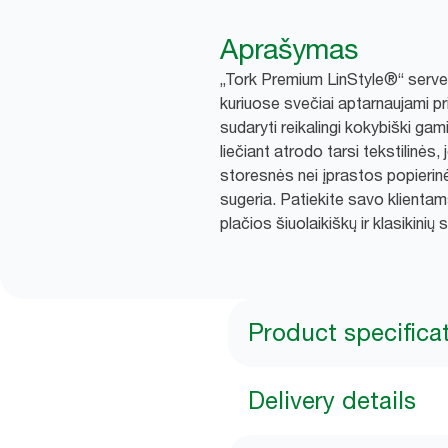
Aprašymas
„Tork Premium LinStyle®“ serve
kuriuose svečiai aptarnaujami pr
sudaryti reikalingi kokybiški gami
liečiant atrodo tarsi tekstilinės
storesnės nei įprastos popierinė
sugeria. Patiekite savo klientam
plačios šiuolaikiškų ir klasikini
Product specifica
Delivery details