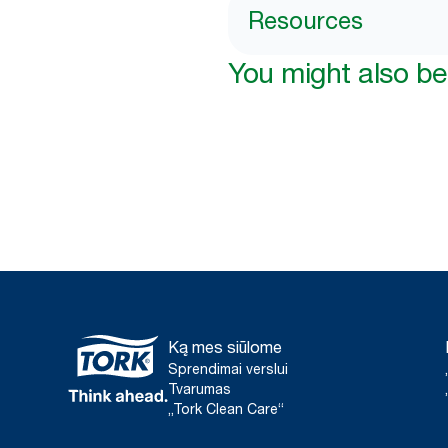
Resources
You might also be 
Ką mes siūlome
Sprendimai verslui
Tvarumas
„Tork Clean Care“