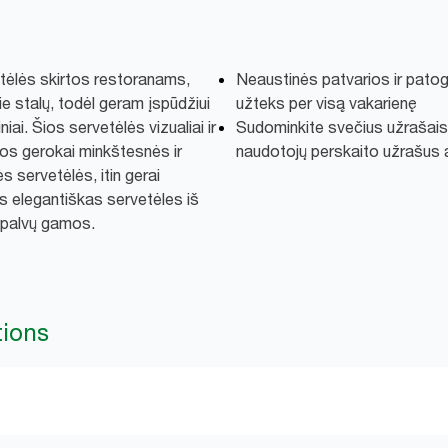
tėlės skirtos restoranams,
Neaustinės patvarios ir patog
ie stalų, todėl geram įspūdžiui
užteks per visą vakarienę
niai. Šios servetėlės vizualiai ir
Sudominkite svečius užrašais 
, jos gerokai minkštesnės ir
naudotojų perskaito užrašus a
s servetėlės, itin gerai
s elegantiškas servetėles iš
ų spalvų gamos.
tions