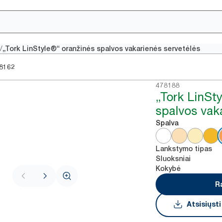
/
„Tork LinStyle®“ oranžinės spalvos vakarienės servetėlės
8162
478188
„Tork LinSty
spalvos vak
Spalva
Lankstymo tipas
Sluoksniai
Kokybė
R
Atsisiųst