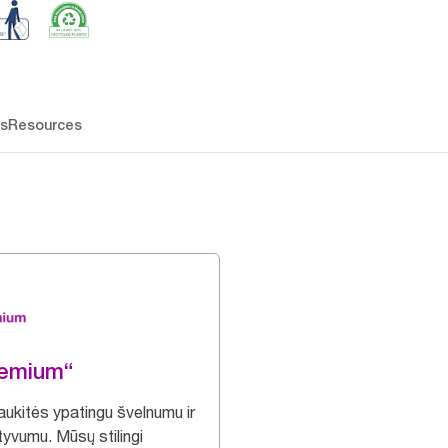
os
Resources
remium“
ukitės ypatingu švelnumu ir
tyvumu. Mūsų stilingi