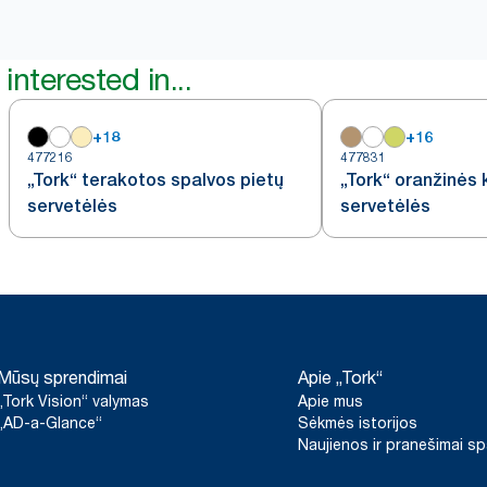
interested in...
+
18
+
16
477216
477831
„Tork“ terakotos spalvos pietų
„Tork“ oranžinės 
servetėlės
servetėlės
Mūsų sprendimai
Apie „Tork“
„Tork Vision“ valymas
Apie mus
„AD-a-Glance“
Sėkmės istorijos
Naujienos ir pranešimai s