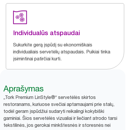
Individualūs atspaudai
Sukurkite gerą įspūdį su ekonomiškais
individualiais servetėlių atspaudais. Puikiai tinka
įsimintinai patirčiai kurti.
Aprašymas
„Tork Premium LinStyle®“ servetėlės skirtos
restoranams, kuriuose svečiai aptarnaujami prie stalų,
todėl geram įspūdžiui sudaryti reikalingi kokybiški
gaminiai. Šios servetėlės vizualiai ir liečiant atrodo tarsi
tekstilinės, jos gerokai minkštesnės ir storesnės nei