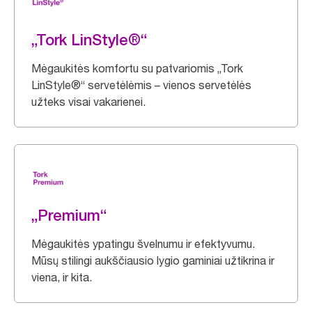
„Tork LinStyle®“
Mėgaukitės komfortu su patvariomis „Tork
LinStyle®“ servetėlėmis – vienos servetėlės
užteks visai vakarienei.
„Premium“
Mėgaukitės ypatingu švelnumu ir efektyvumu.
Mūsų stilingi aukščiausio lygio gaminiai užtikrina ir
viena, ir kita.