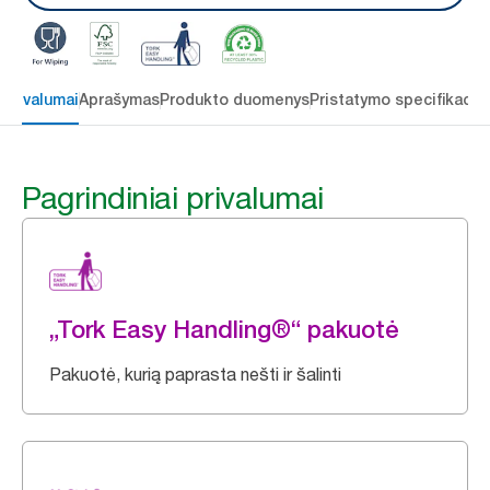
 privalumai
Aprašymas
Produkto duomenys
Pristatymo specifikacij
Pagrindiniai privalumai
„Tork Easy Handling®“ pakuotė
Pakuotė, kurią paprasta nešti ir šalinti