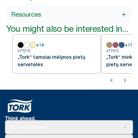
Resources
You might also be interested in...
+
18
+
17
477215
477412
„Tork“ tamsiai mėlynos pietų
„Tork“ minkš
servetėlės
pietų servet
Ką mes siūlome