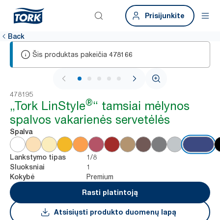
Prisijunkite
Back
Šis produktas pakeičia
478166
1 / 5
478195
®
„Tork LinStyle
“ tamsiai mėlynos
spalvos vakarienės servetėlės
Spalva
1/8
Lankstymo tipas
1
Sluoksniai
Premium
Kokybė
Rasti platintoją
Atsisiųsti produkto duomenų lapą