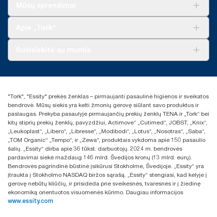
Sprendimai verslui
Mūsų sprendimai
Tvarumas
„Tork Clean Care“
„Tork Vision“ valymas
Apie „Tork“
„AD-a-Glance“
Apie mus
Susisiekite su mumis
Sėkmės istorijos
Naujienos ir pranešimai spaudai
torklt@essity.com
+370 5 268 3455
Rasti platintoją
"Tork", "Essity" prekės ženklas – pirmaujanti pasaulinė higienos ir sveikatos
UAB Essity Lithuania
bendrovė. Mūsų siekis yra kelti žmonių gerovę siūlant savo produktus ir
Naugarduko g. 98
paslaugas. Prekyba pasaulyje pirmaujančių prekių ženklų TENA ir „Tork“ bei
LT-03160 Vilnius, Lietuva
kitų stiprių prekių ženklų, pavyzdžiui, Actimove“ „Cutimed“, JOBST, „Knix“,
„Leukoplast“, „Libero“, „Libresse“, „Modibodi“, „Lotus“, „Nosotras“, „Saba“,
„TOM Organic“ „Tempo“, ir „Zewa“, produktais vykdoma apie 150 pasaulio
šalių. „Essity“ dirba apie 36 tūkst. darbuotojų. 2024 m. bendrovės
pardavimai siekė maždaug 146 mlrd. Švedijos kronų (13 mlrd. eurų).
Bendrovės pagrindinė būstinė įsikūrusi Stokholme, Švedijoje. „Essity“ yra
įtraukta į Stokholmo NASDAQ biržos sąrašą. „Essity“ stengiasi, kad kelyje į
gerovę nebūtų kliūčių, ir prisideda prie sveikesnės, tvaresnės ir į žiedinę
ekonomiką orientuotos visuomenės kūrimo. Daugiau informacijos
www.essity.com