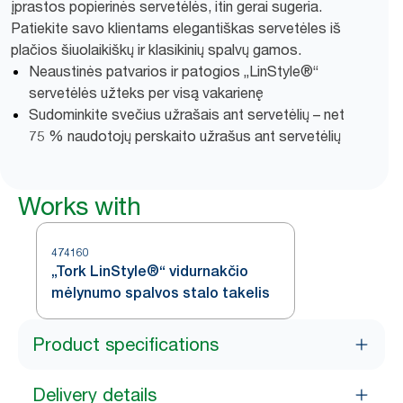
įprastos popierinės servetėlės, itin gerai sugeria.
Patiekite savo klientams elegantiškas servetėles iš
plačios šiuolaikiškų ir klasikinių spalvų gamos.
Neaustinės patvarios ir patogios „LinStyle®“
servetėlės užteks per visą vakarienę
Sudominkite svečius užrašais ant servetėlių – net
75 % naudotojų perskaito užrašus ant servetėlių
Works with
474160
„Tork LinStyle®“ vidurnakčio
mėlynumo spalvos stalo takelis
Product specifications
Delivery details