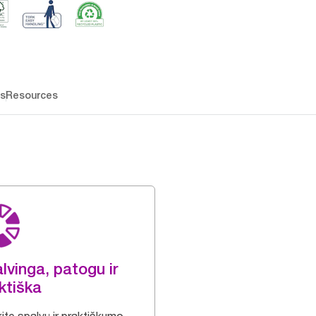
os
Resources
lvinga, patogu ir
ktiška