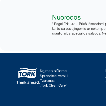
Nuorodos
* Pagal EN13432. Prieš išmesdami p
kartu su pavojingomis ar nekompos
srauto arba specialios sąlygos. Nei
Ką mes siūlome
Sprendimai verslui
Tvarumas
„Tork Clean Care“