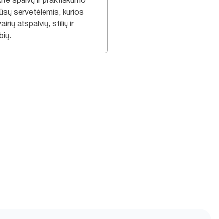
ite spalvų ir praktiškumo
ūsų servetėlėmis, kurios
airių atspalvių, stilių ir
bių.