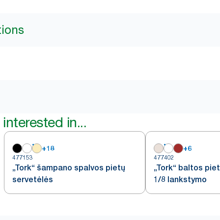
tions
interested in...
+
18
+
6
477153
477402
„Tork“ šampano spalvos pietų
„Tork“ baltos pie
servetėlės
1/8 lankstymo