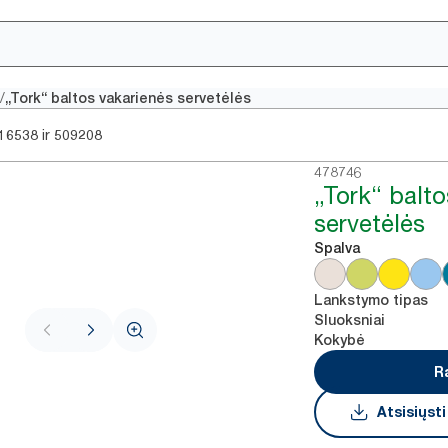
/
„Tork“ baltos vakarienės servetėlės
ir
16538
509208
478746
„Tork“ balt
servetėlės
Spalva
Lankstymo tipas
Sluoksniai
Kokybė
R
Atsisiųst