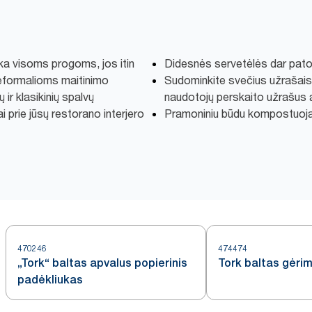
nka visoms progoms, jos itin
Didesnės servetėlės dar pat
 neformalioms maitinimo
Sudominkite svečius užrašais 
 ir klasikinių spalvų
naudotojų perskaito užrašus a
i prie jūsų restorano interjero
Pramoniniu būdu kompostuoj
470246
474474
„Tork“ baltas apvalus popierinis
Tork baltas gėri
padėkliukas