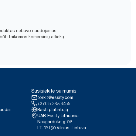
d produktas nebuvo naudojamas
būti taikomos komercinių atliekų
Susisiekite su mumis
torklt@essity.com
+370 5 268 3455
paudai
Rasti platintoją
UAB Essity Lithuania
Naugarduko g. 98
LT-03160 Vilnius, Lietuva