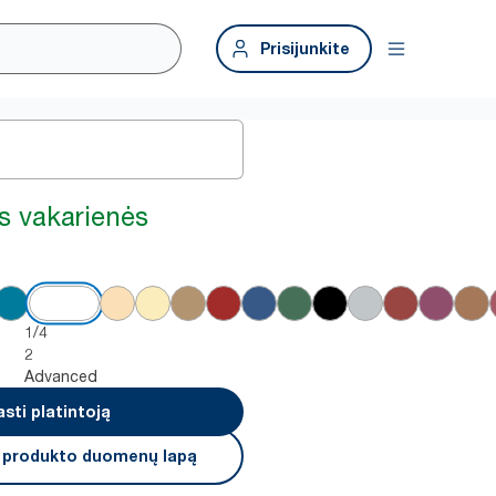
Prisijunkite
os vakarienės
1/4
2
Advanced
asti platintoją
i produkto duomenų lapą