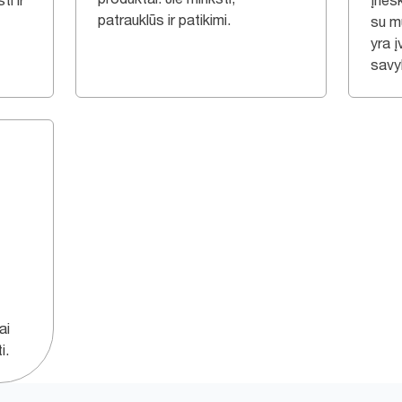
i ir
Įnešk
patrauklūs ir patikimi.
su m
yra įv
savy
ai
i.