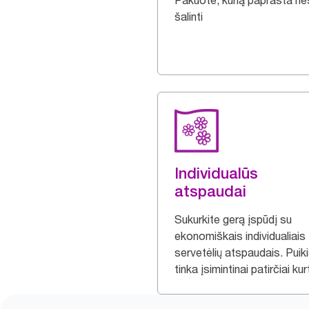
Pakuotė, kurią paprasta nešt
šalinti
Individualūs
atspaudai
Sukurkite gerą įspūdį su
ekonomiškais individualiais
servetėlių atspaudais. Puiki
tinka įsimintinai patirčiai kurt