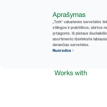
Aprašymas
„Tork“ vakarienės servetėlės ti
stilingos ir praktiškos, skirtos
įstaigoms. Iš plataus šiuolaikiškų
asortimento išsirinksite labiausia
derančias servetėles.
Nuorodos
Works with