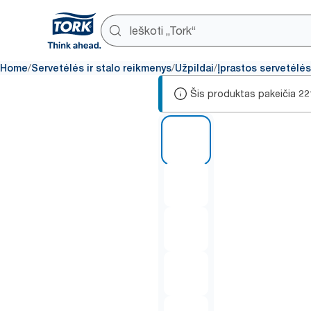
/
/
/
Home
Servetėlės ir stalo reikmenys
Užpildai
Įprastos servetėlės
Šis produktas pakeičia
22
1 of 5