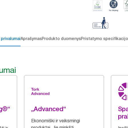
 privalumai
Aprašymas
Produkto duomenys
Pristatymo specifikacij
lumai
ng®“
„Advanced“
Spa
pra
Ekonomiški ir veiksmingi
produktai. Jie minkšti,