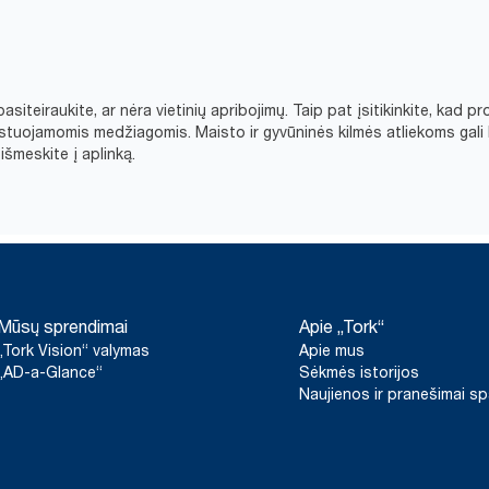
asiteiraukite, ar nėra vietinių apribojimų. Taip pat įsitikinkite, ka
tuojamomis medžiagomis. Maisto ir gyvūninės kilmės atliekoms gali 
šmeskite į aplinką.​
Mūsų sprendimai
Apie „Tork“
„Tork Vision“ valymas
Apie mus
„AD-a-Glance“
Sėkmės istorijos
Naujienos ir pranešimai s