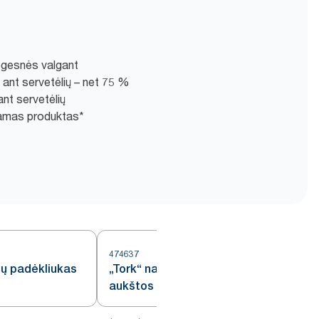
ogesnės valgant
ant servetėlių – net 75 %
nt servetėlių
amas produktas*
474637
mų padėkliukas
„Tork“ natūralios spalvos
aukštos kokybės įrankių vokelis