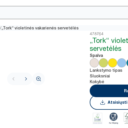
/
„Tork“ violetinės vakarienės servetėlės
478764
„Tork“ viole
servetėlės
Spalva
Lankstymo tipas
Sluoksniai
Kokybė
R
Atsisiųst