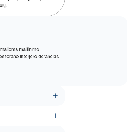
bių.
ormalioms maitinimo
 restorano interjero derančias