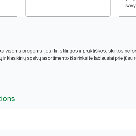
savy
ka visoms progoms, jos itin stilingos ir praktiškos, skirtos nef
 ir klasikinių spalvų asortimento išsirinksite labiausiai prie jūsų
tions