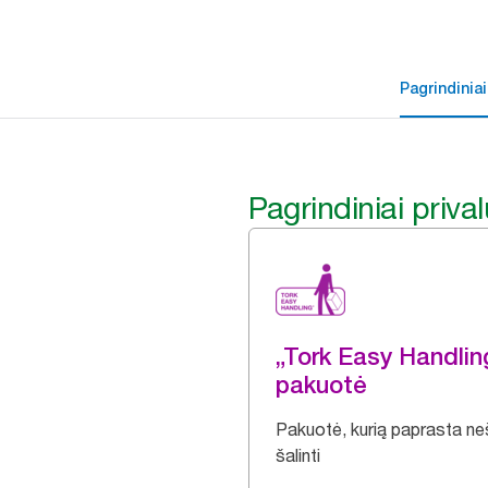
Pagrindiniai
Pagrindiniai priva
„Tork Easy Handli
pakuotė
Pakuotė, kurią paprasta nešt
šalinti