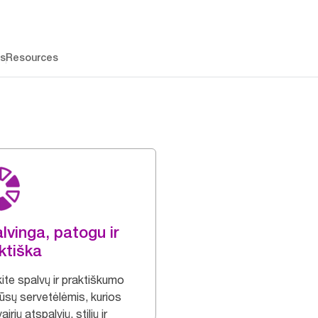
os
Resources
lvinga, patogu ir
ktiška
ite spalvų ir praktiškumo
ūsų servetėlėmis, kurios
airių atspalvių, stilių ir