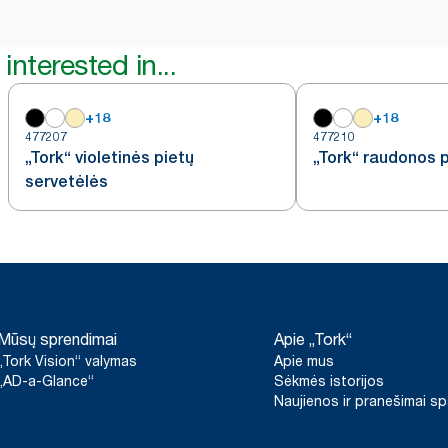
interested in...
+
18
+
18
477207
477210
„Tork“ violetinės pietų
„Tork“ raudonos p
servetėlės
Mūsų sprendimai
Apie „Tork“
„Tork Vision“ valymas
Apie mus
„AD-a-Glance“
Sėkmės istorijos
Naujienos ir pranešimai s