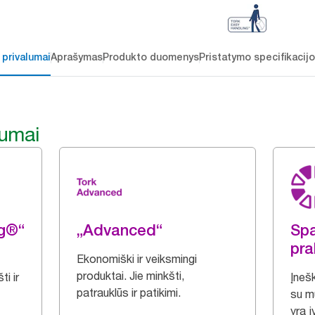
 privalumai
Aprašymas
Produkto duomenys
Pristatymo specifikacij
lumai
ng®“
„Advanced“
Spa
pra
Ekonomiški ir veiksmingi
produktai. Jie minkšti,
i ir
Įnešk
patrauklūs ir patikimi.
su m
yra įv