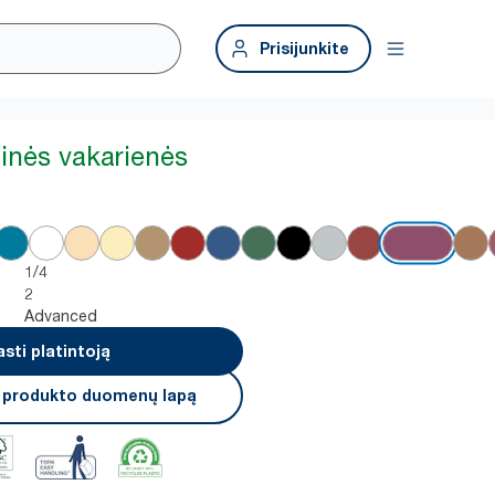
Prisijunkite
tinės vakarienės
1/4
2
Advanced
asti platintoją
i produkto duomenų lapą