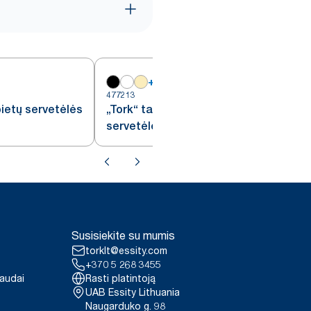
+
18
477213
4
ietų servetėlės
„Tork“ tamsiai raudonos pietų
servetėlės
Susisiekite su mumis
torklt@essity.com
+370 5 268 3455
paudai
Rasti platintoją
UAB Essity Lithuania
Naugarduko g. 98