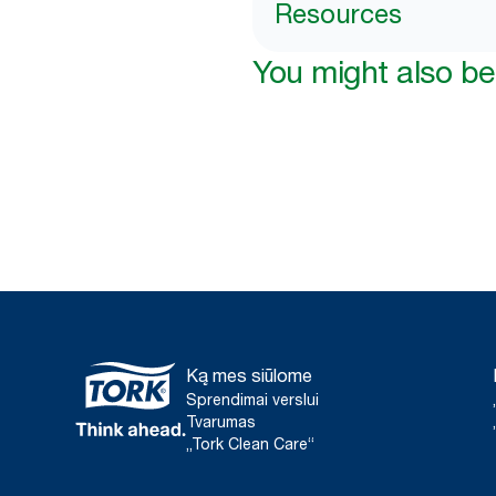
Resources
You might also be 
Ką mes siūlome
Sprendimai verslui
Tvarumas
„Tork Clean Care“