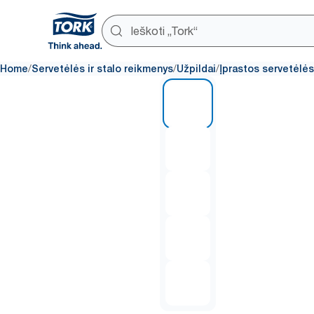
/
/
/
Home
Servetėlės ir stalo reikmenys
Užpildai
Įprastos servetėlės
1 of 5