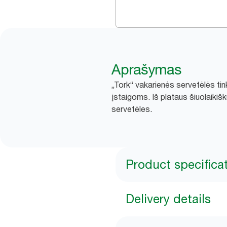
Aprašymas
„Tork“ vakarienės servetėlės tin
įstaigoms. Iš plataus šiuolaikiškų
servetėles.
Product specifica
Delivery details