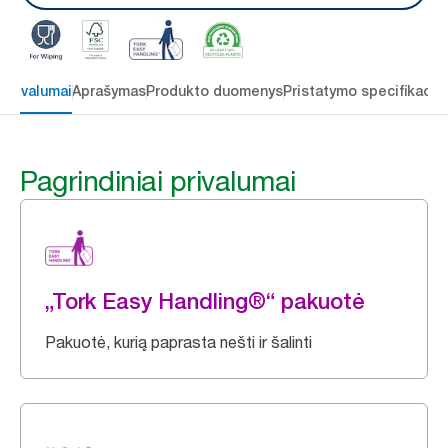
 privalumai
Aprašymas
Produkto duomenys
Pristatymo specifikacij
Pagrindiniai privalumai
„Tork Easy Handling®“ pakuotė
Pakuotė, kurią paprasta nešti ir šalinti