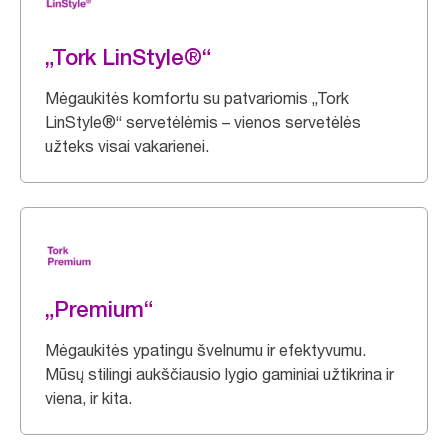
„Tork LinStyle®“
Mėgaukitės komfortu su patvariomis „Tork
LinStyle®“ servetėlėmis – vienos servetėlės
užteks visai vakarienei.
„Premium“
Mėgaukitės ypatingu švelnumu ir efektyvumu.
Mūsų stilingi aukščiausio lygio gaminiai užtikrina ir
viena, ir kita.