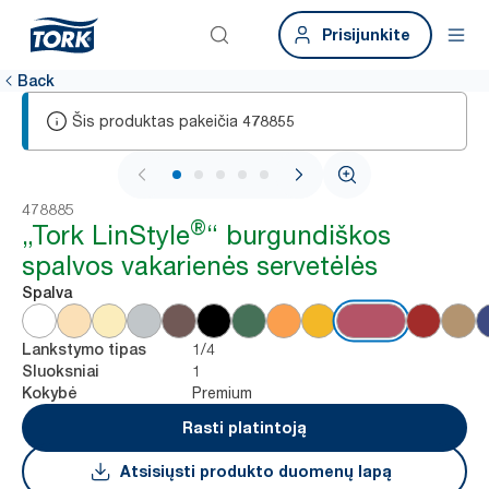
Prisijunkite
Back
Šis produktas pakeičia
478855
1 / 5
478885
®
„Tork LinStyle
“ burgundiškos
spalvos vakarienės servetėlės
Spalva
1/4
Lankstymo tipas
1
Sluoksniai
Premium
Kokybė
Rasti platintoją
Atsisiųsti produkto duomenų lapą