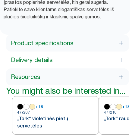
įprastos popierinės servetėlės, itin gerai sugeria.
Patiekite savo klientams elegantiškas servetėles iš
plačios šiuolaikiškų ir klasikinių spalvų gamos.
Product specifications
Delivery details
Resources
You might also be interested in...
+
18
+
18
477207
477210
„Tork“ violetinės pietų
„Tork“ raudo
servetėlės