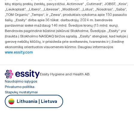
LT-03160 Vilnius, Lietuva
kitų stiprių prekių ženklų, pavyzdžiui, Actimove“ „Cutimed“, JOBST, „Knix“,
„Leukoplast“, „Libero“, „Libresse“, „Modibodi“, „Lotus“, „Nosotras“, „Saba“,
„TOM Organic“ „Tempo“, ir „Zewa“, produktais vykdoma apie 150 pasaulio
šalių. „Essity“ dirba apie 36 tūkst. darbuotojų. 2024 m. bendrovės
pardavimai siekė maždaug 146 mlrd. Švedijos kronų (13 mlrd. eurų).
Bendrovės pagrindinė būstinė įsikūrusi Stokholme, Švedijoje. „Essity“ yra
įtraukta į Stokholmo NASDAQ biržos sąrašą. „Essity“ stengiasi, kad kelyje į
gerovę nebūtų kliūčių, ir prisideda prie sveikesnės, tvaresnės ir į žiedinę
ekonomiką orientuotos visuomenės kūrimo. Daugiau informacijos
www.essity.com
Essity Hygiene and Health AB
Naudojimo sąlygos
Privatumo politika
Slapukų nustatymai
Lithuania | Lietuva