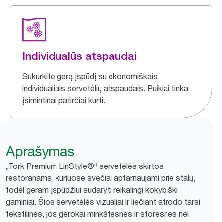
Individualūs atspaudai
Sukurkite gerą įspūdį su ekonomiškais
individualiais servetėlių atspaudais. Puikiai tinka
įsimintinai patirčiai kurti.
Aprašymas
„Tork Premium LinStyle®“ servetėlės skirtos
restoranams, kuriuose svečiai aptarnaujami prie stalų,
todėl geram įspūdžiui sudaryti reikalingi kokybiški
gaminiai. Šios servetėlės vizualiai ir liečiant atrodo tarsi
tekstilinės, jos gerokai minkštesnės ir storesnės nei