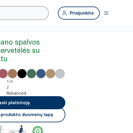
Prisijunkite
pano spalvos
servetėlės su
štu
1/4
2
Advanced
asti platintoją
i produkto duomenų lapą