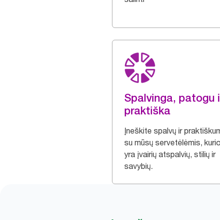
Spalvinga, patogu i
praktiška
Įneškite spalvų ir praktišk
su mūsų servetėlėmis, kuri
yra įvairių atspalvių, stilių ir
savybių.