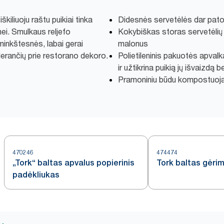
kiliuoju raštu puikiai tinka
Didesnės servetėlės dar pat
ei. Smulkaus reljefo
Kokybiškas storas servetėlių 
minkštesnės, labai gerai
malonus
derančių prie restorano dekoro.
Polietileninis pakuotės apval
ir užtikrina puikią jų išvaizdą 
Pramoniniu būdu kompostuoj
470246
474474
„Tork“ baltas apvalus popierinis
Tork baltas gėri
padėkliukas