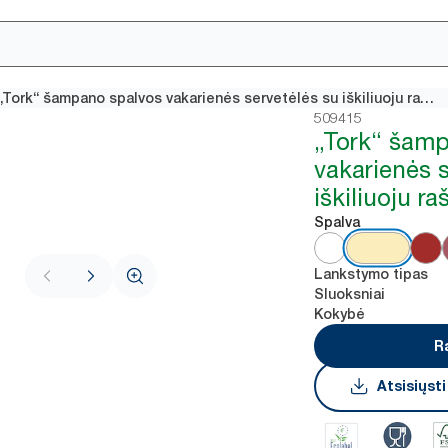
„Tork“ šampano spalvos vakarienės servetėlės su iškiliuoju raštu
509415
„Tork“ šam
vakarienės 
iškiliuoju ra
Spalva
Lankstymo tipas
Sluoksniai
Kokybė
R
Atsisiųst