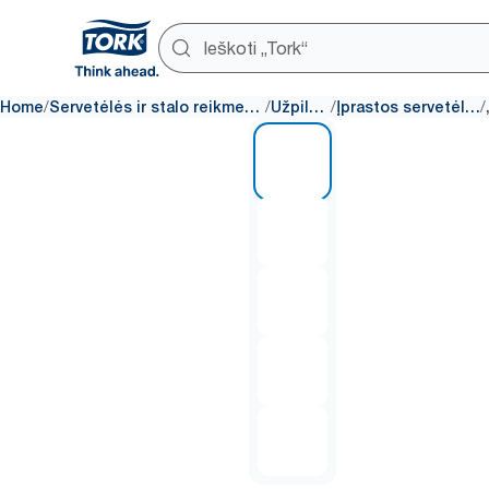
/
/
/
/
Home
Servetėlės ir stalo reikmenys
Užpildai
Įprastos servetėlės
1 of 5