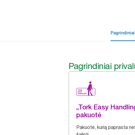
Pagrindiniai
Pagrindiniai priva
„Tork Easy Handli
pakuotė
Pakuotė, kurią paprasta nešt
šalinti