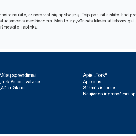
asiteiraukite, ar nėra vietinių apribojimų. Taip pat įsitikinkite, ka
tuojamomis medžiagomis. Maisto ir gyvūninės kilmės atliekoms gali 
šmeskite į aplinką.​
Mūsų sprendimai
Apie „Tork“
„Tork Vision“ valymas
Apie mus
„AD-a-Glance“
Sėkmės istorijos
Naujienos ir pranešimai s