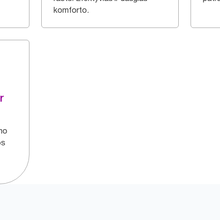
komforto.
r
umo
os