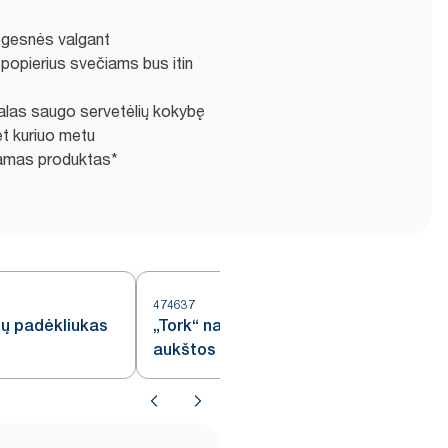
ogesnės valgant
popierius svečiams bus itin
kalas saugo servetėlių kokybę
bet kuriuo metu
amas produktas*
474637
mų padėkliukas
„Tork“ natūralios spalvos
aukštos kokybės įrankių vokelis