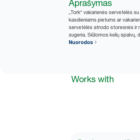
Aprašymas
„Tork“ vakarienės servetėlės su iš
kasdieniams pietums ar vakarien
servetėlės atrodo storesnės ir 
sugeria. Siūlomos kelių spalvų, 
Nuorodos
Works with