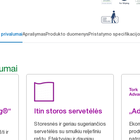
 privalumai
Aprašymas
Produkto duomenys
Pristatymo specifikacij
lumai
ng®“
Itin storos servetėlės
„A
Storesnės ir geriau sugeriančios
Ekon
servetėlės su smulkiu reljefiniu
produ
i ir
raštu. Efektyviau ir daugiau
patra