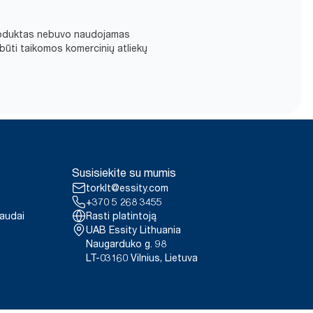
d produktas nebuvo naudojamas
būti taikomos komercinių atliekų
Susisiekite su mumis
torklt@essity.com
+370 5 268 3455
paudai
Rasti platintoją
UAB Essity Lithuania
Naugarduko g. 98
LT-03160 Vilnius, Lietuva