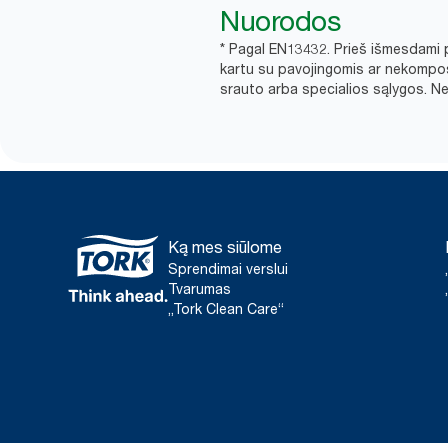
Nuorodos
* Pagal EN13432. Prieš išmesdami p
kartu su pavojingomis ar nekompos
srauto arba specialios sąlygos. Nei
Ką mes siūlome
Sprendimai verslui
Tvarumas
„Tork Clean Care“