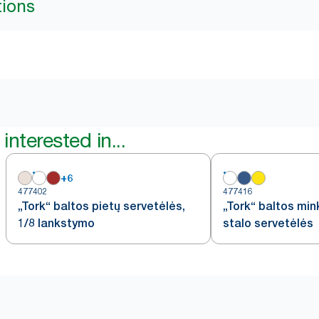
tions
interested in...
+
6
477402
477416
„Tork“ baltos pietų servetėlės,
„Tork“ baltos min
1/8 lankstymo
stalo servetėlės