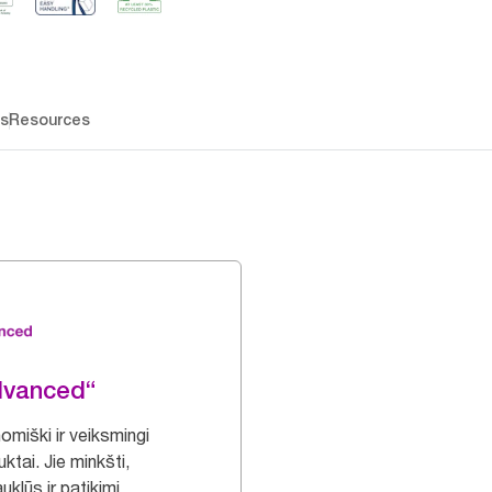
os
Resources
dvanced“
omiški ir veiksmingi
ktai. Jie minkšti,
uklūs ir patikimi.