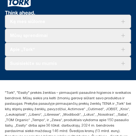
Ką mes siūlome
Sprendimai verslui
Mūsų sprendimai
Tvarumas
„Tork Clean Care“
„Tork Vision“ valymas
Apie „Tork“
„AD-a-Glance“
Apie mus
Susisiekite su mumis
Sėkmės istorijos
Naujienos ir pranešimai spaudai
torklt@essity.com
+370 5 268 3455
Rasti platintoją
"Tork", "Essity" prekės ženklas – pirmaujanti pasaulinė higienos ir sveikatos
UAB Essity Lithuania
bendrovė. Mūsų siekis yra kelti žmonių gerovę siūlant savo produktus ir
Naugarduko g. 98
paslaugas. Prekyba pasaulyje pirmaujančių prekių ženklų TENA ir „Tork“ bei
LT-03160 Vilnius, Lietuva
kitų stiprių prekių ženklų, pavyzdžiui, Actimove“ „Cutimed“, JOBST, „Knix“,
„Leukoplast“, „Libero“, „Libresse“, „Modibodi“, „Lotus“, „Nosotras“, „Saba“,
„TOM Organic“ „Tempo“, ir „Zewa“, produktais vykdoma apie 150 pasaulio
šalių. „Essity“ dirba apie 36 tūkst. darbuotojų. 2024 m. bendrovės
pardavimai siekė maždaug 146 mlrd. Švedijos kronų (13 mlrd. eurų).