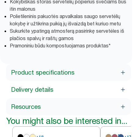
Kokybiškas storas servetėlių popierius svečiams bus
itin malonus
Polietileninis pakuotės apvalkalas saugo servetėlių
kokybę ir užtikrina puikią jų išvaizdą bet kuriuo metu
Sukurkite ypatingą atmosferą pasirinkę servetėles iš
plačios spalvų ir raštų gamos
Pramoniniu būdu kompostuojamas produktas*
Product specifications
Delivery details
Resources
You might also be interested in...
+
18
+
17