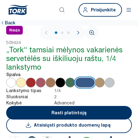
Prisijunkite
Back
Nauja
1 / 3
509424
„Tork“ tamsiai mėlynos vakarienės
servetėlės su iškiliuoju raštu, 1/4
lankstymo
Spalva
1/4
Lankstymo tipas
2
Sluoksniai
Advanced
Kokybė
Rasti platintoją
Atsisiųsti produkto duomenų lapą