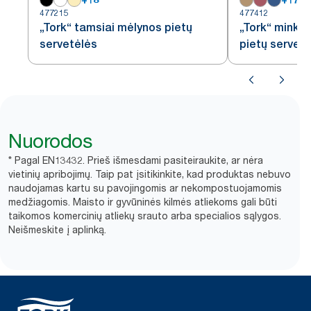
477215
477412
„Tork“ tamsiai mėlynos pietų
„Tork“ minkš
servetėlės
pietų servet
Nuorodos
* Pagal EN13432. Prieš išmesdami pasiteiraukite, ar nėra
vietinių apribojimų. Taip pat įsitikinkite, kad produktas nebuvo
naudojamas kartu su pavojingomis ar nekompostuojamomis
medžiagomis. Maisto ir gyvūninės kilmės atliekoms gali būti
taikomos komercinių atliekų srauto arba specialios sąlygos.
Neišmeskite į aplinką.​