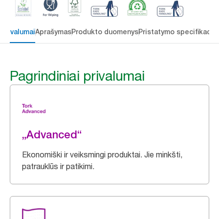
 privalumai
Aprašymas
Produkto duomenys
Pristatymo specifikacij
Pagrindiniai privalumai
„Advanced“
Ekonomiški ir veiksmingi produktai. Jie minkšti,
patrauklūs ir patikimi.