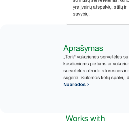
su mūsų servetėlėmis, kuri
yra įvairių atspalvių, stilių ir
savybių.
Aprašymas
„Tork“ vakarienės servetėlės su iš
kasdieniams pietums ar vakarien
servetėlės atrodo storesnės ir 
sugeria. Siūlomos kelių spalvų, 
Nuorodos
Works with