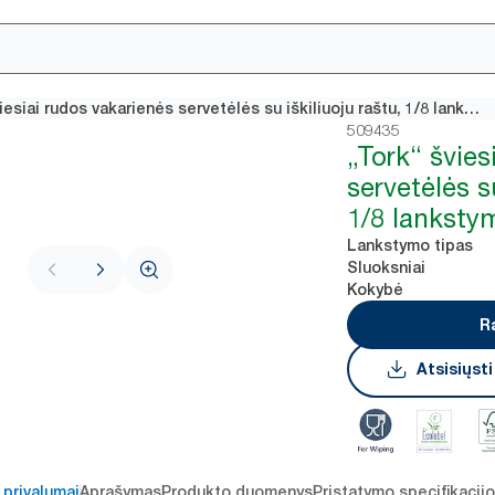
„Tork“ šviesiai rudos vakarienės servetėlės su iškiliuoju raštu, 1/8 lankstymo
509435
„Tork“ švies
servetėlės su
1/8 lanksty
Lankstymo tipas
Sluoksniai
Kokybė
R
Atsisiųst
 privalumai
Aprašymas
Produkto duomenys
Pristatymo specifikacij