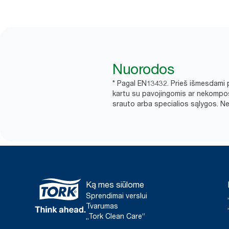
Nuorodos
* Pagal EN13432. Prieš išmesdami p
kartu su pavojingomis ar nekompos
srauto arba specialios sąlygos. Nei
Ką mes siūlome
Sprendimai verslui
Tvarumas
„Tork Clean Care“