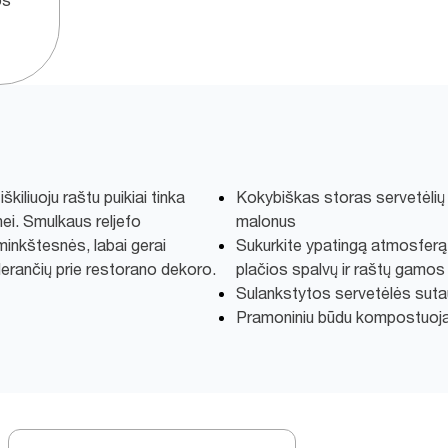
os
kiliuoju raštu puikiai tinka
Kokybiškas storas servetėlių 
ei. Smulkaus reljefo
malonus
minkštesnės, labai gerai
Sukurkite ypatingą atmosferą 
derančių prie restorano dekoro.
plačios spalvų ir raštų gamos
Sulankstytos servetėlės sutau
Pramoniniu būdu kompostuoj