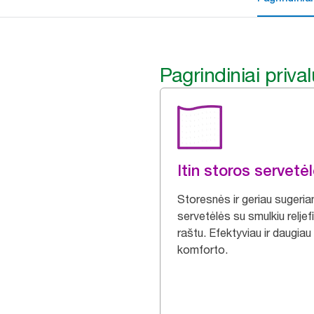
Pagrindiniai priva
Itin storos servetė
Storesnės ir geriau sugeria
servetėlės su smulkiu reljefi
raštu. Efektyviau ir daugiau
komforto.