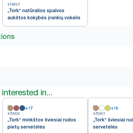
474637
„Tork“ natūralios spalvos
aukštos kokybės įrankių vokelis
tions
interested in...
+
17
+
16
470000
470001
„Tork“ minkštos šviesiai rudos
„Tork“ šviesiai ru
pietų servetėlės
servetėlės