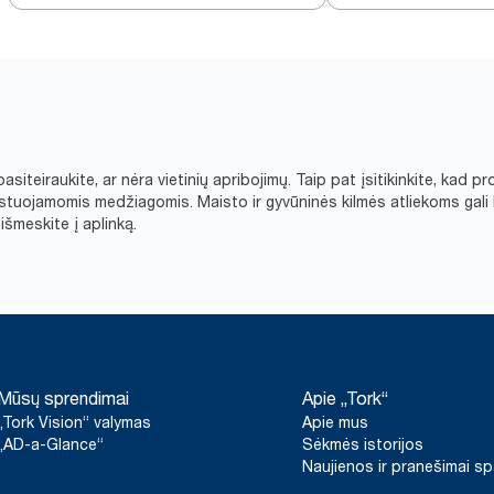
asiteiraukite, ar nėra vietinių apribojimų. Taip pat įsitikinkite, ka
tuojamomis medžiagomis. Maisto ir gyvūninės kilmės atliekoms gali 
šmeskite į aplinką.​
Mūsų sprendimai
Apie „Tork“
„Tork Vision“ valymas
Apie mus
„AD-a-Glance“
Sėkmės istorijos
Naujienos ir pranešimai s