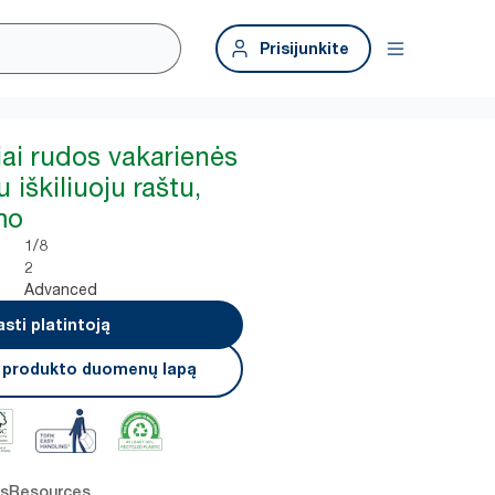
Prisijunkite
iai rudos vakarienės
 iškiliuoju raštu,
mo
1/8
2
Advanced
asti platintoją
i produkto duomenų lapą
os
Resources