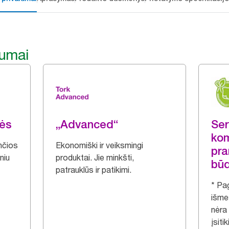
lumai
lės
„Advanced“
Ser
ko
nčios
Ekonomiški ir veiksmingi
pra
niu
produktai. Jie minkšti,
bū
patrauklūs ir patikimi.
* Pa
išme
nėra 
įsiti