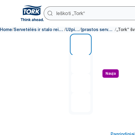
/
/
/
/
Home
Servetėlės ir stalo reikmenys
Užpildai
Įprastos servetėlės
1 of 4
Nauja
Pagrindiniai