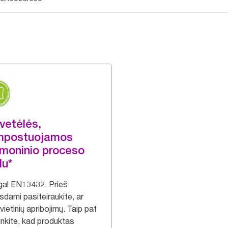
vetėlės,
mpostuojamos
moninio proceso
du*
gal EN13432. Prieš
sdami pasiteiraukite, ar
vietinių apribojimų. Taip pat
kinkite, kad produktas