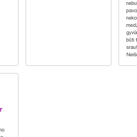
nebu
pavo
nek
medž
gyvū
būti
srau
Neišm
r
umo