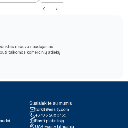
d produktas nebuvo naudojamas
būti taikomos komercinių atliekų
Susisiekite su mumis
torklt@essity.com
+370 5 268 3455
paudai
Rasti platintoją
UAB Essity Lithuania