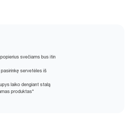
popierius svečiams bus itin
pasirinkę servetėles iš
pys laiko dengiant stalą
amas produktas*