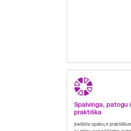
Spalvinga, patogu i
praktiška
Įneškite spalvų ir praktišk