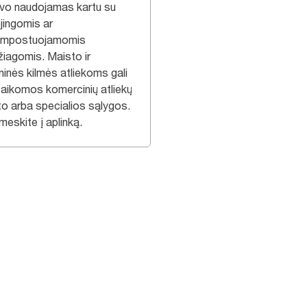
vo naudojamas kartu su
jingomis ar
ompostuojamomis
iagomis. Maisto ir
ninės kilmės atliekoms gali
 taikomos komercinių atliekų
to arba specialios sąlygos.
eskite į aplinką.​