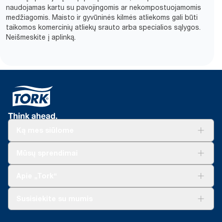
naudojamas kartu su pavojingomis ar nekompostuojamomis
medžiagomis. Maisto ir gyvūninės kilmės atliekoms gali būti
taikomos komercinių atliekų srauto arba specialios sąlygos.
Neišmeskite į aplinką.​
Ką mes siūlome
Sprendimai verslui
Mūsų sprendimai
Tvarumas
„Tork Clean Care“
„Tork Vision“ valymas
Apie „Tork“
„AD-a-Glance“
Apie mus
Susisiekite su mumis
Sėkmės istorijos
Naujienos ir pranešimai spaudai
torklt@essity.com