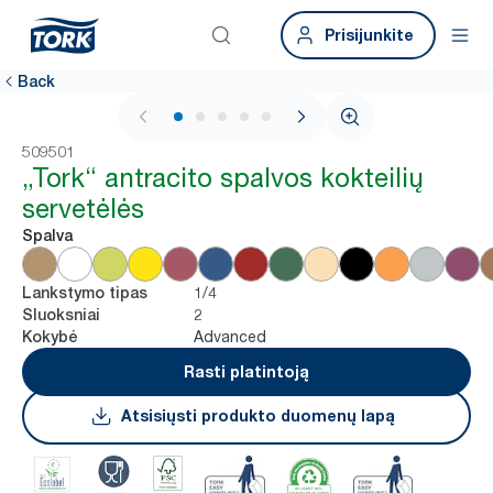
Prisijunkite
Back
1 / 5
509501
„Tork“ antracito spalvos kokteilių
servetėlės
Spalva
1/4
Lankstymo tipas
2
Sluoksniai
Advanced
Kokybė
Rasti platintoją
Atsisiųsti produkto duomenų lapą