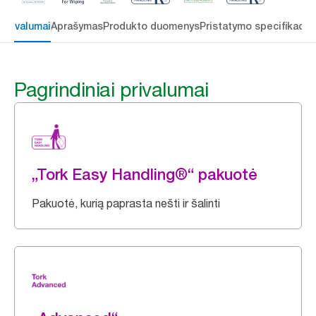
 privalumai
Aprašymas
Produkto duomenys
Pristatymo specifikacij
Pagrindiniai privalumai
„Tork Easy Handling®“ pakuotė
Pakuotė, kurią paprasta nešti ir šalinti