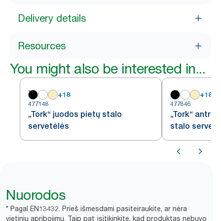
Delivery details
Resources
You might also be interested in...
+
18
+
18
477148
477846
„Tork“ juodos pietų stalo
„Tork“ antrac
servetėlės
stalo servet
Nuorodos
* Pagal EN13432. Prieš išmesdami pasiteiraukite, ar nėra
vietinių apribojimų. Taip pat įsitikinkite, kad produktas nebuvo