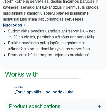
„Tork“ kokteilių servetėlės idealiai tinkamos baruose ir
kavinėse, serviruojant užkandžius ir gėrimus. Iš plačios
šiuolaikiškų ir klasikinių spalvų paletės išsirinksite
labiausiai jūsų stalą papuošiančias servetėles.
Nuorodos
Sudominkite svečius užrašais ant servetėlių – net
75 % naudotojų perskaito užrašus ant servetėlių
Palikite svečiams puikų įspūdį su gėrimais ir
užkandžiais patiekdami kokybiškas servetėles
Pramoniniu būdu kompostuojamas produktas*
Works with
474462
„Tork“ apvalūs juodi padėkliukai
Product specifications