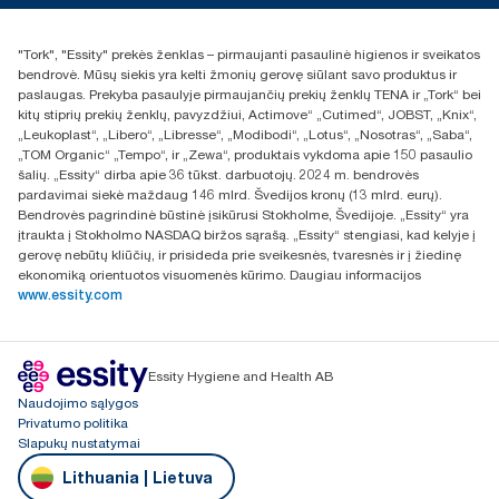
+370 5 268 3455
Rasti platintoją
"Tork", "Essity" prekės ženklas – pirmaujanti pasaulinė higienos ir sveikatos
UAB Essity Lithuania
bendrovė. Mūsų siekis yra kelti žmonių gerovę siūlant savo produktus ir
Naugarduko g. 98
paslaugas. Prekyba pasaulyje pirmaujančių prekių ženklų TENA ir „Tork“ bei
LT-03160 Vilnius, Lietuva
kitų stiprių prekių ženklų, pavyzdžiui, Actimove“ „Cutimed“, JOBST, „Knix“,
„Leukoplast“, „Libero“, „Libresse“, „Modibodi“, „Lotus“, „Nosotras“, „Saba“,
„TOM Organic“ „Tempo“, ir „Zewa“, produktais vykdoma apie 150 pasaulio
šalių. „Essity“ dirba apie 36 tūkst. darbuotojų. 2024 m. bendrovės
pardavimai siekė maždaug 146 mlrd. Švedijos kronų (13 mlrd. eurų).
Bendrovės pagrindinė būstinė įsikūrusi Stokholme, Švedijoje. „Essity“ yra
įtraukta į Stokholmo NASDAQ biržos sąrašą. „Essity“ stengiasi, kad kelyje į
gerovę nebūtų kliūčių, ir prisideda prie sveikesnės, tvaresnės ir į žiedinę
ekonomiką orientuotos visuomenės kūrimo. Daugiau informacijos
www.essity.com
Essity Hygiene and Health AB
Naudojimo sąlygos
Privatumo politika
Slapukų nustatymai
Lithuania | Lietuva