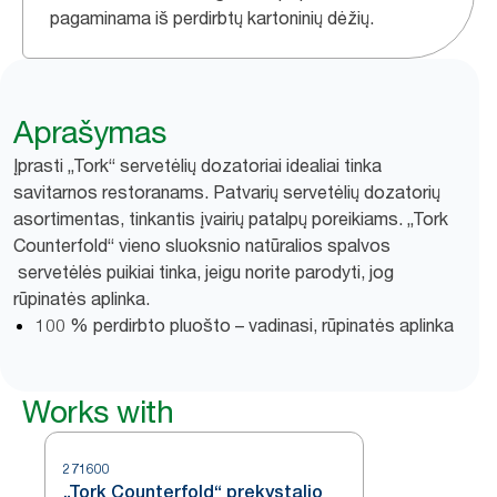
pagaminama iš perdirbtų kartoninių dėžių.
Aprašymas
Įprasti „Tork“ servetėlių dozatoriai idealiai tinka
savitarnos restoranams. Patvarių servetėlių dozatorių
asortimentas, tinkantis įvairių patalpų poreikiams. „Tork
Counterfold“ vieno sluoksnio natūralios spalvos
servetėlės puikiai tinka, jeigu norite parodyti, jog
rūpinatės aplinka.
100 % perdirbto pluošto – vadinasi, rūpinatės aplinka
Works with
271600
„Tork Counterfold“ prekystalio