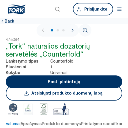
Prisijunkite
Back
1 / 3
478094
„Tork“ natūralios dozatorių
servetėlės „Counterfold“
Counterfold
Lankstymo tipas
1
Sluoksniai
Universal
Kokybė
Rasti platintoją
Atsisiųsti produkto duomenų lapą
 privalumai
Aprašymas
Produkto duomenys
Pristatymo specifikacij