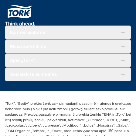
Ką mes siūlome
Sprendimai verslui
Mūsų sprendimai
Tvarumas
„Tork Clean Care“
„Tork Vision“ valymas
Apie „Tork“
„AD-a-Glance“
Apie mus
Susisiekite su mumis
Sėkmės istorijos
Naujienos ir pranešimai spaudai
torklt@essity.com
+370 5 268 3455
Rasti platintoją
"Tork", "Essity" prekės ženklas – pirmaujanti pasaulinė higienos ir sveikatos
UAB Essity Lithuania
bendrovė. Mūsų siekis yra kelti žmonių gerovę siūlant savo produktus ir
Naugarduko g. 98
paslaugas. Prekyba pasaulyje pirmaujančių prekių ženklų TENA ir „Tork“ bei
LT-03160 Vilnius, Lietuva
kitų stiprių prekių ženklų, pavyzdžiui, Actimove“ „Cutimed“, JOBST, „Knix“,
„Leukoplast“, „Libero“, „Libresse“, „Modibodi“, „Lotus“, „Nosotras“, „Saba“,
„TOM Organic“ „Tempo“, ir „Zewa“, produktais vykdoma apie 150 pasaulio