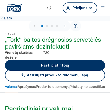
Prisijunkite
Back
1 / 4
193601
„Tork“ baltos drėgnosios servetėlės
paviršiams dezinfekuoti
720
Vienetų skaičius
dėžėje
Rasti platintoją
Atsisiųsti produkto duomenų lapą
 privalumai
Aprašymas
Produkto duomenys
Pristatymo specifikacij
Pagrindiniai privalumai