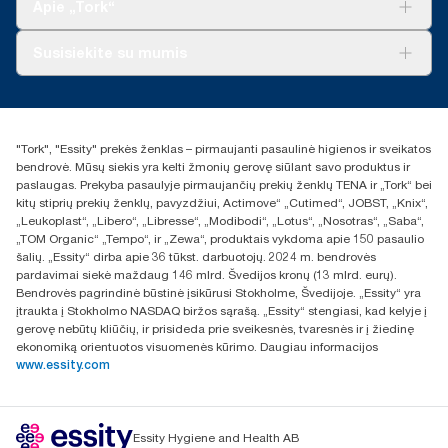
„Tork Vision“ valymas
Apie „Tork“
„AD-a-Glance“
Apie mus
Susisiekite su mumis
Sėkmės istorijos
Naujienos ir pranešimai spaudai
torklt@essity.com
+370 5 268 3455
Rasti platintoją
"Tork", "Essity" prekės ženklas – pirmaujanti pasaulinė higienos ir sveikatos
UAB Essity Lithuania
bendrovė. Mūsų siekis yra kelti žmonių gerovę siūlant savo produktus ir
Naugarduko g. 98
paslaugas. Prekyba pasaulyje pirmaujančių prekių ženklų TENA ir „Tork“ bei
LT-03160 Vilnius, Lietuva
kitų stiprių prekių ženklų, pavyzdžiui, Actimove“ „Cutimed“, JOBST, „Knix“,
„Leukoplast“, „Libero“, „Libresse“, „Modibodi“, „Lotus“, „Nosotras“, „Saba“,
„TOM Organic“ „Tempo“, ir „Zewa“, produktais vykdoma apie 150 pasaulio
šalių. „Essity“ dirba apie 36 tūkst. darbuotojų. 2024 m. bendrovės
pardavimai siekė maždaug 146 mlrd. Švedijos kronų (13 mlrd. eurų).
Bendrovės pagrindinė būstinė įsikūrusi Stokholme, Švedijoje. „Essity“ yra
įtraukta į Stokholmo NASDAQ biržos sąrašą. „Essity“ stengiasi, kad kelyje į
gerovę nebūtų kliūčių, ir prisideda prie sveikesnės, tvaresnės ir į žiedinę
ekonomiką orientuotos visuomenės kūrimo. Daugiau informacijos
www.essity.com
Essity Hygiene and Health AB