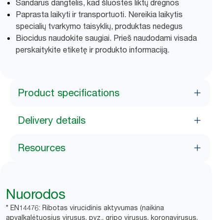
Sandarus dangtelis, kad šluostės liktų drėgnos
Paprasta laikyti ir transportuoti. Nereikia laikytis
specialių tvarkymo taisyklių, produktas nedegus
Biocidus naudokite saugiai. Prieš naudodami visada
perskaitykite etiketę ir produkto informaciją.
Product specifications
Delivery details
Resources
Nuorodos
* EN14476: Ribotas virucidinis aktyvumas (naikina
apvalkalėtuosius virusus, pvz., gripo virusus, koronavirusus,