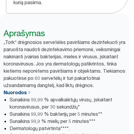
kurią pasiima.
Aprašymas
„Tork“ drėgnosios servetėlės paviršiams dezinfekuoti yra
paruošta naudoti dezinfekavimo priemonė, veiksmingai
naikinanti įvairias bakterijas, mieles ir virusus, įskaitant
koronavirusus. Jos yra dermatologų patikrintos, tinka
kietiems neporėtems paviršiams ir objektams. Tiekiamos
pakuotėse po 60 servetėlių ir turi pakartotinai
užsandarinamą dangtelį, kad liktų drėgnos.
Nuorodos
Sunaikina 99,99 % apvalkalėtųjų virusų, įskaitant
koronavirusus, per 30 sekundžių*
Sunaikina 99,99 % bakterijų per 5 minutes**
Sunaikina 99,9 % mielių per 5 minutes***
Dermatologų patvirtinta****.