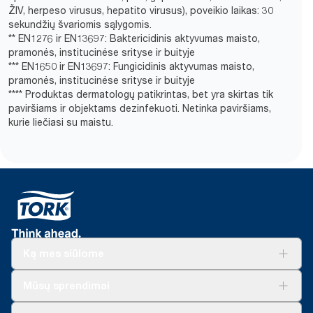
ŽIV, herpeso virusus, hepatito virusus), poveikio laikas: 30
sekundžių švariomis sąlygomis.
** EN1276 ir EN13697: Baktericidinis aktyvumas maisto,
pramonės, institucinėse srityse ir buityje
*** EN1650 ir EN13697: Fungicidinis aktyvumas maisto,
pramonės, institucinėse srityse ir buityje
**** Produktas dermatologų patikrintas, bet yra skirtas tik
paviršiams ir objektams dezinfekuoti. Netinka paviršiams,
kurie liečiasi su maistu.
Ką mes siūlome
Sprendimai verslui
Mūsų sprendimai
Tvarumas
„Tork Clean Care“