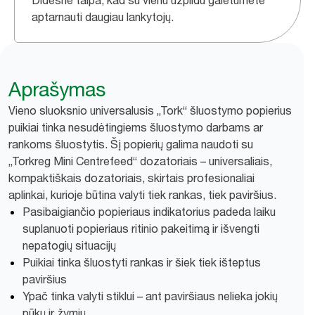
Didesnė talpa, kad su vienu užpildu galėtumėte
aptarnauti daugiau lankytojų.
Aprašymas
Vieno sluoksnio universalusis „Tork“ šluostymo popierius
puikiai tinka nesudėtingiems šluostymo darbams ar
rankoms šluostytis. Šį popierių galima naudoti su
„Torkreg Mini Centrefeed“ dozatoriais – universaliais,
kompaktiškais dozatoriais, skirtais profesionaliai
aplinkai, kurioje būtina valyti tiek rankas, tiek paviršius.
Pasibaigiančio popieriaus indikatorius padeda laiku
suplanuoti popieriaus ritinio pakeitimą ir išvengti
nepatogių situacijų
Puikiai tinka šluostyti rankas ir šiek tiek išteptus
paviršius
Ypač tinka valyti stiklui – ant paviršiaus nelieka jokių
pūkų ir žymių