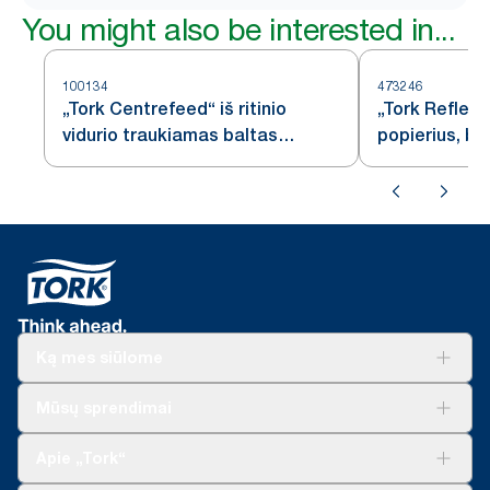
You might also be interested in...
100134
473246
„Tork Centrefeed“ iš ritinio
„Tork Reflex
vidurio traukiamas baltas
popierius, ba
šluostymo popierius M2
Ką mes siūlome
Sprendimai verslui
Mūsų sprendimai
Tvarumas
„Tork Clean Care“
„Tork Vision“ valymas
Apie „Tork“
„AD-a-Glance“