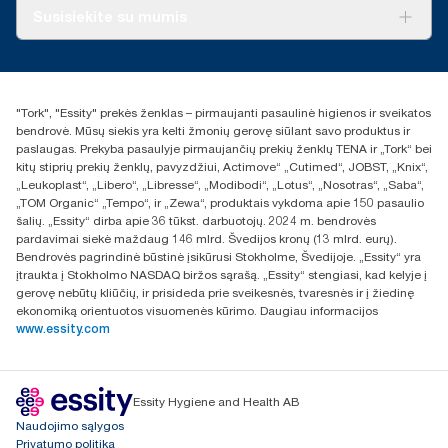
Apie mus
Susisiekite su mumis
Sėkmės istorijos
Naujienos ir pranešimai spaudai
torklt@essity.com
+370 5 268 3455
Rasti platintoją
"Tork", "Essity" prekės ženklas – pirmaujanti pasaulinė higienos ir sveikatos
UAB Essity Lithuania
bendrovė. Mūsų siekis yra kelti žmonių gerovę siūlant savo produktus ir
Naugarduko g. 98
paslaugas. Prekyba pasaulyje pirmaujančių prekių ženklų TENA ir „Tork“ bei
LT-03160 Vilnius, Lietuva
kitų stiprių prekių ženklų, pavyzdžiui, Actimove“ „Cutimed“, JOBST, „Knix“,
„Leukoplast“, „Libero“, „Libresse“, „Modibodi“, „Lotus“, „Nosotras“, „Saba“,
„TOM Organic“ „Tempo“, ir „Zewa“, produktais vykdoma apie 150 pasaulio
šalių. „Essity“ dirba apie 36 tūkst. darbuotojų. 2024 m. bendrovės
pardavimai siekė maždaug 146 mlrd. Švedijos kronų (13 mlrd. eurų).
Bendrovės pagrindinė būstinė įsikūrusi Stokholme, Švedijoje. „Essity“ yra
įtraukta į Stokholmo NASDAQ biržos sąrašą. „Essity“ stengiasi, kad kelyje į
gerovę nebūtų kliūčių, ir prisideda prie sveikesnės, tvaresnės ir į žiedinę
ekonomiką orientuotos visuomenės kūrimo. Daugiau informacijos
www.essity.com
Essity Hygiene and Health AB
Naudojimo sąlygos
Privatumo politika