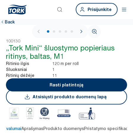
Prisijunkite
Back
1 / 5
100130
„Tork Mini“ šluostymo popieriaus
ritinys, baltas, M1
120 m per roll
Ritinio ilgis
1
Sluoksniai
11
Ritinių dėžėje
Rasti platintoją
Atsisiųsti produkto duomenų lapą
 privalumai
Aprašymas
Produkto duomenys
Pristatymo specifikacij