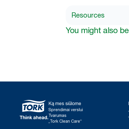
Resources
You might also be 
Ką mes siūlome
Sprendimai verslui
Tvarumas
„Tork Clean Care“