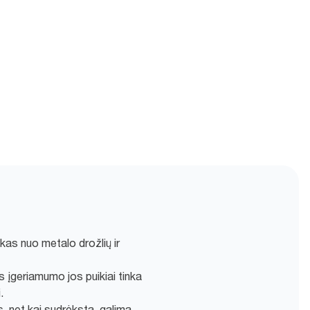
as nuo metalo drožlių ir
s įgeriamumo jos puikiai tinka
.
s, net kai sudrėksta, galima