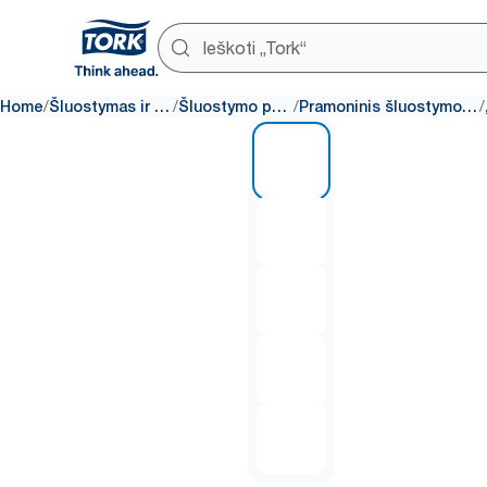
/
/
/
/
Home
Šluostymas ir valymas
Šluostymo popierius
Pramoninis šluostymo popierius
1 of 5