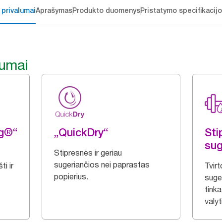
 privalumai
Aprašymas
Produkto duomenys
Pristatymo specifikacij
lumai
ng®“
„QuickDry“
Stip
sug
Stipresnės ir geriau
sugeriančios nei paprastas
i ir
Tvirt
popierius.
suge
tinka
valyt