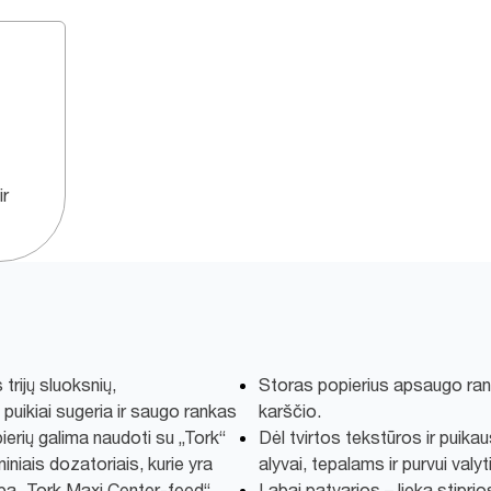
ir
trijų sluoksnių,
Storas popierius apsaugo rank
puikiai sugeria ir saugo rankas
karščio.
ierių galima naudoti su „Tork“
Dėl tvirtos tekstūros ir puikau
iniais dozatoriais, kurie yra
alyvai, tepalams ir purvui valyti
arba „Tork Maxi Center-feed“
Labai patvarios – lieka stiprio