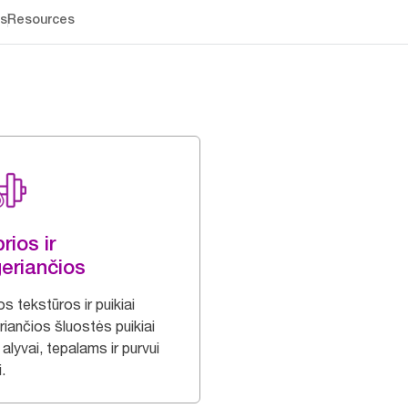
os
Resources
rios ir
eriančios
os tekstūros ir puikiai
riančios šluostės puikiai
 alyvai, tepalams ir purvui
i.