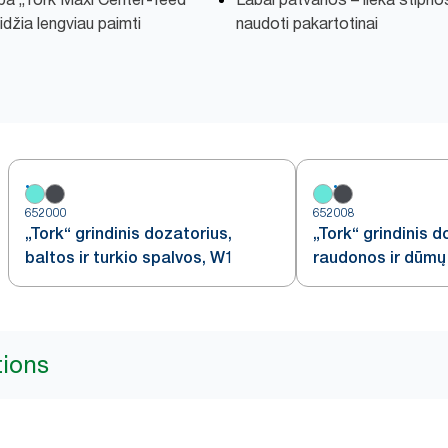
eidžia lengviau paimti
naudoti pakartotinai
652000
652008
„Tork“ grindinis dozatorius,
„Tork“ grindinis d
baltos ir turkio spalvos, W1
raudonos ir dūmų
tions