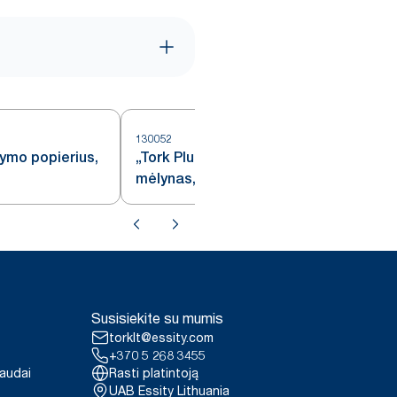
130052
1
tymo popierius,
„Tork Plus“ šluostymo popierius,
mėlynas, W1/2
Susisiekite su mumis
torklt@essity.com
+370 5 268 3455
paudai
Rasti platintoją
UAB Essity Lithuania