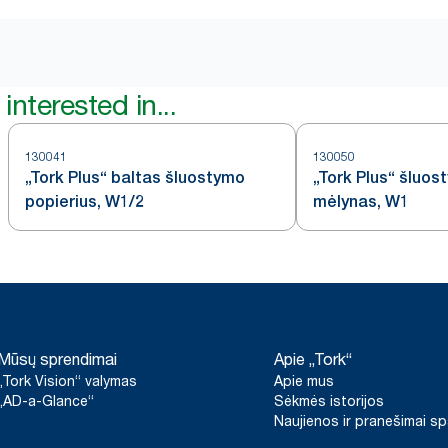
interested in...
130041
130050
„Tork Plus“ baltas šluostymo
„Tork Plus“ šluos
popierius, W1/2
mėlynas, W1
Mūsų sprendimai
Apie „Tork“
„Tork Vision“ valymas
Apie mus
„AD-a-Glance“
Sėkmės istorijos
Naujienos ir pranešimai s