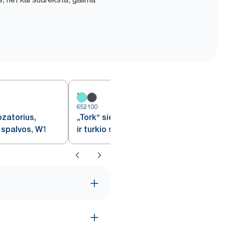
652100
6
ozatorius,
„Tork“ sieninis dozatorius, baltos
 spalvos, W1
ir turkio spalvos, W1