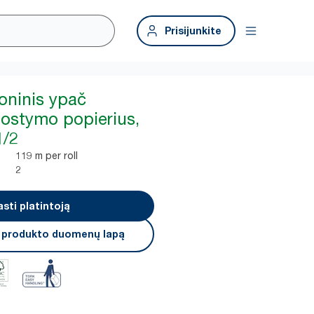
Prisijunkite
oninis ypač
uostymo popierius,
1/2
119 m per roll
2
asti platintoją
i produkto duomenų lapą