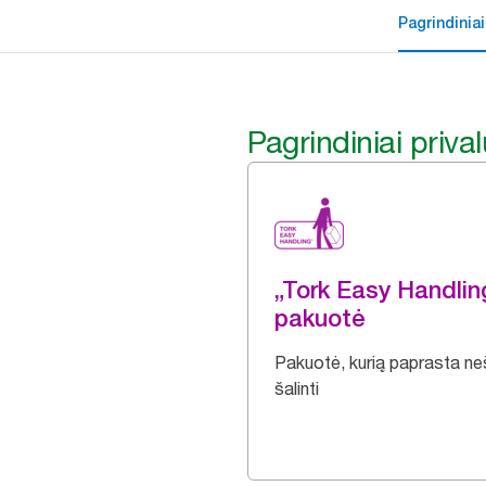
Pagrindiniai
Pagrindiniai priva
„Tork Easy Handli
pakuotė
Pakuotė, kurią paprasta nešt
šalinti