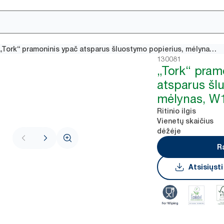
„Tork“ pramoninis ypač atsparus šluostymo popierius, mėlynas, W1/2
130081
„Tork“ pram
atsparus šl
mėlynas, W
Ritinio ilgis
Vienetų skaičius
dėžėje
R
Atsisiųst