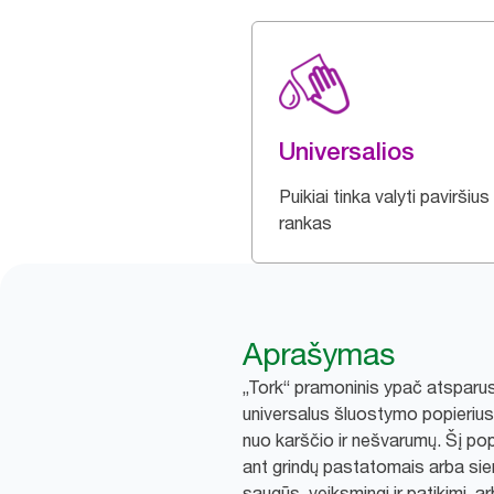
Universalios
Puikiai tinka valyti paviršius 
rankas
Aprašymas
„Tork“ pramoninis ypač atsparus 
universalus šluostymo popierius 
nuo karščio ir nešvarumų. Šį pop
ant grindų pastatomais arba sien
saugūs, veiksmingi ir patikimi, 