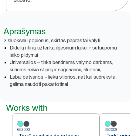
pluošto.
Aprašymas
2 sluoksniu popierius, skirtas paprastai valyti.
Didelių ritinių užtenka ilgesniam laikui ir sutaupoma
laiko pildymui
Universalios – tinka bendriems valymo darbams,
kuriems reikia stiprių ir sugeriančių šluosčių
Labai patvarios – lieka stiprios, net kai sudrėksta,
galima naudoti pakartotinai
Works with
652000
652008
„Tork“ grindinis dozatorius,
„Tork“ grindi