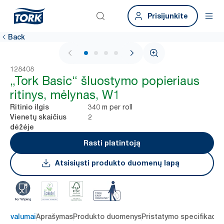
Prisijunkite
Back
1 / 4
128408
„Tork Basic“ šluostymo popieriaus
ritinys, mėlynas, W1
340 m per roll
Ritinio ilgis
2
Vienetų skaičius
dėžėje
Rasti platintoją
Atsisiųsti produkto duomenų lapą
 privalumai
Aprašymas
Produkto duomenys
Pristatymo specifikacij