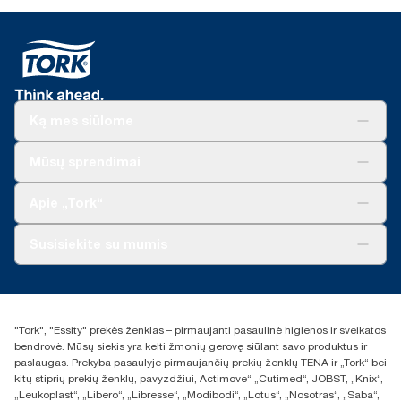
Ką mes siūlome
Sprendimai verslui
Mūsų sprendimai
Tvarumas
„Tork Clean Care“
„Tork Vision“ valymas
Apie „Tork“
„AD-a-Glance“
Apie mus
Susisiekite su mumis
Sėkmės istorijos
Naujienos ir pranešimai spaudai
torklt@essity.com
+370 5 268 3455
Rasti platintoją
"Tork", "Essity" prekės ženklas – pirmaujanti pasaulinė higienos ir sveikatos
UAB Essity Lithuania
bendrovė. Mūsų siekis yra kelti žmonių gerovę siūlant savo produktus ir
Naugarduko g. 98
paslaugas. Prekyba pasaulyje pirmaujančių prekių ženklų TENA ir „Tork“ bei
LT-03160 Vilnius, Lietuva
kitų stiprių prekių ženklų, pavyzdžiui, Actimove“ „Cutimed“, JOBST, „Knix“,
„Leukoplast“, „Libero“, „Libresse“, „Modibodi“, „Lotus“, „Nosotras“, „Saba“,