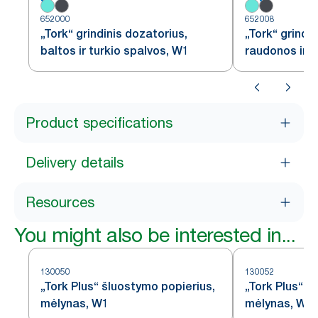
652000
652008
„Tork“ grindinis dozatorius,
„Tork“ grindi
baltos ir turkio spalvos, W1
raudonos ir 
Product specifications
Delivery details
Resources
You might also be interested in...
130050
130052
„Tork Plus“ šluostymo popierius,
„Tork Plus“ š
mėlynas, W1
mėlynas, W1/