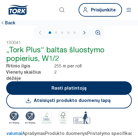
Prisijunkite
Back
1 / 5
130041
„Tork Plus“ baltas šluostymo
popierius, W1/2
255 m per roll
Ritinio ilgis
2
Vienetų skaičius
dėžėje
Rasti platintoją
Atsisiųsti produkto duomenų lapą
 privalumai
Aprašymas
Produkto duomenys
Pristatymo specifikacij