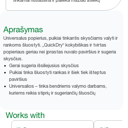
tinkamai nusausina ir palieka mažiau atliekų
Aprašymas
Universalus popierius, puikiai tinkantis skysčiams valyti ir
rankoms šluostyti. „QuickDry“ kokybiškas ir tvirtas
popieriaus geriau nei įprastas nuvalo paviršius ir sugeria
skysčius.
Gerai sugeria išsiliejusius skysčius
Puikiai tinka šluostyti rankas ir šiek tiek išteptus
paviršius
Universalios – tinka bendriems valymo darbams,
kuriems reikia stiprių ir sugeriančių šluosčių
Works with