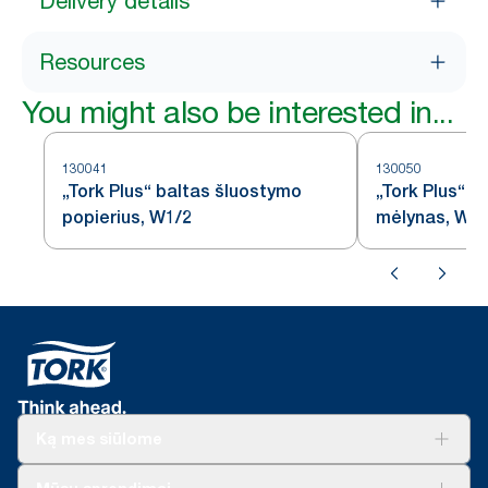
Delivery details
Resources
You might also be interested in...
130041
130050
„Tork Plus“ baltas šluostymo
„Tork Plus“ š
popierius, W1/2
mėlynas, W1
Ką mes siūlome
Sprendimai verslui