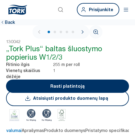
Prisijunkite
Back
1 / 5
130042
„Tork Plus“ baltas šluostymo
popierius W1/2/3
255 m per roll
Ritinio ilgis
1
Vienetų skaičius
dėžėje
Rasti platintoją
Atsisiųsti produkto duomenų lapą
 privalumai
Aprašymas
Produkto duomenys
Pristatymo specifikacij