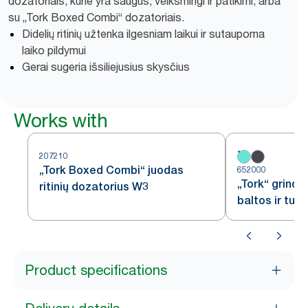
dozatoriais, kurie yra saugūs, veiksmingi ir patikimi, arba
su „Tork Boxed Combi“ dozatoriais.
Didelių ritinių užtenka ilgesniam laikui ir sutaupoma
laiko pildymui
Gerai sugeria išsiliejusius skysčius
Works with
207210
„Tork Boxed Combi“ juodas
652000
„Tork“ grindi
ritinių dozatorius W3
baltos ir tur
Product specifications