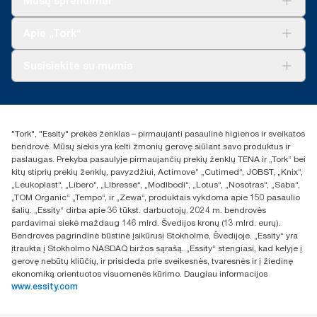
Mūsų sprendimai
Tvarumas
„Tork Clean Care“
„Tork Vision“ valymas
Apie „Tork“
„AD-a-Glance“
Apie mus
Susisiekite su mumis
Sėkmės istorijos
Naujienos ir pranešimai spaudai
torklt@essity.com
+370 5 268 3455
Rasti platintoją
"Tork", "Essity" prekės ženklas – pirmaujanti pasaulinė higienos ir sveikatos
UAB Essity Lithuania
bendrovė. Mūsų siekis yra kelti žmonių gerovę siūlant savo produktus ir
Naugarduko g. 98
paslaugas. Prekyba pasaulyje pirmaujančių prekių ženklų TENA ir „Tork“ bei
LT-03160 Vilnius, Lietuva
kitų stiprių prekių ženklų, pavyzdžiui, Actimove“ „Cutimed“, JOBST, „Knix“,
„Leukoplast“, „Libero“, „Libresse“, „Modibodi“, „Lotus“, „Nosotras“, „Saba“,
„TOM Organic“ „Tempo“, ir „Zewa“, produktais vykdoma apie 150 pasaulio
šalių. „Essity“ dirba apie 36 tūkst. darbuotojų. 2024 m. bendrovės
pardavimai siekė maždaug 146 mlrd. Švedijos kronų (13 mlrd. eurų).
Bendrovės pagrindinė būstinė įsikūrusi Stokholme, Švedijoje. „Essity“ yra
įtraukta į Stokholmo NASDAQ biržos sąrašą. „Essity“ stengiasi, kad kelyje į
gerovę nebūtų kliūčių, ir prisideda prie sveikesnės, tvaresnės ir į žiedinę
ekonomiką orientuotos visuomenės kūrimo. Daugiau informacijos
www.essity.com