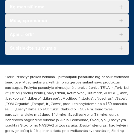
Ką mes siūlome
Sprendimai verslui
Mūsų sprendimai
Tvarumas
„Tork Clean Care“
„Tork Vision“ valymas
Apie „Tork“
„AD-a-Glance“
Apie mus
Susisiekite su mumis
Sėkmės istorijos
Naujienos ir pranešimai spaudai
torklt@essity.com
+370 5 268 3455
Rasti platintoją
"Tork", "Essity" prekės ženklas – pirmaujanti pasaulinė higienos ir sveikatos
UAB Essity Lithuania
bendrovė. Mūsų siekis yra kelti žmonių gerovę siūlant savo produktus ir
Naugarduko g. 98
paslaugas. Prekyba pasaulyje pirmaujančių prekių ženklų TENA ir „Tork“ bei
LT-03160 Vilnius, Lietuva
kitų stiprių prekių ženklų, pavyzdžiui, Actimove“ „Cutimed“, JOBST, „Knix“,
„Leukoplast“, „Libero“, „Libresse“, „Modibodi“, „Lotus“, „Nosotras“, „Saba“,
„TOM Organic“ „Tempo“, ir „Zewa“, produktais vykdoma apie 150 pasaulio
šalių. „Essity“ dirba apie 36 tūkst. darbuotojų. 2024 m. bendrovės
pardavimai siekė maždaug 146 mlrd. Švedijos kronų (13 mlrd. eurų).
Bendrovės pagrindinė būstinė įsikūrusi Stokholme, Švedijoje. „Essity“ yra
įtraukta į Stokholmo NASDAQ biržos sąrašą. „Essity“ stengiasi, kad kelyje į
gerovę nebūtų kliūčių, ir prisideda prie sveikesnės, tvaresnės ir į žiedinę