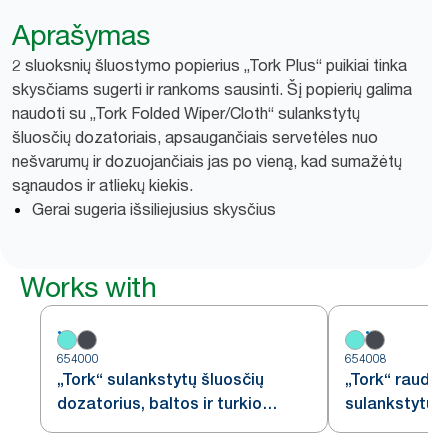
Aprašymas
2 sluoksnių šluostymo popierius „Tork Plus“ puikiai tinka
skysčiams sugerti ir rankoms sausinti. Šį popierių galima
naudoti su „Tork Folded Wiper/Cloth“ sulankstytų
šluosčių dozatoriais, apsaugančiais servetėles nuo
nešvarumų ir dozuojančiais jas po vieną, kad sumažėtų
sąnaudos ir atliekų kiekis.
Gerai sugeria išsiliejusius skysčius
Works with
654000
654008
„Tork“ sulankstytų šluosčių
„Tork“ raudo
dozatorius, baltos ir turkio
sulankstytų š
spalvų, W4
W4