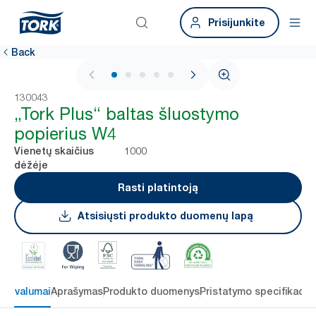
Prisijunkite
Back
1 / 5
130043
„Tork Plus“ baltas šluostymo
popierius W4
1000
Vienetų skaičius
dėžėje
Rasti platintoją
Atsisiųsti produkto duomenų lapą
 privalumai
Aprašymas
Produkto duomenys
Pristatymo specifikacij