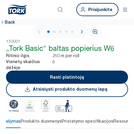
Prisijunkite
Back
1 / 5
130001
„Tork Basic“ baltas popierius W6
250 m per roll
Ritinio ilgis
6
Vienetų skaičius
dėžėje
Rasti platintoją
Atsisiųsti produkto duomenų lapą
Aprašymas
Produkto duomenys
Pristatymo specifikacijos
Resource