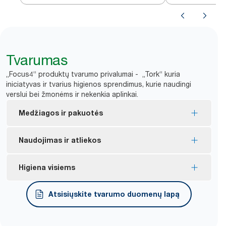
Tvarumas
„Focus4“ produktų tvarumo privalumai - „Tork“ kuria
iniciatyvas ir tvarius higienos sprendimus, kurie naudingi
verslui bei žmonėms ir nekenkia aplinkai.
Medžiagos ir pakuotės
Didžioji dalis asortimento gaminių yra paženklinta
Naudojimas ir atliekos
„FSC®“ ženklu – jie pagaminti iš atsakingai išgauto
*
pluošto.
Nuo aptaškymo saugantis gaubtas apsaugo
Higiena visiems
Daugelis asortimento gaminių turi ES ekologinį
popierių nuo sutepimo ir sumažina jo švaistymą dėl
ženklą – jų poveikis aplinkai per visą gaminio
nešvaros
Trečiosios šalies patvirtinta, kad gaminiai tinka
Atsisiųskite tvarumo duomenų lapą
**
gyvavimo ciklą yra mažesnis.
Dozavimas po vieną lapelį mažina popieriaus
trumpalaikiam sąlyčiui su maistu.
vartojimą
*
Atskirų produktų sertifikatus ir teiginius žiūrėkite kataloge.
„HACCP International“ sertifikuoti ritiniai