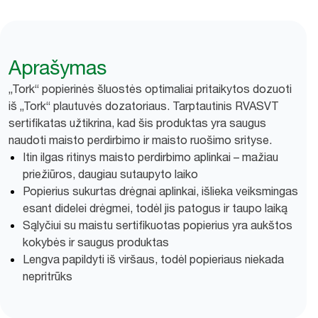
Aprašymas
„Tork“ popierinės šluostės optimaliai pritaikytos dozuoti
iš „Tork“ plautuvės dozatoriaus. Tarptautinis RVASVT
sertifikatas užtikrina, kad šis produktas yra saugus
naudoti maisto perdirbimo ir maisto ruošimo srityse.
Itin ilgas ritinys maisto perdirbimo aplinkai – mažiau
priežiūros, daugiau sutaupyto laiko
Popierius sukurtas drėgnai aplinkai, išlieka veiksmingas
esant didelei drėgmei, todėl jis patogus ir taupo laiką
Sąlyčiui su maistu sertifikuotas popierius yra aukštos
kokybės ir saugus produktas
Lengva papildyti iš viršaus, todėl popieriaus niekada
nepritrūks