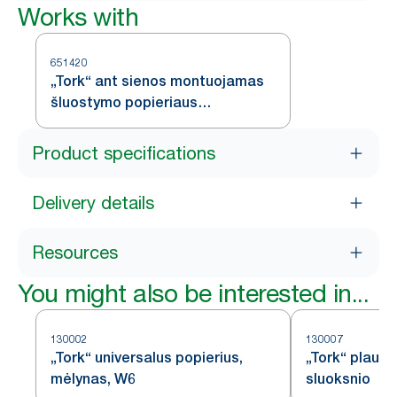
Works with
651420
„Tork“ ant sienos montuojamas
šluostymo popieriaus
dozatorius, skirtas rankų
plovimo vietoms, baltos ir turkio
Product specifications
spalvos, W6
Delivery details
Resources
You might also be interested in...
130002
130007
„Tork“ universalus popierius,
„Tork“ plautu
mėlynas, W6
sluoksnio