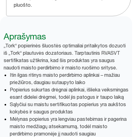
pluošto.
Aprašymas
„Tork“ popierinės šluostės optimaliai pritaikytos dozuoti
iš „Tork“ plautuvės dozatoriaus. Tarptautinis RVASVT
sertifikatas užtikrina, kad šis produktas yra saugus
naudoti maisto perdirbimo ir maisto ruošimo srityse.
Itin ilgas ritinys maisto perdirbimo aplinkai – mažiau
priežiūros, daugiau sutaupyto laiko
Popierius sukurtas drėgnai aplinkai, išlieka veiksmingas
esant didelei drėgmei, todėl jis patogus ir taupo laiką
Sąlyčiui su maistu sertifikuotas popierius yra aukštos
kokybės ir saugus produktas
Mėlynas popierius yra lengviau pastebimas ir pagerina
maisto medžiagų atsekamumą, todėl maisto
perdirbimo pramonėje jį naudoti saugiau