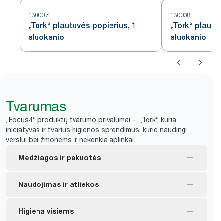
130007
130008
„Tork“ plautuvės popierius, 1
„Tork“ plautu
sluoksnio
sluoksnio
Tvarumas
„Focus4“ produktų tvarumo privalumai - „Tork“ kuria
iniciatyvas ir tvarius higienos sprendimus, kurie naudingi
verslui bei žmonėms ir nekenkia aplinkai.
Medžiagos ir pakuotės
Didžioji dalis asortimento gaminių yra paženklinta
Naudojimas ir atliekos
„FSC®“ ženklu – jie pagaminti iš atsakingai išgauto
*
pluošto.
Nuo aptaškymo saugantis gaubtas apsaugo
Higiena visiems
Daugelis asortimento gaminių turi ES ekologinį
popierių nuo sutepimo ir sumažina jo švaistymą dėl