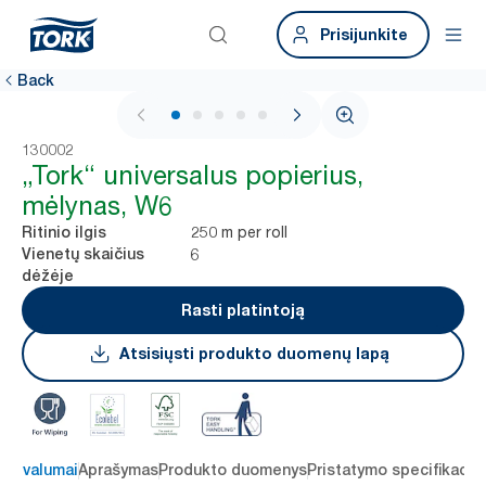
Prisijunkite
Back
1 / 6
130002
„Tork“ universalus popierius,
mėlynas, W6
250 m per roll
Ritinio ilgis
6
Vienetų skaičius
dėžėje
Rasti platintoją
Atsisiųsti produkto duomenų lapą
 privalumai
Aprašymas
Produkto duomenys
Pristatymo specifikacij