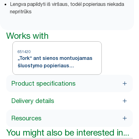
Lengva papildyti iš viršaus, todėl popieriaus niekada
nepritrūks
Works with
651420
„Tork“ ant sienos montuojamas
šluostymo popieriaus
dozatorius, skirtas rankų
plovimo vietoms, baltos ir turkio
Product specifications
spalvos, W6
Delivery details
Resources
You might also be interested in...