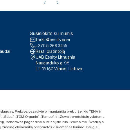
Susisiekite su mumis
torklt@essity.com
+370 5 268 3455
paudai
Rasti platintoją
UAB Essity Lithuania
Naugarduko g. 98
LT-03160 Vilnius, Lietuva
 paslaugas. Prekyba pasaulyje pirmaujančių prekių ženklų TENA ir
ras“, „Saba“, „TOM Organic“ „Tempo“, ir „Zewa“, produktais vykdoma
rų). Bendrovės pagrindinė būstinė įsikūrusi Stokholme, Švedijoje.
s ir į žiedinę ekonomiką orientuotos visuomenės kūrimo. Daugiau