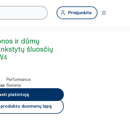
Prisijunkite
onos ir dūmų
ankstytų šluosčių
 W4
Performance
Sieninis
mas
asti platintoją
i produkto duomenų lapą