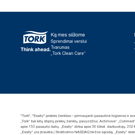
Ką mes siūlome
Sprendimai verslui
Tvarumas
„Tork Clean Care“
"Tork", "Essity" prekės ženklas – pirmaujanti pasaulinė higienos ir 
„Tork“ bei kitų stiprių prekių ženklų, pavyzdžiui, Actimove“ „Cutimed
apie 150 pasaulio šalių. „Essity“ dirba apie 36 tūkst. darbuotojų. 
„Essity“ yra įtraukta į Stokholmo NASDAQ biržos sąrašą. „Essity“ sten