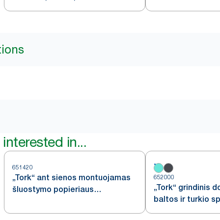
tions
interested in...
651420
„Tork“ ant sienos montuojamas
652000
„Tork“ grindinis d
šluostymo popieriaus
baltos ir turkio s
dozatorius, skirtas rankų
plovimo vietoms, baltos ir turkio