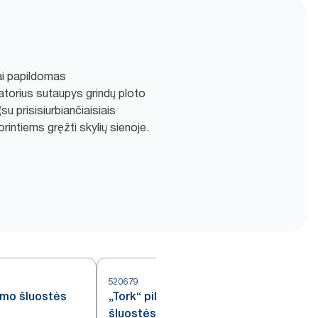
vai papildomas
torius sutaupys grindų ploto
u prisisiurbiančiaisiais
orintiems gręžti skylių sienoje.
520679
5
ymo šluostės
„Tork“ pilkos pramoninės valymo
šluostės, pilkos W4