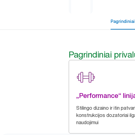
Pagrindiniai
Pagrindiniai priva
„Performance“ linij
Stilingo dizaino ir itin patva
konstrukcijos dozatoriai il
naudojimui