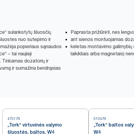
nce“ sulankstytų šluosčių
Paprasta prižiūrėti, nes leng
šluostes nuo sutepimo ir
ant sienos montuojamas doza
 sumažėja popieriaus sąnaudos
keletas montavimo galimybių (s
e“ – tai naujieji
laikikliais arba magnetais) nen
. Tinkamas dozatorių ir
yvumą ir sumažina bendrąsias
473179
510479
„Tork“ virtuvinės valymo
„Tork“ baltos val
šluostės, baltos, W4
W4