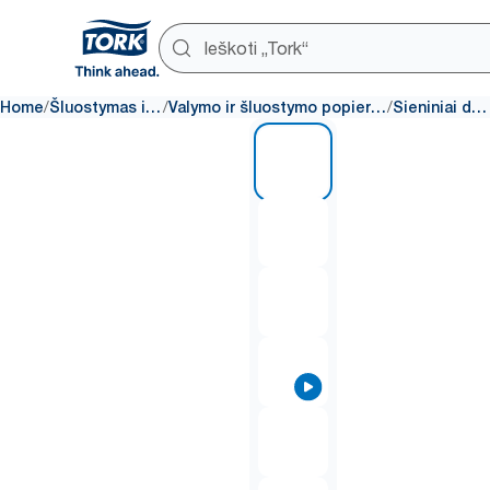
/
/
/
Home
Šluostymas ir valymas
Valymo ir šluostymo popieriaus dozatoriai
Sieniniai dozatoriai
1 of 6