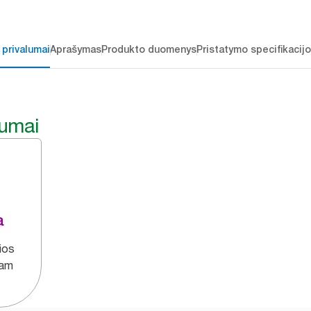
 privalumai
Aprašymas
Produkto duomenys
Pristatymo specifikacij
lumai
a
rios
gam