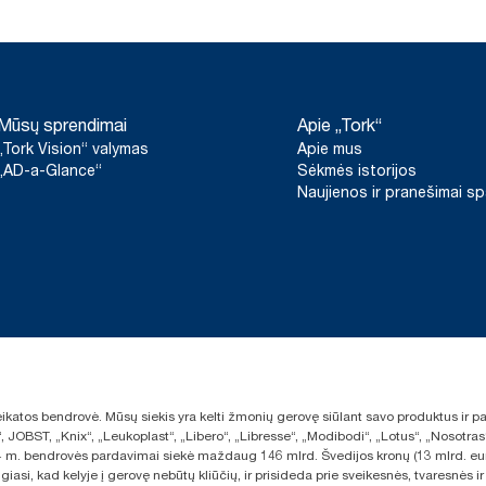
spalvos, W6
Mūsų sprendimai
Apie „Tork“
„Tork Vision“ valymas
Apie mus
„AD-a-Glance“
Sėkmės istorijos
Naujienos ir pranešimai s
sveikatos bendrovė. Mūsų siekis yra kelti žmonių gerovę siūlant savo produktus ir
“, JOBST, „Knix“, „Leukoplast“, „Libero“, „Libresse“, „Modibodi“, „Lotus“, „Nosot
2024 m. bendrovės pardavimai siekė maždaug 146 mlrd. Švedijos kronų (13 mlrd. eu
giasi, kad kelyje į gerovę nebūtų kliūčių, ir prisideda prie sveikesnės, tvaresnė