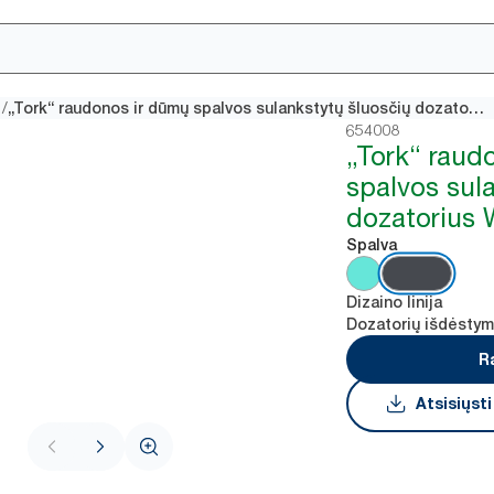
/
„Tork“ raudonos ir dūmų spalvos sulankstytų šluosčių dozatorius W4
654008
„Tork“ raud
spalvos sul
dozatorius
Spalva
Dizaino linija
Dozatorių išdėsty
R
Atsisiųst