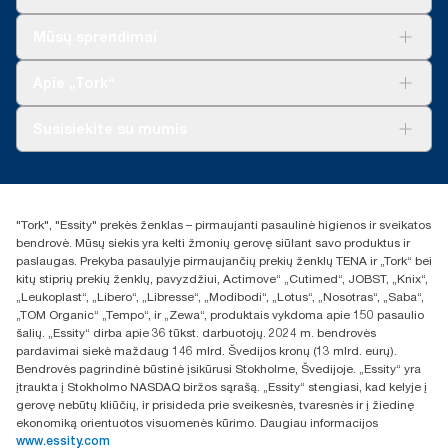
Sprendimai verslui
Mūsų sprendimai
Tvarumas
„Tork Clean Care“
„Tork Vision“ valymas
Apie „Tork“
„AD-a-Glance“
Apie mus
Susisiekite su mumis
Sėkmės istorijos
Naujienos ir pranešimai spaudai
torklt@essity.com
+370 5 268 3455
Rasti platintoją
"Tork", "Essity" prekės ženklas – pirmaujanti pasaulinė higienos ir sveikatos
UAB Essity Lithuania
bendrovė. Mūsų siekis yra kelti žmonių gerovę siūlant savo produktus ir
Naugarduko g. 98
paslaugas. Prekyba pasaulyje pirmaujančių prekių ženklų TENA ir „Tork“ bei
LT-03160 Vilnius, Lietuva
kitų stiprių prekių ženklų, pavyzdžiui, Actimove“ „Cutimed“, JOBST, „Knix“,
„Leukoplast“, „Libero“, „Libresse“, „Modibodi“, „Lotus“, „Nosotras“, „Saba“,
„TOM Organic“ „Tempo“, ir „Zewa“, produktais vykdoma apie 150 pasaulio
šalių. „Essity“ dirba apie 36 tūkst. darbuotojų. 2024 m. bendrovės
pardavimai siekė maždaug 146 mlrd. Švedijos kronų (13 mlrd. eurų).
Bendrovės pagrindinė būstinė įsikūrusi Stokholme, Švedijoje. „Essity“ yra
įtraukta į Stokholmo NASDAQ biržos sąrašą. „Essity“ stengiasi, kad kelyje į
gerovę nebūtų kliūčių, ir prisideda prie sveikesnės, tvaresnės ir į žiedinę
ekonomiką orientuotos visuomenės kūrimo. Daugiau informacijos
www.essity.com