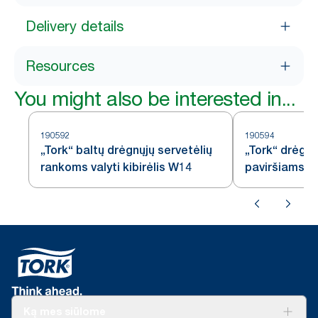
Delivery details
Resources
You might also be interested in...
190592
190594
„Tork“ baltų drėgnųjų servetėlių
„Tork“ drėgnų
rankoms valyti kibirėlis W14
paviršiams val
spalvos, W15
Ką mes siūlome