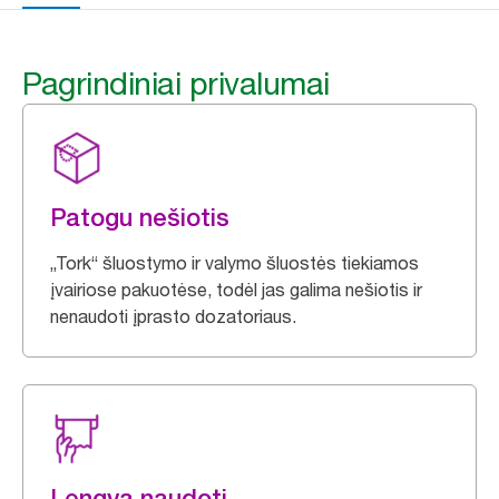
Pagrindiniai privalumai
Patogu nešiotis
„Tork“ šluostymo ir valymo šluostės tiekiamos
įvairiose pakuotėse, todėl jas galima nešiotis ir
nenaudoti įprasto dozatoriaus.
Lengva naudoti