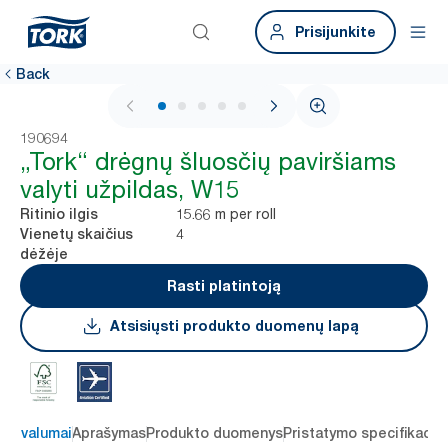
Prisijunkite
Back
1 / 5
190694
„Tork“ drėgnų šluosčių paviršiams
valyti užpildas, W15
15.66 m per roll
Ritinio ilgis
4
Vienetų skaičius
dėžėje
Rasti platintoją
Atsisiųsti produkto duomenų lapą
 privalumai
Aprašymas
Produkto duomenys
Pristatymo specifikacij