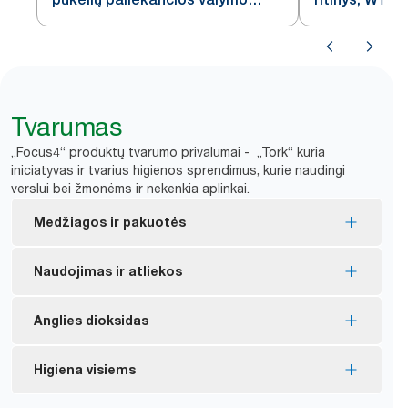
šluostės W1/2/3
Tvarumas
„Focus4“ produktų tvarumo privalumai - „Tork“ kuria
iniciatyvas ir tvarius higienos sprendimus, kurie naudingi
verslui bei žmonėms ir nekenkia aplinkai.
Medžiagos ir pakuotės
„FSC®“ sertifikuoti užpildai – sudėtyje esantis
Naudojimas ir atliekos
medienos pluoštas yra išgautas atsakingai.
Vidinė pakuotė gaminama iš mažiausiai 30 %
Šluostes galima naudoti pakartotinai, todėl jų
Anglies dioksidas
perdirbto plastiko.
sunaudojama mažiau.
*
Tirpiklių naudojimą sumažina iki 40 %.
Nuo 2011 m. mes 28 % sumažinome „exelCLEAN“
Higiena visiems
*
gaminių anglies pėdsaką.
**
20 % mažiau pakavimo atliekų.