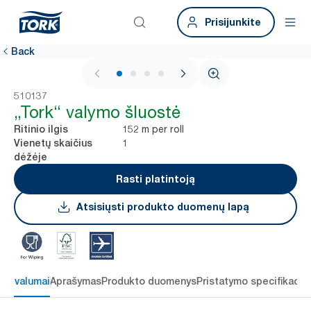
Prisijunkite
Back
1 / 4
510137
„Tork“ valymo šluostė
152 m per roll
Ritinio ilgis
1
Vienetų skaičius
dėžėje
Rasti platintoją
Atsisiųsti produkto duomenų lapą
 privalumai
Aprašymas
Produkto duomenys
Pristatymo specifikacij