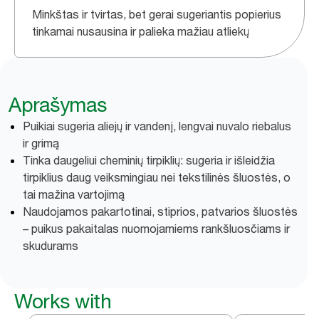
Minkštas ir tvirtas, bet gerai sugeriantis popierius
tinkamai nusausina ir palieka mažiau atliekų
Aprašymas
Puikiai sugeria aliejų ir vandenį, lengvai nuvalo riebalus
ir grimą
Tinka daugeliui cheminių tirpiklių: sugeria ir išleidžia
tirpiklius daug veiksmingiau nei tekstilinės šluostės, o
tai mažina vartojimą
Naudojamos pakartotinai, stiprios, patvarios šluostės
– puikus pakaitalas nuomojamiems rankšluosčiams ir
skudurams
Works with