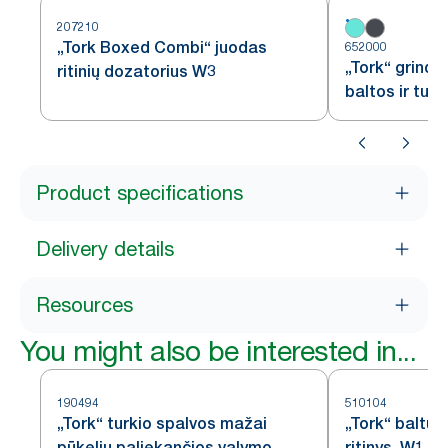
207210
„Tork Boxed Combi“ juodas
652000
„Tork“ grindi
ritinių dozatorius W3
baltos ir tur
Product specifications
Delivery details
Resources
You might also be interested in...
190494
510104
„Tork“ turkio spalvos mažai
„Tork“ baltų 
pūkelių paliekančios valymo
ritinys, W1