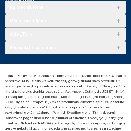
asortimentu 2011 m.
su ypač atspariomis „Tork“ valymo šluostėmis.
Ką mes siūlome
Palyginti su skudurais, valymo laikas sutrumpėja
**
Tai „Tork exelCLEAN“ Europai skirto užpildų asortimento
**
Palyginti su ankstesne versija; skaičiuojama svarui / kg / t
*
35 %.
duomenys vienam lapeliui. Remiantis trečiosios šalies
produkto, 2021 m.
Sprendimai verslui
Mūsų sprendimai
peržiūrėtais gyvavimo ciklo vertinimais (LCA), apimančiais visų
Tvarumas
*
Panel test conducted by Swerea Research Institute, Sweden,
kokybės lygių užpildus. Kadangi šie duomenys yra sistemos
„Tork Clean Care“
2014. Rental cloths, cotton rags and mixed rags were
„Tork Vision“ valymas
vidurkis, jie nėra skirti naudoti teikiant anglies dioksido
Apie „Tork“
compared to Tork Heavy-Duty Cleaning Cloths
ataskaitas apie konkrečius gaminius ir suvartojimą.
„AD-a-Glance“
Apie mus
Susisiekite su mumis
Sėkmės istorijos
Naujienos ir pranešimai spaudai
torklt@essity.com
+370 5 268 3455
Rasti platintoją
"Tork", "Essity" prekės ženklas – pirmaujanti pasaulinė higienos ir sveikatos
UAB Essity Lithuania
bendrovė. Mūsų siekis yra kelti žmonių gerovę siūlant savo produktus ir
Naugarduko g. 98
paslaugas. Prekyba pasaulyje pirmaujančių prekių ženklų TENA ir „Tork“ bei
LT-03160 Vilnius, Lietuva
kitų stiprių prekių ženklų, pavyzdžiui, Actimove“ „Cutimed“, JOBST, „Knix“,
„Leukoplast“, „Libero“, „Libresse“, „Modibodi“, „Lotus“, „Nosotras“, „Saba“,
„TOM Organic“ „Tempo“, ir „Zewa“, produktais vykdoma apie 150 pasaulio
šalių. „Essity“ dirba apie 36 tūkst. darbuotojų. 2024 m. bendrovės
pardavimai siekė maždaug 146 mlrd. Švedijos kronų (13 mlrd. eurų).
Bendrovės pagrindinė būstinė įsikūrusi Stokholme, Švedijoje. „Essity“ yra
įtraukta į Stokholmo NASDAQ biržos sąrašą. „Essity“ stengiasi, kad kelyje į
gerovę nebūtų kliūčių, ir prisideda prie sveikesnės, tvaresnės ir į žiedinę