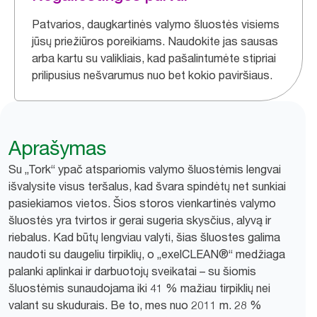
Patvarios, daugkartinės valymo šluostės visiems
jūsų priežiūros poreikiams. Naudokite jas sausas
arba kartu su valikliais, kad pašalintumėte stipriai
prilipusius nešvarumus nuo bet kokio paviršiaus.
Aprašymas
Su „Tork“ ypač atspariomis valymo šluostėmis lengvai
išvalysite visus teršalus, kad švara spindėtų net sunkiai
pasiekiamos vietos. Šios storos vienkartinės valymo
šluostės yra tvirtos ir gerai sugeria skysčius, alyvą ir
riebalus. Kad būtų lengviau valyti, šias šluostes galima
naudoti su daugeliu tirpiklių, o „exelCLEAN®“ medžiaga
palanki aplinkai ir darbuotojų sveikatai – su šiomis
šluostėmis sunaudojama iki 41 % mažiau tirpiklių nei
valant su skudurais. Be to, mes nuo 2011 m. 28 %