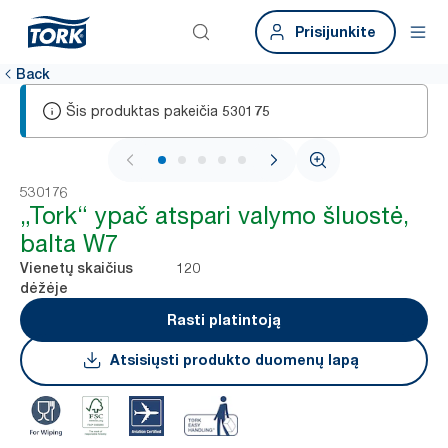
Prisijunkite
Back
Šis produktas pakeičia
530175
1 / 5
530176
„Tork“ ypač atspari valymo šluostė,
balta W7
120
Vienetų skaičius
dėžėje
Rasti platintoją
Atsisiųsti produkto duomenų lapą