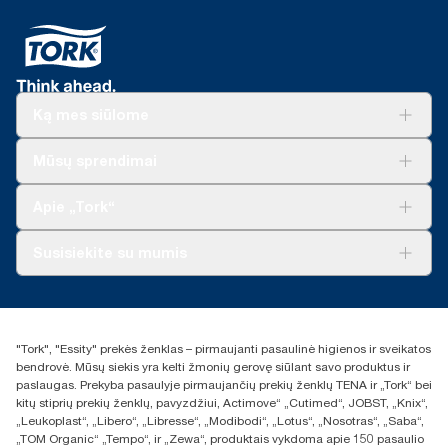
Ką mes siūlome
Sprendimai verslui
Mūsų sprendimai
Tvarumas
„Tork Clean Care“
„Tork Vision“ valymas
Apie „Tork“
„AD-a-Glance“
Apie mus
Susisiekite su mumis
Sėkmės istorijos
Naujienos ir pranešimai spaudai
torklt@essity.com
+370 5 268 3455
Rasti platintoją
"Tork", "Essity" prekės ženklas – pirmaujanti pasaulinė higienos ir sveikatos
UAB Essity Lithuania
bendrovė. Mūsų siekis yra kelti žmonių gerovę siūlant savo produktus ir
Naugarduko g. 98
paslaugas. Prekyba pasaulyje pirmaujančių prekių ženklų TENA ir „Tork“ bei
LT-03160 Vilnius, Lietuva
kitų stiprių prekių ženklų, pavyzdžiui, Actimove“ „Cutimed“, JOBST, „Knix“,
„Leukoplast“, „Libero“, „Libresse“, „Modibodi“, „Lotus“, „Nosotras“, „Saba“,
„TOM Organic“ „Tempo“, ir „Zewa“, produktais vykdoma apie 150 pasaulio