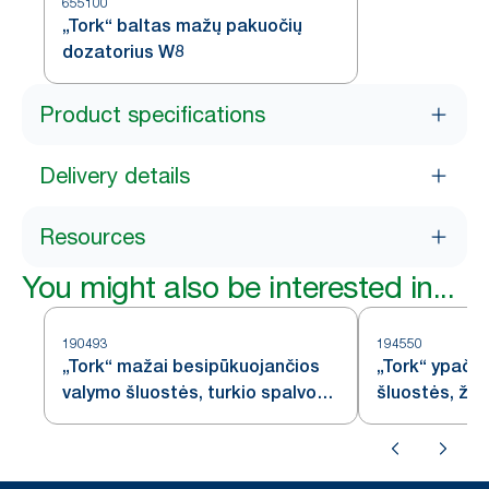
655100
„Tork“ baltas mažų pakuočių
dozatorius W8
Product specifications
Delivery details
Resources
You might also be interested in...
190493
194550
„Tork“ mažai besipūkuojančios
„Tork“ ypač 
valymo šluostės, turkio spalvos,
šluostės, žal
W8