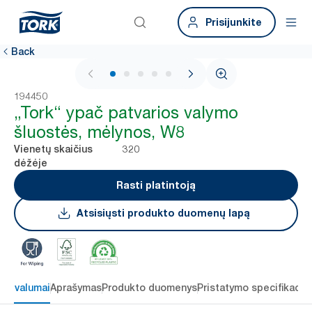
Prisijunkite
Back
1 / 6
194450
„Tork“ ypač patvarios valymo
šluostės, mėlynos, W8
320
Vienetų skaičius
dėžėje
Rasti platintoją
Atsisiųsti produkto duomenų lapą
 privalumai
Aprašymas
Produkto duomenys
Pristatymo specifikacij