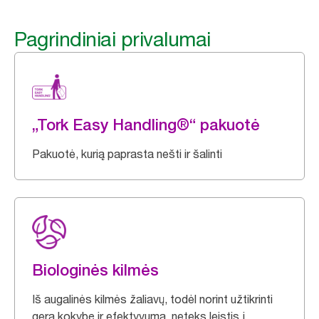
Pagrindiniai privalumai
„Tork Easy Handling®“ pakuotė
Pakuotė, kurią paprasta nešti ir šalinti
Biologinės kilmės
Iš augalinės kilmės žaliavų, todėl norint užtikrinti
gerą kokybę ir efektyvumą, neteks leistis į