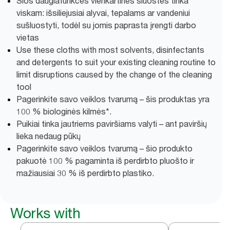
Šios daugiafunkcės vienkartinės šluostės tinka
viskam: išsiliejusiai alyvai, tepalams ar vandeniui
sušluostyti, todėl su jomis paprasta įrengti darbo
vietas
Use these cloths with most solvents, disinfectants
and detergents to suit your existing cleaning routine to
limit disruptions caused by the change of the cleaning
tool
Pagerinkite savo veiklos tvarumą – šis produktas yra
100 % biologinės kilmės*.
Puikiai tinka jautriems paviršiams valyti – ant paviršių
lieka nedaug pūkų
Pagerinkite savo veiklos tvarumą – šio produkto
pakuotė 100 % pagaminta iš perdirbto pluošto ir
mažiausiai 30 % iš perdirbto plastiko.
Works with