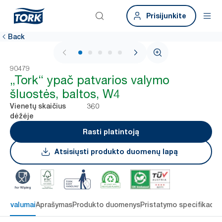
Prisijunkite
Back
1 / 6
90479
„Tork“ ypač patvarios valymo
šluostės, baltos, W4
360
Vienetų skaičius
dėžėje
Rasti platintoją
Atsisiųsti produkto duomenų lapą
 privalumai
Aprašymas
Produkto duomenys
Pristatymo specifikacij