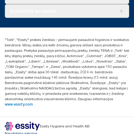
„AD-a-Glance“
Apie mus
Susisiekite su mumis
Sėkmės istorijos
Naujienos ir pranešimai spaudai
torklt@essity.com
+370 5 268 3455
Rasti platintoją
"Tork", "Essity" prekės ženklas – pirmaujanti pasaulinė higienos ir sveikatos
UAB Essity Lithuania
bendrovė. Mūsų siekis yra kelti žmonių gerovę siūlant savo produktus ir
Naugarduko g. 98
paslaugas. Prekyba pasaulyje pirmaujančių prekių ženklų TENA ir „Tork“ bei
LT-03160 Vilnius, Lietuva
kitų stiprių prekių ženklų, pavyzdžiui, Actimove“ „Cutimed“, JOBST, „Knix“,
„Leukoplast“, „Libero“, „Libresse“, „Modibodi“, „Lotus“, „Nosotras“, „Saba“,
„TOM Organic“ „Tempo“, ir „Zewa“, produktais vykdoma apie 150 pasaulio
šalių. „Essity“ dirba apie 36 tūkst. darbuotojų. 2024 m. bendrovės
pardavimai siekė maždaug 146 mlrd. Švedijos kronų (13 mlrd. eurų).
Bendrovės pagrindinė būstinė įsikūrusi Stokholme, Švedijoje. „Essity“ yra
įtraukta į Stokholmo NASDAQ biržos sąrašą. „Essity“ stengiasi, kad kelyje į
gerovę nebūtų kliūčių, ir prisideda prie sveikesnės, tvaresnės ir į žiedinę
ekonomiką orientuotos visuomenės kūrimo. Daugiau informacijos
www.essity.com
Essity Hygiene and Health AB
Naudojimo sąlygos