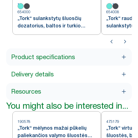
654000
654008
„Tork“ sulankstytų šluosčių
„Tork“ raudo
dozatorius, baltos ir turkio
sulankstytų š
spalvų, W4
W4
Product specifications
Delivery details
Resources
You might also be interested in...
190578
473179
„Tork“ mėlynos mažai pūkelių
„Tork“ virtuv
paliekančios valymo šluostės
šluostės, bal