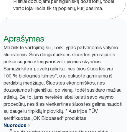
Ritiniai dozuojami per higienišką dozatorių, todėl
vartotojai liečia tik tą popierių, kurį pasiima.
Aprašymas
Mažinkite vartojimą su „Tork“ ypač patvariomis valymo
šluostėmis. Šios daugiafunkcės šluostės yra stiprios,
puikiai sugeria ir lengvai išvalo įvairius skysčius.
Sumažinkite ir poveikį aplinkai, nes šios šluostės yra
100 % biologinės kilmės*, o jų pakuotė gaminama iš
perdirbtų medžiagų. Šluostės ekonomiškos, nes
dozuojamos higieniškai, po vieną, todėl susidaro mažiau
atliekų. Be to, jums nereikės labai keisti savo valymo
procedūrų, nes šias vienkartines šluostes galima naudoti
su daugeliu tirpiklių ir ploviklių. * Austrijos TÜV
sertifikuotas „OK Biobased“ produktas
Nuorodos