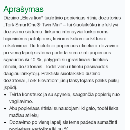
Aprašymas
Dizaino „Elevation“ tualetinio popieriaus ritinių dozatorius
„Tork SmartOne® Twin Mini“ – tai šiuolaikiška ir efektyvi
dozavimo sistema, tinkama intensyviai lankomoms
higieninėms patalpoms, kurioms keliami aukštesni
reikalavimai. Du tualetinio popieriaus ritinėliai ir dozavimo
po vieną lapelį sistema padeda sumažinti popieriaus
sąnaudas iki 40 %, palyginti su įprastiniais dideliais
ritinėlių dozatoriais. Todėl vienu ritinėliu pasinaudos
daugiau lankytojų. Praktiški šiuolaikiško dizaino
dozatoriai „Tork Elevation“ jūsų lankytojams paliks puikų
įspūdį.
Tvirta konstrukcija su spynele, saugančia popierių nuo
vagiliavimo.
Abu popieriaus ritiniai sunaudojami iki galo, todėl lieka
mažiau atliekų
Dozavimo po vieną lapelį sistema padeda sumažinti
popieriaus vartojimą iki 40 %