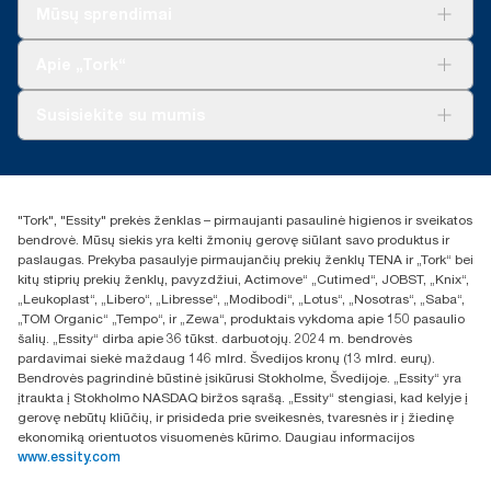
**
Sprendimai verslui
Tai „Tork SmartOne®“ Europai skirtų užpildų asortimento
Mūsų sprendimai
duomenys vienam vartotojui. Remiantis trečiosios šalies
Tvarumas
peržiūrėtais gyvavimo ciklo vertinimais (LCA), apimančiais visų
„Tork Clean Care“
„Tork Vision“ valymas
Apie „Tork“
kokybės lygių užpildus ir vartojimo duomenis. Kadangi šie
„AD-a-Glance“
duomenys yra sistemos vidurkis, jie nėra skirti naudoti teikiant
anglies dioksido ataskaitas apie konkrečius gaminius ir
Apie mus
Susisiekite su mumis
suvartojimą.
Sėkmės istorijos
Naujienos ir pranešimai spaudai
torklt@essity.com
+370 5 268 3455
Rasti platintoją
"Tork", "Essity" prekės ženklas – pirmaujanti pasaulinė higienos ir sveikatos
UAB Essity Lithuania
bendrovė. Mūsų siekis yra kelti žmonių gerovę siūlant savo produktus ir
Naugarduko g. 98
paslaugas. Prekyba pasaulyje pirmaujančių prekių ženklų TENA ir „Tork“ bei
LT-03160 Vilnius, Lietuva
kitų stiprių prekių ženklų, pavyzdžiui, Actimove“ „Cutimed“, JOBST, „Knix“,
„Leukoplast“, „Libero“, „Libresse“, „Modibodi“, „Lotus“, „Nosotras“, „Saba“,
„TOM Organic“ „Tempo“, ir „Zewa“, produktais vykdoma apie 150 pasaulio
šalių. „Essity“ dirba apie 36 tūkst. darbuotojų. 2024 m. bendrovės
pardavimai siekė maždaug 146 mlrd. Švedijos kronų (13 mlrd. eurų).
Bendrovės pagrindinė būstinė įsikūrusi Stokholme, Švedijoje. „Essity“ yra
įtraukta į Stokholmo NASDAQ biržos sąrašą. „Essity“ stengiasi, kad kelyje į
gerovę nebūtų kliūčių, ir prisideda prie sveikesnės, tvaresnės ir į žiedinę
ekonomiką orientuotos visuomenės kūrimo. Daugiau informacijos
www.essity.com