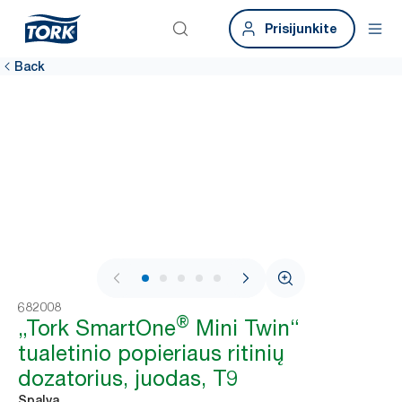
Prisijunkite
Back
1 / 8
682008
®
„Tork SmartOne
Mini Twin“
tualetinio popieriaus ritinių
dozatorius, juodas, T9
Spalva