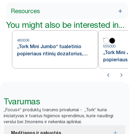
Resources
You might also be interested in...
460006
„Tork Mini Jumbo“ tualetinio
555000
„Tork Mini Ju
popieriaus ritinių dozatorius,
popieriaus ri
nerūdijančiojo plieno, T2
baltas, T2
Tvarumas
„Focus4“ produktų tvarumo privalumai - „Tork“ kuria
iniciatyvas ir tvarius higienos sprendimus, kurie naudingi
verslui bei žmonėms ir nekenkia aplinkai.
Medžiagos ir pakuotės