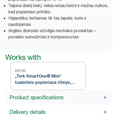
Talpina didelį kiekį: reikia rečiau keisti ir mažiau rizikos,
kad popieriaus pritrūks
Higieniška: liečiamas tik tas lapelis, kuris ir
naudojamas
Anglies dioksido atžvilgiu neutralus produktas –
poveikis sumažintas ir kompensuotas
Works with
472193
„Tork SmartOne® Mini“
tualetinio popieriaus ritinys,
baltas, T9
Product specifications
Delivery details