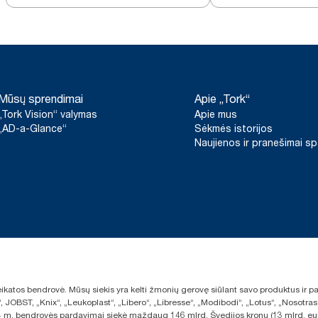
dozatorius
dozatorius
Mūsų sprendimai
Apie „Tork“
„Tork Vision“ valymas
Apie mus
„AD-a-Glance“
Sėkmės istorijos
Naujienos ir pranešimai s
sveikatos bendrovė. Mūsų siekis yra kelti žmonių gerovę siūlant savo produktus ir
“, JOBST, „Knix“, „Leukoplast“, „Libero“, „Libresse“, „Modibodi“, „Lotus“, „Nosot
2024 m. bendrovės pardavimai siekė maždaug 146 mlrd. Švedijos kronų (13 mlrd. eu