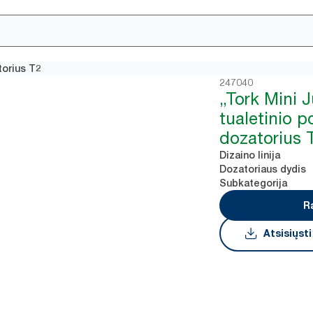
torius T2
247040
„Tork Mini 
tualetinio po
dozatorius 
Dizaino linija
Dozatoriaus dydis
Subkategorija
R
Atsisiųst