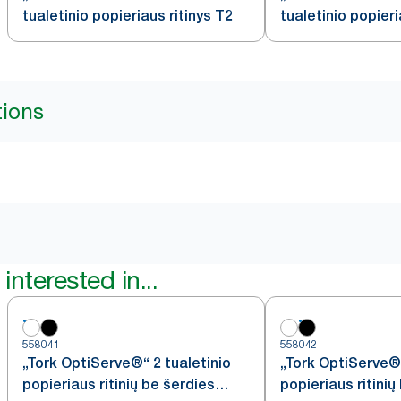
tualetinio popieriaus ritinys T2
tualetinio popieri
baltas, T2
tions
interested in...
558041
558042
„Tork OptiServe®“ 2 tualetinio
„Tork OptiServe®“
popieriaus ritinių be šerdies
popieriaus ritinių