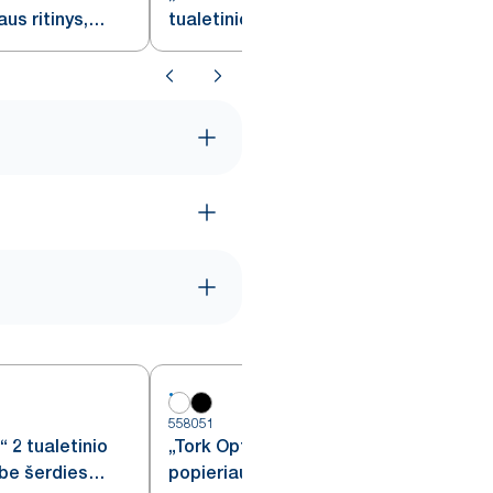
aus ritinys,
tualetinio popieriaus ritinys,
baltas, T2
558051
5
 2 tualetinio
„Tork OptiServe®“ 4 tualetinio
 be šerdies
popieriaus ritinių be šerdies