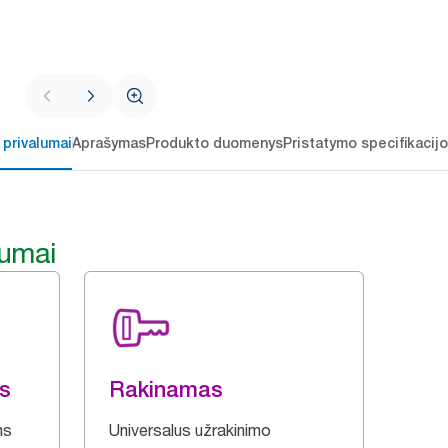
 privalumai
Aprašymas
Produkto duomenys
Pristatymo specifikacij
lumai
as
Rakinamas
ms
Universalus užrakinimo