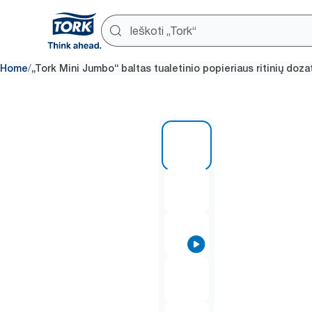
/
Home
„Tork Mini Jumbo“ baltas tualetinio popieriaus ritinių doza
1 of 5