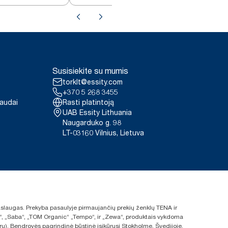
dozatorius
Susisiekite su mumis
torklt@essity.com
+370 5 268 3455
paudai
Rasti platintoją
UAB Essity Lithuania
Naugarduko g. 98
LT-03160 Vilnius, Lietuva
 paslaugas. Prekyba pasaulyje pirmaujančių prekių ženklų TENA ir
ras“, „Saba“, „TOM Organic“ „Tempo“, ir „Zewa“, produktais vykdoma
rų). Bendrovės pagrindinė būstinė įsikūrusi Stokholme, Švedijoje.