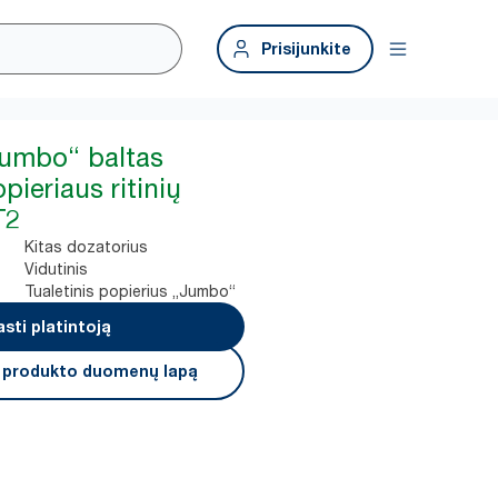
Prisijunkite
Jumbo“ baltas
pieriaus ritinių
T2
Kitas dozatorius
Vidutinis
Tualetinis popierius „Jumbo“
asti platintoją
i produkto duomenų lapą