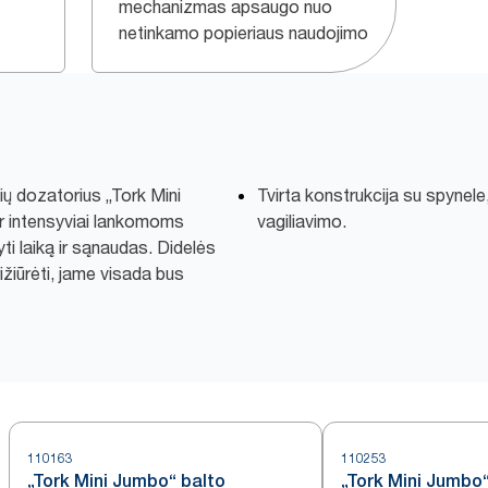
mechanizmas apsaugo nuo
netinkamo popieriaus naudojimo
lių dozatorius „Tork Mini
Tvirta konstrukcija su spynele
 ir intensyviai lankomoms
vagiliavimo.
i laiką ir sąnaudas. Didelės
ižiūrėti, jame visada bus
110163
110253
„Tork Mini Jumbo“ balto
„Tork Mini Jumbo