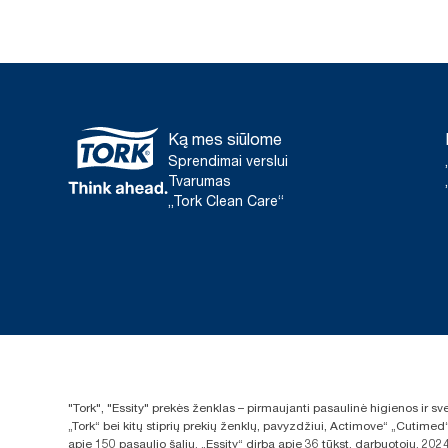
Ką mes siūlome
Sprendimai verslui
Tvarumas
„Tork Clean Care“
"Tork", "Essity" prekės ženklas – pirmaujanti pasaulinė higienos ir 
„Tork“ bei kitų stiprių prekių ženklų, pavyzdžiui, Actimove“ „Cutimed
apie 150 pasaulio šalių. „Essity“ dirba apie 36 tūkst. darbuotojų. 