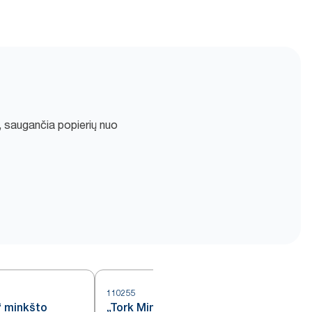
, saugančia popierių nuo
110255
1
“ minkšto
„Tork Mini Jumbo“ ypač minkšto