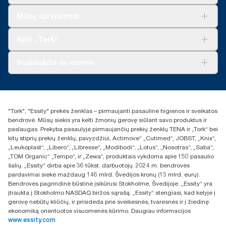
Sprendimai verslui
Mūsų sprendimai
Tvarumas
„Tork Clean Care“
„Tork Vision“ valymas
Apie „Tork“
„AD-a-Glance“
Apie mus
Susisiekite su mumis
Sėkmės istorijos
Naujienos ir pranešimai spaudai
torklt@essity.com
+370 5 268 3455
Rasti platintoją
"Tork", "Essity" prekės ženklas – pirmaujanti pasaulinė higienos ir sveikatos
UAB Essity Lithuania
bendrovė. Mūsų siekis yra kelti žmonių gerovę siūlant savo produktus ir
Naugarduko g. 98
paslaugas. Prekyba pasaulyje pirmaujančių prekių ženklų TENA ir „Tork“ bei
LT-03160 Vilnius, Lietuva
kitų stiprių prekių ženklų, pavyzdžiui, Actimove“ „Cutimed“, JOBST, „Knix“,
„Leukoplast“, „Libero“, „Libresse“, „Modibodi“, „Lotus“, „Nosotras“, „Saba“,
„TOM Organic“ „Tempo“, ir „Zewa“, produktais vykdoma apie 150 pasaulio
šalių. „Essity“ dirba apie 36 tūkst. darbuotojų. 2024 m. bendrovės
pardavimai siekė maždaug 146 mlrd. Švedijos kronų (13 mlrd. eurų).
Bendrovės pagrindinė būstinė įsikūrusi Stokholme, Švedijoje. „Essity“ yra
įtraukta į Stokholmo NASDAQ biržos sąrašą. „Essity“ stengiasi, kad kelyje į
gerovę nebūtų kliūčių, ir prisideda prie sveikesnės, tvaresnės ir į žiedinę
ekonomiką orientuotos visuomenės kūrimo. Daugiau informacijos
www.essity.com