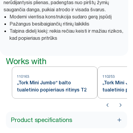
nerūdijantysis plienas, padengtas nuo pirštų žymių
saugančia danga, puikiai atrodo ir visada švarus.
Moderni vientisa konstrukcija sudaro gerą įspūdį
Pažangus besibaigiančių ritinių laikiklis
Talpina didelį kiekį: reikia rečiau keisti ir mažiau rizikos,
kad popieriaus pritrūks
Works with
110163
110253
„Tork Mini Jumbo“ balto
„Tork Mini J
tualetinio popieriaus ritinys T2
tualetinio pop
baltas, T2
Product specifications