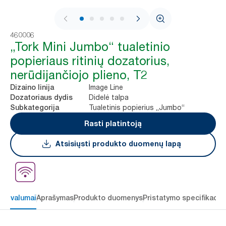
1 / 8
460006
„Tork Mini Jumbo“ tualetinio
popieriaus ritinių dozatorius,
nerūdijančiojo plieno, T2
Image Line
Dizaino linija
Didelė talpa
Dozatoriaus dydis
Tualetinis popierius „Jumbo“
Subkategorija
Rasti platintoją
Atsisiųsti produkto duomenų lapą
 privalumai
Aprašymas
Produkto duomenys
Pristatymo specifikacij