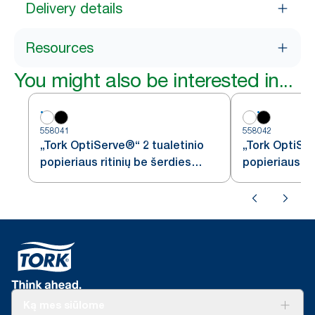
Delivery details
Resources
You might also be interested in...
558041
558042
„Tork OptiServe®“ 2 tualetinio
„Tork OptiSer
popieriaus ritinių be šerdies
popieriaus ri
dozatorius
dozatorius
Ką mes siūlome