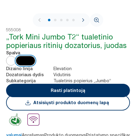
1 / 8
555008
„Tork Mini Jumbo T2“ tualetinio
popieriaus ritinių dozatorius, juodas
Spalva
Elevation
Dizaino linija
Vidutinis
Dozatoriaus dydis
Tualetinis popierius „Jumbo“
Subkategorija
Rasti platintoją
Atsisiųsti produkto duomenų lapą
 privalumai
Aprašymas
Produkto duomenys
Pristatymo specifikacij