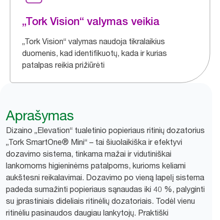
„Tork Vision“ valymas veikia
„Tork Vision“ valymas naudoja tikralaikius
duomenis, kad identifikuotų, kada ir kurias
patalpas reikia prižiūrėti
Aprašymas
Dizaino „Elevation“ tualetinio popieriaus ritinių dozatorius
„Tork SmartOne® Mini“ – tai šiuolaikiška ir efektyvi
dozavimo sistema, tinkama mažai ir vidutiniškai
lankomoms higieninėms patalpoms, kurioms keliami
aukštesni reikalavimai. Dozavimo po vieną lapelį sistema
padeda sumažinti popieriaus sąnaudas iki 40 %, palyginti
su įprastiniais dideliais ritinėlių dozatoriais. Todėl vienu
ritinėliu pasinaudos daugiau lankytojų. Praktiški