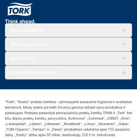
**
vienam naudojimui. (Galioja tik ES)
*
Nuo 2023 m. gegužės mėn. galioja Europoje (išskyrus
Prancūziją) parduodamiems arba nuomojamiems dozatoriams.
„ClimatePartner“ sertifikuotas produktas: www.climate-
Ką mes siūlome
id.com/en-gb/9VIUDN.
**
Sprendimai verslui
Tai „Tork SmartOne®“ Europai skirtų užpildų asortimento
Mūsų sprendimai
duomenys vienam vartotojui. Remiantis trečiosios šalies
Tvarumas
peržiūrėtais gyvavimo ciklo vertinimais (LCA), apimančiais visų
„Tork Clean Care“
„Tork Vision“ valymas
Apie „Tork“
kokybės lygių užpildus ir vartojimo duomenis. Kadangi šie
„AD-a-Glance“
duomenys yra sistemos vidurkis, jie nėra skirti naudoti teikiant
anglies dioksido ataskaitas apie konkrečius gaminius ir
Apie mus
Susisiekite su mumis
suvartojimą.
Sėkmės istorijos
Naujienos ir pranešimai spaudai
torklt@essity.com
+370 5 268 3455
Rasti platintoją
"Tork", "Essity" prekės ženklas – pirmaujanti pasaulinė higienos ir sveikatos
UAB Essity Lithuania
bendrovė. Mūsų siekis yra kelti žmonių gerovę siūlant savo produktus ir
Naugarduko g. 98
paslaugas. Prekyba pasaulyje pirmaujančių prekių ženklų TENA ir „Tork“ bei
LT-03160 Vilnius, Lietuva
kitų stiprių prekių ženklų, pavyzdžiui, Actimove“ „Cutimed“, JOBST, „Knix“,
„Leukoplast“, „Libero“, „Libresse“, „Modibodi“, „Lotus“, „Nosotras“, „Saba“,
„TOM Organic“ „Tempo“, ir „Zewa“, produktais vykdoma apie 150 pasaulio
šalių. „Essity“ dirba apie 36 tūkst. darbuotojų. 2024 m. bendrovės