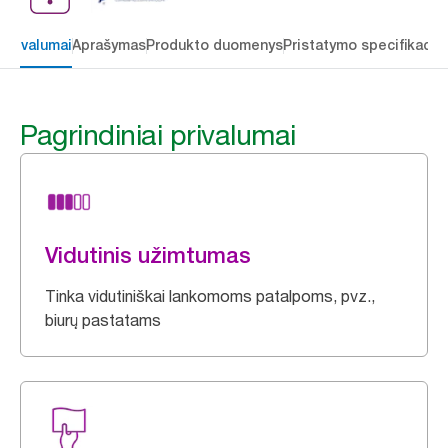
 privalumai
Aprašymas
Produkto duomenys
Pristatymo specifikacij
Pagrindiniai privalumai
Vidutinis užimtumas
Tinka vidutiniškai lankomoms patalpoms, pvz.,
biurų pastatams