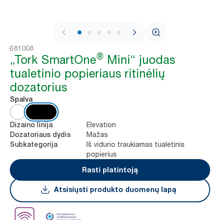
1 / 9
681008
®
„Tork SmartOne
Mini“ juodas
tualetinio popieriaus ritinėlių
dozatorius
Spalva
Elevation
Dizaino linija
Mažas
Dozatoriaus dydis
Iš vidurio traukiamas tualetinis
Subkategorija
popierius
Rasti platintoją
Atsisiųsti produkto duomenų lapą