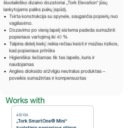
šiuolaikiško dizaino dozatoriai „Tork Elevation“ jūsų
lankytojams paliks puikų įspūdį.
Tvirta konstrukcija su spynele, saugančia popierių nuo
vagiliavimo.
Dozavimo po vieną lapelį sistema padeda sumažinti
popieriaus vartojimą iki 40 %
Talpina didelį kiekį: reikia rečiau keisti ir mažiau rizikos,
kad popieriaus pritrūks
Higieniška: liečiamas tik tas lapelis, kuris ir
naudojamas
Anglies dioksido atžvilgiu neutralus produktas –
poveikis sumažintas ir kompensuotas
Works with
472193
„Tork SmartOne® Mini“
tualetinio popieriaus ritinys,