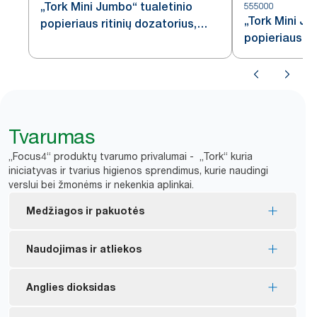
„Tork Mini Jumbo“ tualetinio
555000
„Tork Mini Ju
popieriaus ritinių dozatorius,
popieriaus ri
nerūdijančiojo plieno, T2
baltas, T2
Tvarumas
„Focus4“ produktų tvarumo privalumai - „Tork“ kuria
iniciatyvas ir tvarius higienos sprendimus, kurie naudingi
verslui bei žmonėms ir nekenkia aplinkai.
Medžiagos ir pakuotės
„FSC®“ pažymėti užpildai – pagaminti iš atsakingai
Naudojimas ir atliekos
išgauto pluošto.
„Tork“ natūralios spalvos gaminiai gaminami iš 100
*
Nėra šerdies ir apvalkalo, todėl mažiau atliekų
Anglies dioksidas
% perdirbto pluošto. 30–70 % pluošto gaunama iš
Naujas ritinys dozatoriuje nepasiekiamas, kol
alternatyvių šaltinių, tokių kaip gėrimų dėžutės ir