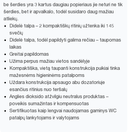
be šerdies yra 3 kartus daugiau popieriaus jie neturi ne tik
šerdies, bet ir apvalkalo, todėl susidaro daug mažiau
atliekų.
Didelė talpa – 2 kompaktiškų ritinių užtenka iki 145
svečių
Didelė talpa, todėl papildyti galima rečiau – taupomas
laikas
Greitai papildomas
Užima perpus mažiau vietos sandėlyje
Kompaktiška, vietą taupanti konstrukcija puikiai tinka
mažesnėms higieninėms patalpoms
Uždara konstrukcija apsaugo abu dozatoriuje
esančius ritinius nuo teršalų
Anglies dioksido atžvilgiu neutralus produktas –
poveikis sumažintas ir kompensuotas
Sertifikuotas kaip lengvai naudojamas gaminys WC
patalpų lankytojams ir valytojams