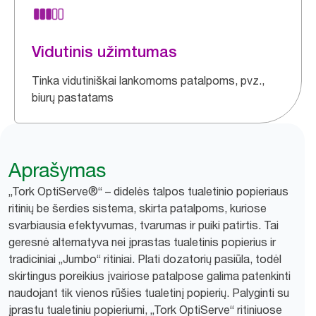
Vidutinis užimtumas
Tinka vidutiniškai lankomoms patalpoms, pvz.,
biurų pastatams
Aprašymas
„Tork OptiServe®“ – didelės talpos tualetinio popieriaus
ritinių be šerdies sistema, skirta patalpoms, kuriose
svarbiausia efektyvumas, tvarumas ir puiki patirtis. Tai
geresnė alternatyva nei įprastas tualetinis popierius ir
tradiciniai „Jumbo“ ritiniai. Plati dozatorių pasiūla, todėl
skirtingus poreikius įvairiose patalpose galima patenkinti
naudojant tik vienos rūšies tualetinį popierių. Palyginti su
įprastu tualetiniu popieriumi, „Tork OptiServe“ ritiniuose