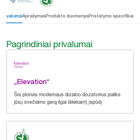
 privalumai
Aprašymas
Produkto duomenys
Pristatymo specifikacij
Pagrindiniai privalumai
„Elevation“
Šis plonas modernaus dizaino dozatorius paliks
jūsų svečiams gerą ilgai išliekantį įspūdį