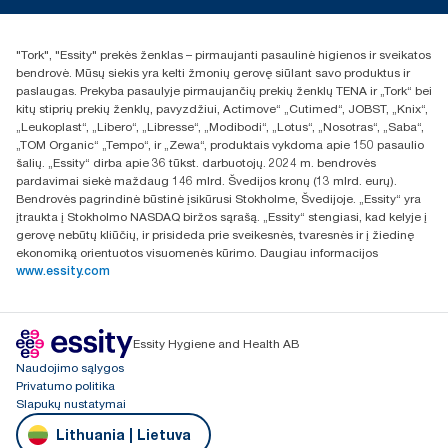
+370 5 268 3455
Rasti platintoją
"Tork", "Essity" prekės ženklas – pirmaujanti pasaulinė higienos ir sveikatos
UAB Essity Lithuania
bendrovė. Mūsų siekis yra kelti žmonių gerovę siūlant savo produktus ir
Naugarduko g. 98
paslaugas. Prekyba pasaulyje pirmaujančių prekių ženklų TENA ir „Tork“ bei
LT-03160 Vilnius, Lietuva
kitų stiprių prekių ženklų, pavyzdžiui, Actimove“ „Cutimed“, JOBST, „Knix“,
„Leukoplast“, „Libero“, „Libresse“, „Modibodi“, „Lotus“, „Nosotras“, „Saba“,
„TOM Organic“ „Tempo“, ir „Zewa“, produktais vykdoma apie 150 pasaulio
šalių. „Essity“ dirba apie 36 tūkst. darbuotojų. 2024 m. bendrovės
pardavimai siekė maždaug 146 mlrd. Švedijos kronų (13 mlrd. eurų).
Bendrovės pagrindinė būstinė įsikūrusi Stokholme, Švedijoje. „Essity“ yra
įtraukta į Stokholmo NASDAQ biržos sąrašą. „Essity“ stengiasi, kad kelyje į
gerovę nebūtų kliūčių, ir prisideda prie sveikesnės, tvaresnės ir į žiedinę
ekonomiką orientuotos visuomenės kūrimo. Daugiau informacijos
www.essity.com
Essity Hygiene and Health AB
Naudojimo sąlygos
Privatumo politika
Slapukų nustatymai
Lithuania | Lietuva