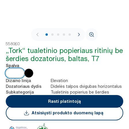
1 / 8
558060
„Tork“ tualetinio popieriaus ritinių be
šerdies dozatorius, baltas, T7
Spalva
Elevation
Dizaino linija
Didelės talpos dvigubas horizontalus
Dozatoriaus dydis
Tualetinis popierius be šerdies
Subkategorija
Rasti platintoją
Atsisiųsti produkto duomenų lapą