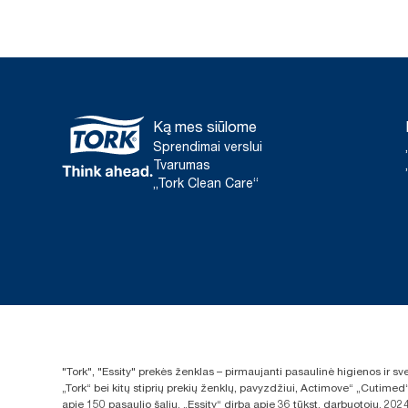
Ką mes siūlome
Sprendimai verslui
Tvarumas
„Tork Clean Care“
"Tork", "Essity" prekės ženklas – pirmaujanti pasaulinė higienos ir 
„Tork“ bei kitų stiprių prekių ženklų, pavyzdžiui, Actimove“ „Cutimed
apie 150 pasaulio šalių. „Essity“ dirba apie 36 tūkst. darbuotojų. 