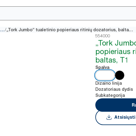
/
Tualetinio popieriaus „Jumbo“ dozatoriai
„Tork Jumbo“ tualetinio popieriaus ritinių dozatorius, baltas, T1
554000
„Tork Jumbo
popieriaus r
baltas, T1
Spalva
Dizaino linija
Dozatoriaus dydis
Subkategorija
R
Atsisiųst