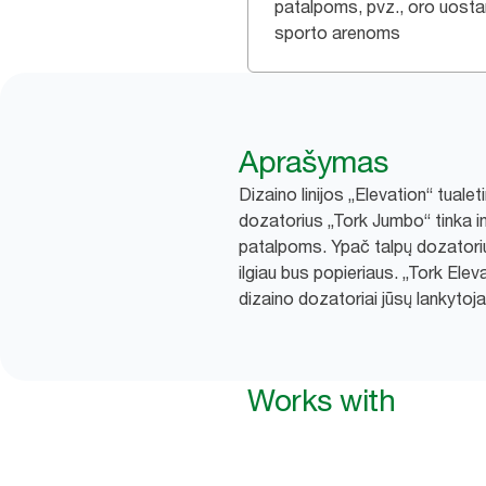
patalpoms, pvz., oro uosta
sporto arenoms
Aprašymas
Dizaino linijos „Elevation“ tualeti
dozatorius „Tork Jumbo“ tinka 
patalpoms. Ypač talpų dozatorių 
ilgiau bus popieriaus. „Tork Eleva
dizaino dozatoriai jūsų lankytoja
Works with