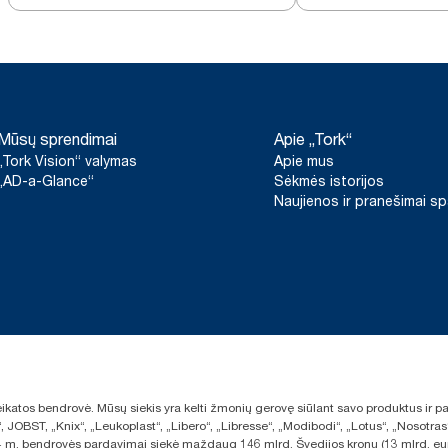
baltas, T2
Mūsų sprendimai
Apie „Tork“
„Tork Vision“ valymas
Apie mus
„AD-a-Glance“
Sėkmės istorijos
Naujienos ir pranešimai s
sveikatos bendrovė. Mūsų siekis yra kelti žmonių gerovę siūlant savo produktus ir
“, JOBST, „Knix“, „Leukoplast“, „Libero“, „Libresse“, „Modibodi“, „Lotus“, „Nosot
2024 m. bendrovės pardavimai siekė maždaug 146 mlrd. Švedijos kronų (13 mlrd. eu