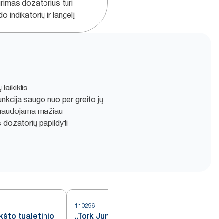
ūrimas dozatorius turi
do indikatorių ir langelį
laikiklis
nkcija saugo nuo per greito jų
unaudojama mažiau
s dozatorių papildyti
110296
1
što tualetinio
„Tork Jumbo“ natūralios baltos