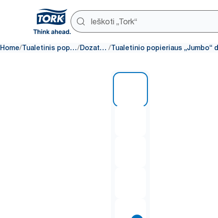
/
/
/
Home
Tualetinis popierius
Dozatoriai
1 of 8