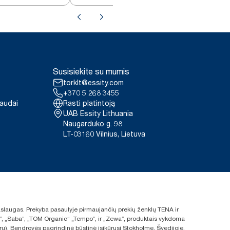
Susisiekite su mumis
torklt@essity.com
+370 5 268 3455
paudai
Rasti platintoją
UAB Essity Lithuania
Naugarduko g. 98
LT-03160 Vilnius, Lietuva
 paslaugas. Prekyba pasaulyje pirmaujančių prekių ženklų TENA ir
ras“, „Saba“, „TOM Organic“ „Tempo“, ir „Zewa“, produktais vykdoma
rų). Bendrovės pagrindinė būstinė įsikūrusi Stokholme, Švedijoje.