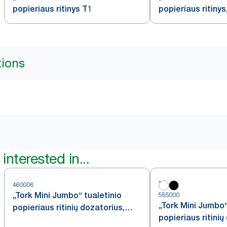
popieriaus ritinys T1
popieriaus ritinys
tions
interested in...
460006
„Tork Mini Jumbo“ tualetinio
555000
„Tork Mini Jumbo“
popieriaus ritinių dozatorius,
popieriaus ritinių
nerūdijančiojo plieno, T2