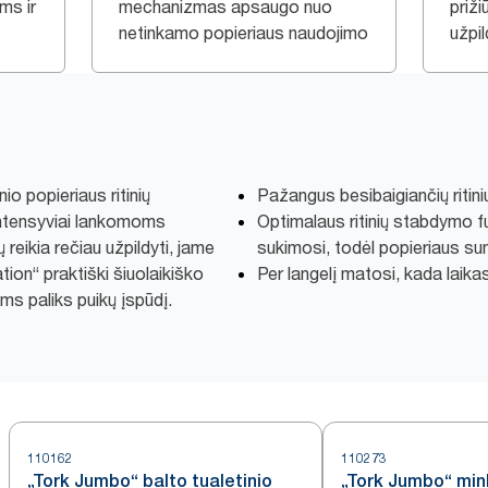
ms ir
mechanizmas apsaugo nuo
priži
netinkamo popieriaus naudojimo
užpil
nio popieriaus ritinių
Pažangus besibaigiančių ritinių 
intensyviai lankomoms
Optimalaus ritinių stabdymo fu
reikia rečiau užpildyti, jame
sukimosi, todėl popieriaus s
tion“ praktiški šiuolaikiško
Per langelį matosi, kada laika
ms paliks puikų įspūdį.
110162
110273
„Tork Jumbo“ balto tualetinio
„Tork Jumbo“ mink