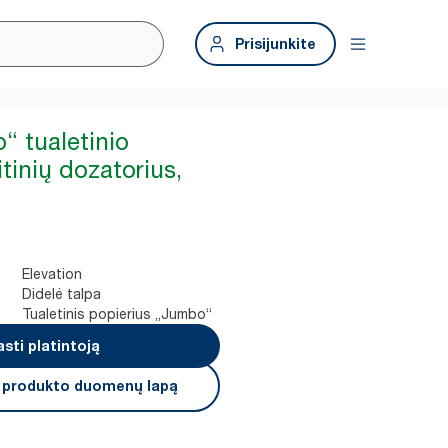
Prisijunkite
“ tualetinio
itinių dozatorius,
Elevation
Didelė talpa
Tualetinis popierius „Jumbo“
asti platintoją
i produkto duomenų lapą