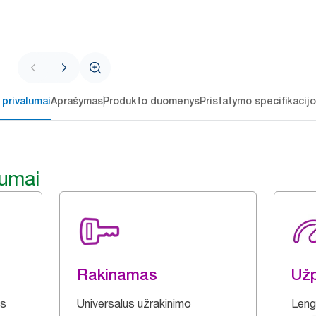
 privalumai
Aprašymas
Produkto duomenys
Pristatymo specifikacij
lumai
Rakinamas
Užp
ms
Universalus užrakinimo
Leng