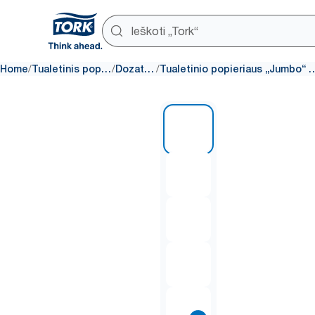
/
/
/
Home
Tualetinis popierius
Dozatoriai
Tualetinio popieriaus „Ju
1 of 8