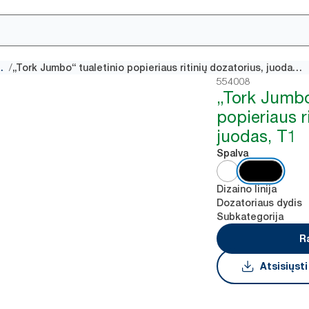
/
mbo“ dozatoriai
„Tork Jumbo“ tualetinio popieriaus ritinių dozatorius, juodas, T1
554008
„Tork Jumbo
popieriaus r
juodas, T1
Spalva
Dizaino linija
Dozatoriaus dydis
Subkategorija
R
Atsisiųst