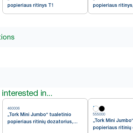
popieriaus ritinys T1
popieriaus ritinys
tions
interested in...
460006
„Tork Mini Jumbo“ tualetinio
555000
„Tork Mini Jumbo“
popieriaus ritinių dozatorius,
popieriaus ritinių
nerūdijančiojo plieno, T2