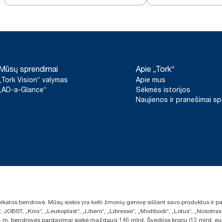
baltas, T2
Mūsų sprendimai
Apie „Tork“
„Tork Vision“ valymas
Apie mus
„AD-a-Glance“
Sėkmės istorijos
Naujienos ir pranešimai s
sveikatos bendrovė. Mūsų siekis yra kelti žmonių gerovę siūlant savo produktus ir
“, JOBST, „Knix“, „Leukoplast“, „Libero“, „Libresse“, „Modibodi“, „Lotus“, „Nosot
2024 m. bendrovės pardavimai siekė maždaug 146 mlrd. Švedijos kronų (13 mlrd. eu