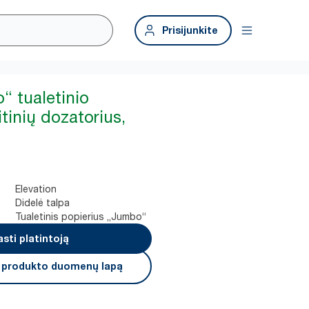
Prisijunkite
“ tualetinio
itinių dozatorius,
Elevation
Didelė talpa
Tualetinis popierius „Jumbo“
asti platintoją
i produkto duomenų lapą