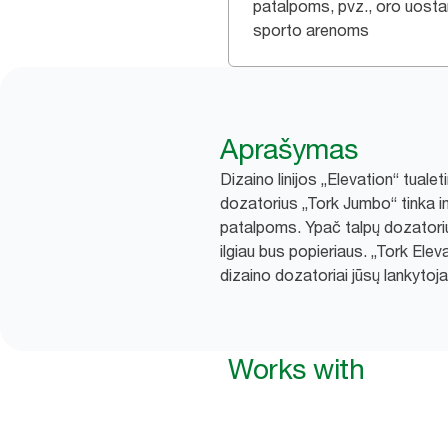
patalpoms, pvz., oro uosta
sporto arenoms
Aprašymas
Dizaino linijos „Elevation“ tualeti
dozatorius „Tork Jumbo“ tinka 
patalpoms. Ypač talpų dozatorių 
ilgiau bus popieriaus. „Tork Eleva
dizaino dozatoriai jūsų lankytoja
Works with