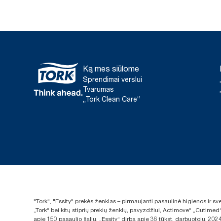
Ką mes siūlome
Sprendimai verslui
Tvarumas
„Tork Clean Care“
"Tork", "Essity" prekės ženklas – pirmaujanti pasaulinė higienos ir 
„Tork“ bei kitų stiprių prekių ženklų, pavyzdžiui, Actimove“ „Cutimed
apie 150 pasaulio šalių. „Essity“ dirba apie 36 tūkst. darbuotojų. 