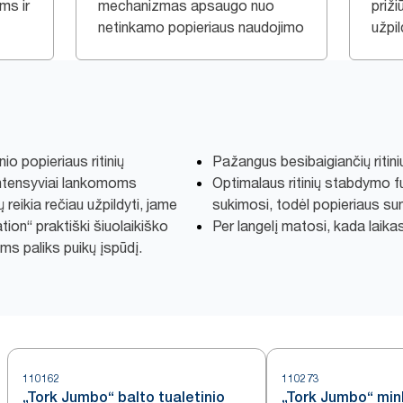
ms ir
mechanizmas apsaugo nuo
priži
netinkamo popieriaus naudojimo
užpil
nio popieriaus ritinių
Pažangus besibaigiančių ritinių 
intensyviai lankomoms
Optimalaus ritinių stabdymo fu
reikia rečiau užpildyti, jame
sukimosi, todėl popieriaus s
tion“ praktiški šiuolaikiško
Per langelį matosi, kada laika
ms paliks puikų įspūdį.
110162
110273
„Tork Jumbo“ balto tualetinio
„Tork Jumbo“ mink