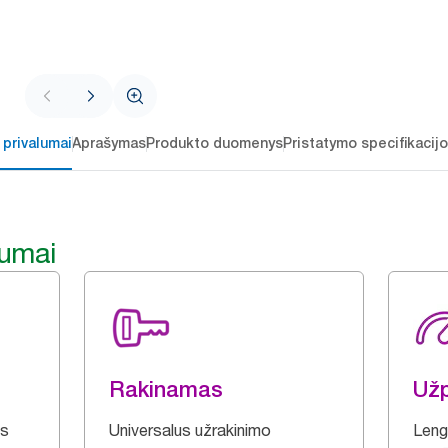
 privalumai
Aprašymas
Produkto duomenys
Pristatymo specifikacij
lumai
Rakinamas
Užp
ms
Universalus užrakinimo
Leng