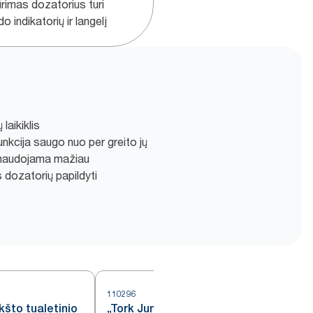
ūrimas dozatorius turi
do indikatorių ir langelį
laikiklis
nkcija saugo nuo per greito jų
unaudojama mažiau
s dozatorių papildyti
110296
1
što tualetinio
„Tork Jumbo“ natūralios baltos