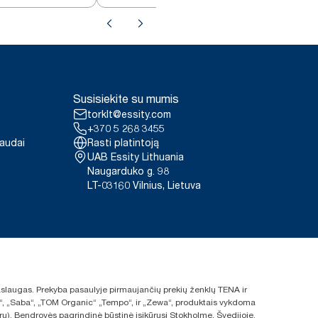
Susisiekite su mumis
torklt@essity.com
+370 5 268 3455
paudai
Rasti platintoją
UAB Essity Lithuania
Naugarduko g. 98
LT-03160 Vilnius, Lietuva
 paslaugas. Prekyba pasaulyje pirmaujančių prekių ženklų TENA ir
ras“, „Saba“, „TOM Organic“ „Tempo“, ir „Zewa“, produktais vykdoma
rų). Bendrovės pagrindinė būstinė įsikūrusi Stokholme, Švedijoje.