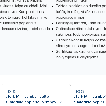
talpoms, kur svarbiausia
popieriaus pritrūks
Juose telpa du dideli „Mini
Tvirtos slankiosios durelės pa
 visada yra. Kad popieriaus
tuščių šerdžių; visiškai sunau
eiskite nauju, kol kitas ritinys
popieriaus ritiniai
 tualetinio popieriaus
Per langelį matosi, kada laika
odernaus dizaino, todėl visada
Optimalaus ritinių stabdymo fu
sukimosi, todėl popieriaus s
Uždaros konstrukcijos dozator
ritiniai yra apsaugoti, todėl u
Sertifikuotas kaip lengvai n
lankytojams ir valytojams
110163
110253
„Tork Mini Jumbo“ balto
„Tork Mini Jumbo
tualetinio popieriaus ritinys T2
tualetinio popieri