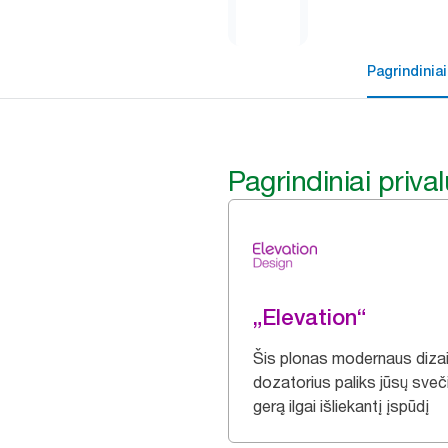
Pagrindiniai
Pagrindiniai priva
„Elevation“
Šis plonas modernaus diza
dozatorius paliks jūsų sve
gerą ilgai išliekantį įspūdį