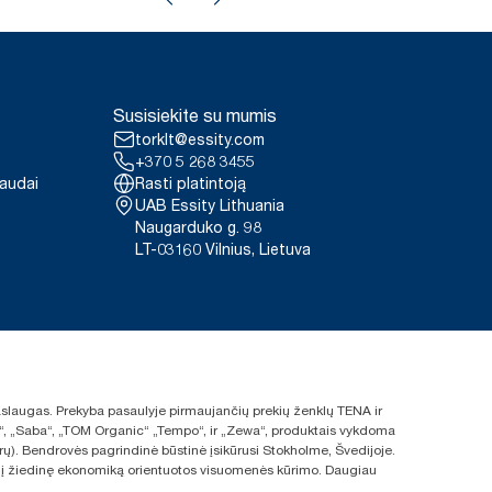
Susisiekite su mumis
torklt@essity.com
+370 5 268 3455
paudai
Rasti platintoją
UAB Essity Lithuania
Naugarduko g. 98
LT-03160 Vilnius, Lietuva
 paslaugas. Prekyba pasaulyje pirmaujančių prekių ženklų TENA ir
ras“, „Saba“, „TOM Organic“ „Tempo“, ir „Zewa“, produktais vykdoma
rų). Bendrovės pagrindinė būstinė įsikūrusi Stokholme, Švedijoje.
s ir į žiedinę ekonomiką orientuotos visuomenės kūrimo. Daugiau