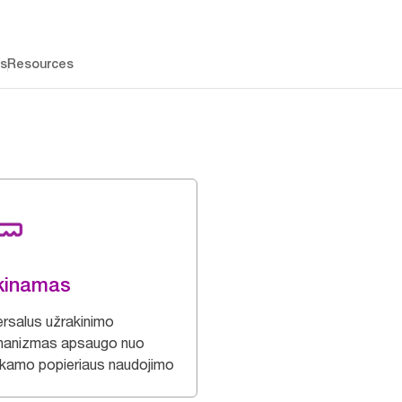
os
Resources
kinamas
ersalus užrakinimo
anizmas apsaugo nuo
nkamo popieriaus naudojimo