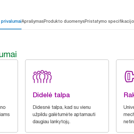
 privalumai
Aprašymas
Produkto duomenys
Pristatymo specifikacij
lumai
Didelė talpa
Ra
ino
Didesnė talpa, kad su vienu
Univ
čiams
užpildu galėtumėte aptarnauti
mech
daugiau lankytojų.
neti