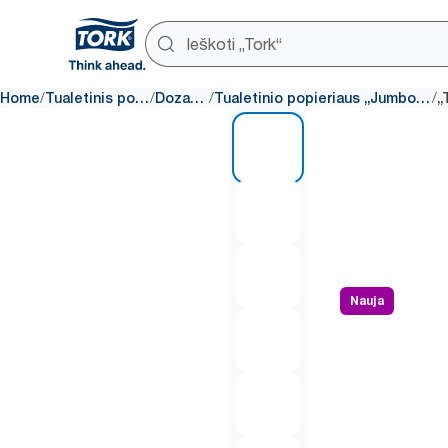
/
/
/
/
Home
Tualetinis popierius
Dozatoriai
Tualetinio popieriaus „Jumbo“ dozatoriai
1 of 7
Nauja