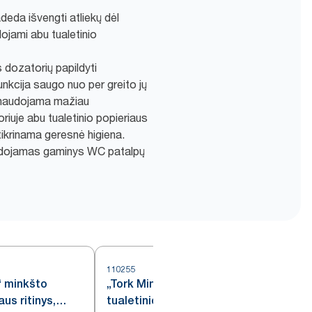
deda išvengti atliekų dėl
dojami abu tualetinio
s dozatorių papildyti
nkcija saugo nuo per greito jų
unaudojama mažiau
iuje abu tualetinio popieriaus
žtikrinama geresnė higiena.
audojamas gaminys WC patalpų
110255
1
“ minkšto
„Tork Mini Jumbo“ ypač minkšto
aus ritinys,
tualetinio popieriaus ritinys,