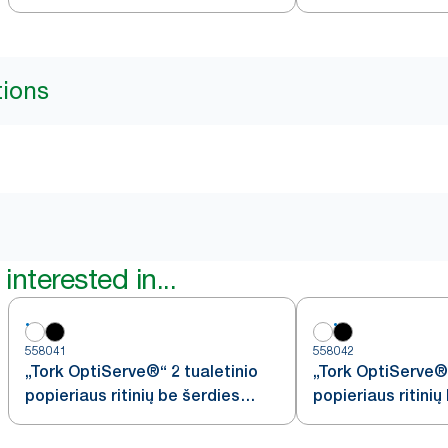
baltas, T2
tions
interested in...
558041
558042
„Tork OptiServe®“ 2 tualetinio
„Tork OptiServe®“
popieriaus ritinių be šerdies
popieriaus ritinių
dozatorius
dozatorius