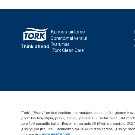
Ką mes siūlome
Sprendimai verslui
Tvarumas
„Tork Clean Care“
"Tork", "Essity" prekės ženklas – pirmaujanti pasaulinė higienos ir 
„Tork“ bei kitų stiprių prekių ženklų, pavyzdžiui, Actimove“ „Cutimed
apie 150 pasaulio šalių. „Essity“ dirba apie 36 tūkst. darbuotojų. 
„Essity“ yra įtraukta į Stokholmo NASDAQ biržos sąrašą. „Essity“ sten
informacijos
www.essity.com