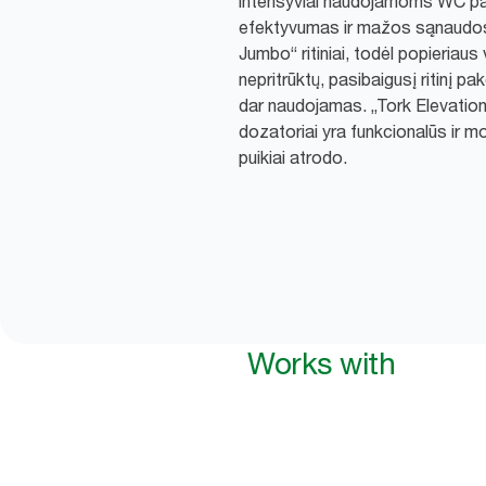
intensyviai naudojamoms WC pa
efektyvumas ir mažos sąnaudos. 
Jumbo“ ritiniai, todėl popieriaus
nepritrūktų, pasibaigusį ritinį pak
dar naudojamas. „Tork Elevation“
dozatoriai yra funkcionalūs ir m
puikiai atrodo.
Works with