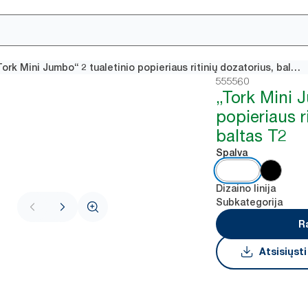
„Tork Mini Jumbo“ 2 tualetinio popieriaus ritinių dozatorius, baltas T2
555560
„Tork Mini 
popieriaus r
baltas T2
Spalva
Dizaino linija
Subkategorija
R
Atsisiųst