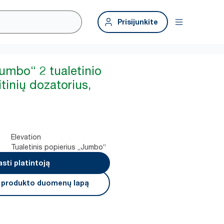
Prisijunkite
Jumbo“ 2 tualetinio
itinių dozatorius,
Elevation
Tualetinis popierius „Jumbo“
asti platintoją
i produkto duomenų lapą