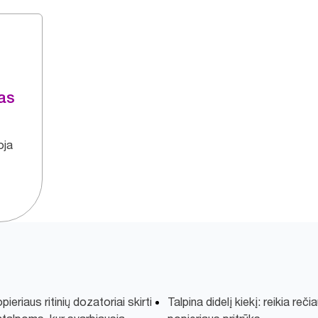
mas
oja
ieriaus ritinių dozatoriai skirti
Talpina didelį kiekį: reikia reči