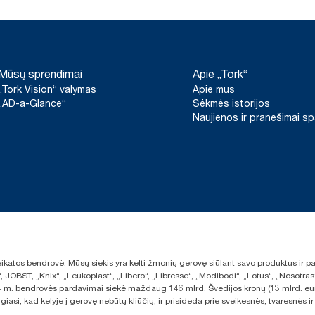
Mūsų sprendimai
Apie „Tork“
„Tork Vision“ valymas
Apie mus
„AD-a-Glance“
Sėkmės istorijos
Naujienos ir pranešimai s
sveikatos bendrovė. Mūsų siekis yra kelti žmonių gerovę siūlant savo produktus ir
“, JOBST, „Knix“, „Leukoplast“, „Libero“, „Libresse“, „Modibodi“, „Lotus“, „Nosot
2024 m. bendrovės pardavimai siekė maždaug 146 mlrd. Švedijos kronų (13 mlrd. eu
giasi, kad kelyje į gerovę nebūtų kliūčių, ir prisideda prie sveikesnės, tvaresnė