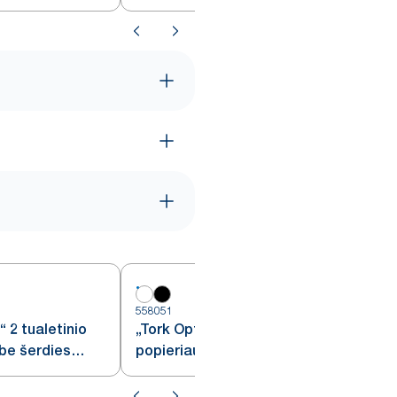
baltas, T2
558051
5
 2 tualetinio
„Tork OptiServe®“ 4 tualetinio
 be šerdies
popieriaus ritinių be šerdies
dozatorius