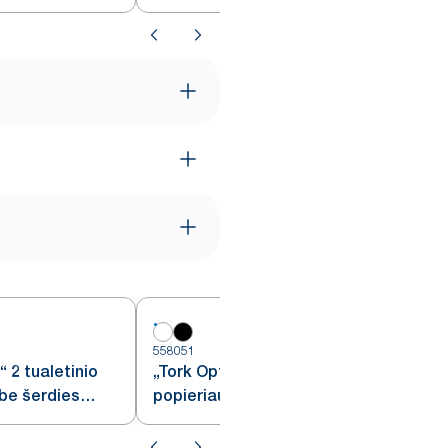
baltas, T2
558051
5
 2 tualetinio
„Tork OptiServe®“ 4 tualetinio
 be šerdies
popieriaus ritinių be šerdies
dozatorius