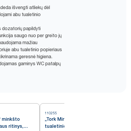
deda išvengti atliekų dėl
dojami abu tualetinio
s dozatorių papildyti
nkcija saugo nuo per greito jų
unaudojama mažiau
iuje abu tualetinio popieriaus
žtikrinama geresnė higiena.
audojamas gaminys WC patalpų
110255
1
“ minkšto
„Tork Mini Jumbo“ ypač minkšto
aus ritinys,
tualetinio popieriaus ritinys,