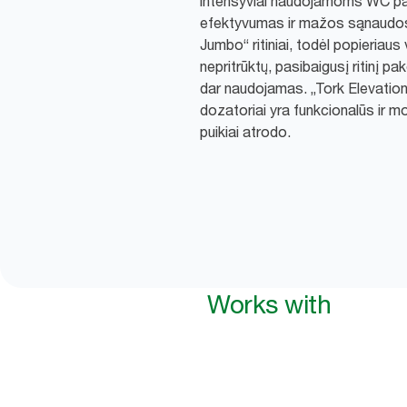
intensyviai naudojamoms WC pa
efektyvumas ir mažos sąnaudos. 
Jumbo“ ritiniai, todėl popieriaus
nepritrūktų, pasibaigusį ritinį pak
dar naudojamas. „Tork Elevation“
dozatoriai yra funkcionalūs ir m
puikiai atrodo.
Works with