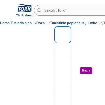
/
/
/
/
Home
Tualetinis popierius
Dozatoriai
Tualetinio popieriaus „Jumbo“ dozatoriai
1 of 7
Nauja