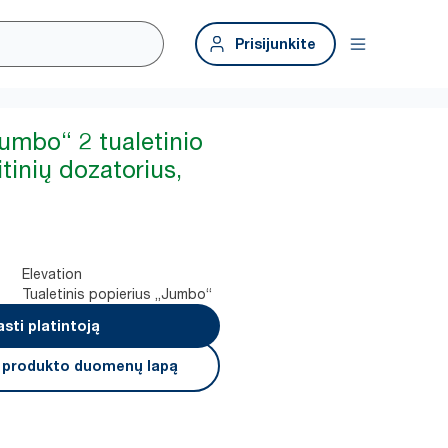
Prisijunkite
Jumbo“ 2 tualetinio
itinių dozatorius,
Elevation
Tualetinis popierius „Jumbo“
asti platintoją
i produkto duomenų lapą