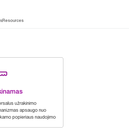
os
Resources
kinamas
ersalus užrakinimo
anizmas apsaugo nuo
nkamo popieriaus naudojimo