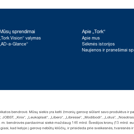
Mūsų sprendimai
Apie „Tork“
„Tork Vision“ valymas
Apie mus
„AD-a-Glance“
Sėkmės istorijos
Naujienos ir pranešimai s
sveikatos bendrovė. Mūsų siekis yra kelti žmonių gerovę siūlant savo produktus ir
“, JOBST, „Knix“, „Leukoplast“, „Libero“, „Libresse“, „Modibodi“, „Lotus“, „Nosot
2024 m. bendrovės pardavimai siekė maždaug 146 mlrd. Švedijos kronų (13 mlrd. eu
giasi, kad kelyje į gerovę nebūtų kliūčių, ir prisideda prie sveikesnės, tvaresnė