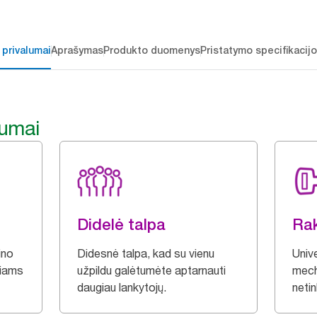
 privalumai
Aprašymas
Produkto duomenys
Pristatymo specifikacij
lumai
Didelė talpa
Ra
ino
Didesnė talpa, kad su vienu
Univ
čiams
užpildu galėtumėte aptarnauti
mech
daugiau lankytojų.
neti