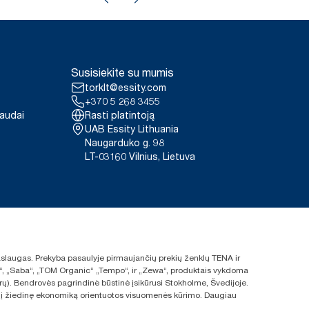
Susisiekite su mumis
torklt@essity.com
+370 5 268 3455
paudai
Rasti platintoją
UAB Essity Lithuania
Naugarduko g. 98
LT-03160 Vilnius, Lietuva
 paslaugas. Prekyba pasaulyje pirmaujančių prekių ženklų TENA ir
ras“, „Saba“, „TOM Organic“ „Tempo“, ir „Zewa“, produktais vykdoma
rų). Bendrovės pagrindinė būstinė įsikūrusi Stokholme, Švedijoje.
s ir į žiedinę ekonomiką orientuotos visuomenės kūrimo. Daugiau