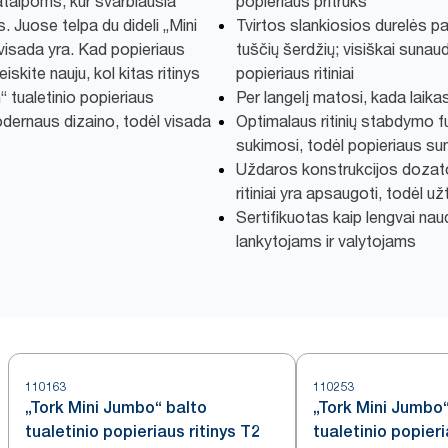
talpoms, kur svarbiausia
popieriaus pritrūks
Juose telpa du dideli „Mini
Tvirtos slankiosios durelės pa
 visada yra. Kad popieriaus
tuščių šerdžių; visiškai sunau
eiskite nauju, kol kitas ritinys
popieriaus ritiniai
 tualetinio popieriaus
Per langelį matosi, kada laika
odernaus dizaino, todėl visada
Optimalaus ritinių stabdymo fu
sukimosi, todėl popieriaus s
Uždaros konstrukcijos dozator
ritiniai yra apsaugoti, todėl u
Sertifikuotas kaip lengvai n
lankytojams ir valytojams
110163
110253
„Tork Mini Jumbo“ balto
„Tork Mini Jumbo
tualetinio popieriaus ritinys T2
tualetinio popieri