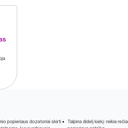
mas
oja
inio popieriaus dozatoriai skirti
Talpina didelį kiekį: reikia reči