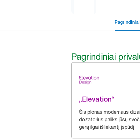
Pagrindiniai
Pagrindiniai priva
„Elevation“
Šis plonas modernaus diza
dozatorius paliks jūsų sve
gerą ilgai išliekantį įspūdį