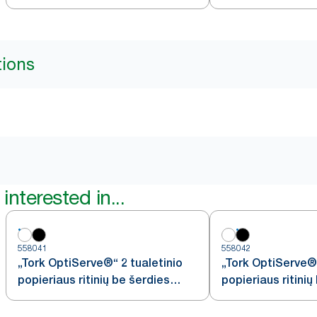
baltas, T2
tions
interested in...
558041
558042
„Tork OptiServe®“ 2 tualetinio
„Tork OptiServe®“
popieriaus ritinių be šerdies
popieriaus ritinių
dozatorius
dozatorius