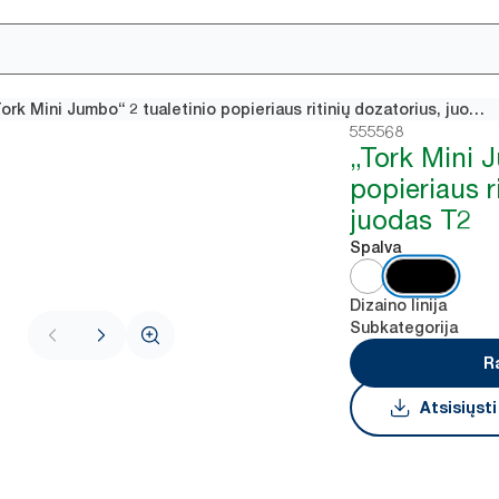
„Tork Mini Jumbo“ 2 tualetinio popieriaus ritinių dozatorius, juodas T2
555568
„Tork Mini 
popieriaus r
juodas T2
Spalva
Dizaino linija
Subkategorija
R
Atsisiųst