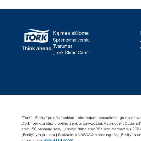
Ką mes siūlome
Sprendimai verslui
Tvarumas
„Tork Clean Care“
"Tork", "Essity" prekės ženklas – pirmaujanti pasaulinė higienos ir 
„Tork“ bei kitų stiprių prekių ženklų, pavyzdžiui, Actimove“ „Cutimed
apie 150 pasaulio šalių. „Essity“ dirba apie 36 tūkst. darbuotojų. 
„Essity“ yra įtraukta į Stokholmo NASDAQ biržos sąrašą. „Essity“ sten
informacijos
www.essity.com