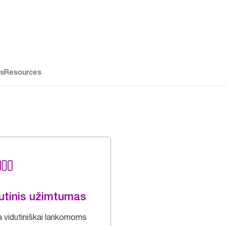
os
Resources
utinis užimtumas
a vidutiniškai lankomoms