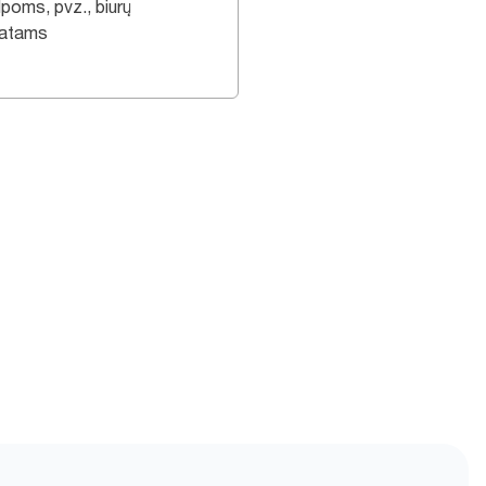
lpoms, pvz., biurų
tatams