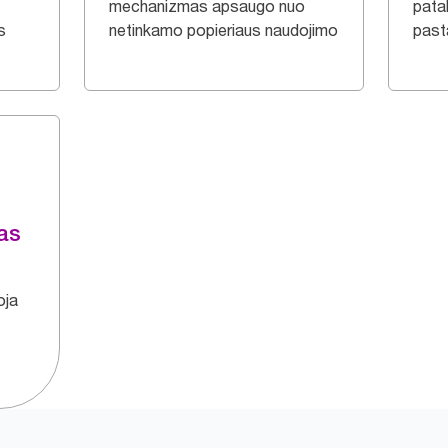
mechanizmas apsaugo nuo
pata
s
netinkamo popieriaus naudojimo
pas
mas
oja