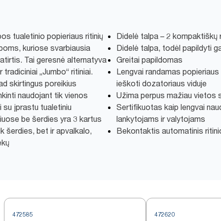
s tualetinio popieriaus ritinių
Didelė talpa – 2 kompaktiškų r
lpoms, kuriose svarbiausia
Didelė talpa, todėl papildyti 
atirtis. Tai geresnė alternatyva
Greitai papildomas
 tradiciniai „Jumbo“ ritiniai.
Lengvai randamas popieriaus g
kad skirtingus poreikius
ieškoti dozatoriaus viduje
kinti naudojant tik vienos
Užima perpus mažiau vietos 
i su įprastu tualetiniu
Sertifikuotas kaip lengvai n
niuose be šerdies yra 3 kartus
lankytojams ir valytojams
ik šerdies, bet ir apvalkalo,
Bekontaktis automatinis ritini
ekų
472585
472620