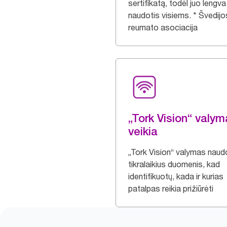
sertifikatą, todėl juo lengva
naudotis visiems. * Švedijo
reumato asociacija
„Tork Vision“ valy
veikia
„Tork Vision“ valymas naud
tikralaikius duomenis, kad
identifikuotų, kada ir kurias
patalpas reikia prižiūrėti