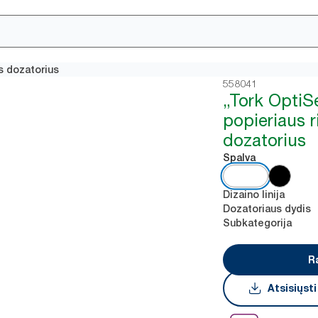
es dozatorius
558041
„Tork OptiS
popieriaus r
dozatorius
Spalva
Dizaino linija
Dozatoriaus dydis
Subkategorija
R
Atsisiųst