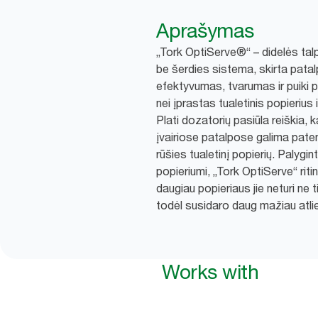
Aprašymas
„Tork OptiServe®“ – didelės talpo
be šerdies sistema, skirta pata
efektyvumas, tvarumas ir puiki p
nei įprastas tualetinis popierius ir
Plati dozatorių pasiūla reiškia, 
įvairiose patalpose galima paten
rūšies tualetinį popierių. Palygint
popieriumi, „Tork OptiServe“ riti
daugiau popieriaus jie neturi ne t
todėl susidaro daug mažiau atli
Works with