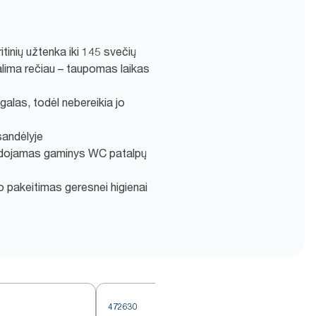
itinių užtenka iki 145 svečių
galima rečiau – taupomas laikas
alas, todėl nebereikia jo
sandėlyje
audojamas gaminys WC patalpų
o pakeitimas geresnei higienai
472630
4