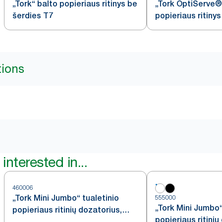
„Tork“ balto popieriaus ritinys be
„Tork OptiServe®“
šerdies T7
popieriaus ritiny
tions
interested in...
460006
„Tork Mini Jumbo“ tualetinio
555000
„Tork Mini Jumbo“
popieriaus ritinių dozatorius,
popieriaus ritinių
nerūdijančiojo plieno, T2