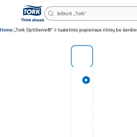
/
Home
„Tork OptiServe®“ 2 tualetinio popieriaus ritinių be šerdi
1 of 7