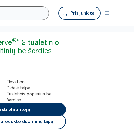
Prisijunkite
®
erve
“ 2 tualetinio
itinių be šerdies
Elevation
Didelė talpa
Tualetinis popierius be
šerdies
asti platintoją
i produkto duomenų lapą