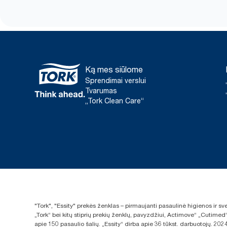
Ką mes siūlome
Sprendimai verslui
Tvarumas
„Tork Clean Care“
"Tork", "Essity" prekės ženklas – pirmaujanti pasaulinė higienos ir 
„Tork“ bei kitų stiprių prekių ženklų, pavyzdžiui, Actimove“ „Cutimed
apie 150 pasaulio šalių. „Essity“ dirba apie 36 tūkst. darbuotojų. 