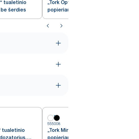
 tualetinio
„Tork OptiServe®“ tualetinio
s be šerdies
popieriaus ritinys be šerdies
5
555008
 tualetinio
„Tork Mini Jumbo T2“ tualetinio
 dozatorius,
popieriaus ritinių dozatorius,