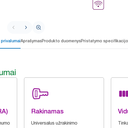
 privalumai
Aprašymas
Produkto duomenys
Pristatymo specifikacij
lumai
RA)
Rakinamas
Vid
amumo
Universalus užrakinimo
Tink