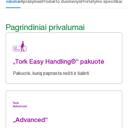
 privalumai
Aprašymas
Produkto duomenys
Pristatymo specifikacij
Pagrindiniai privalumai
„Tork Easy Handling®“ pakuotė
Pakuotė, kurią paprasta nešti ir šalinti
„Advanced“