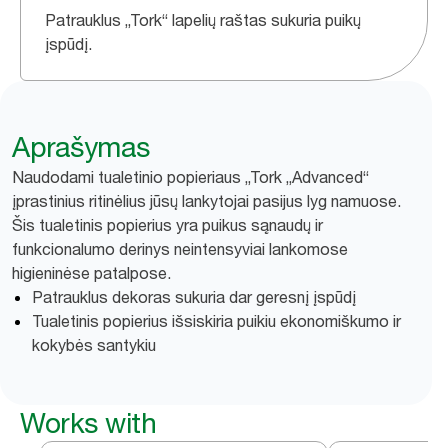
Patrauklus „Tork“ lapelių raštas sukuria puikų
įspūdį.
Aprašymas
Naudodami tualetinio popieriaus „Tork „Advanced“
įprastinius ritinėlius jūsų lankytojai pasijus lyg namuose.
Šis tualetinis popierius yra puikus sąnaudų ir
funkcionalumo derinys neintensyviai lankomose
higieninėse patalpose.
Patrauklus dekoras sukuria dar geresnį įspūdį
Tualetinis popierius išsiskiria puikiu ekonomiškumo ir
kokybės santykiu
Works with