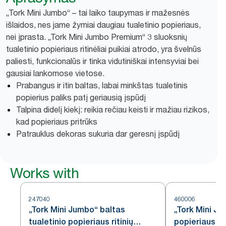
„Tork Mini Jumbo“ – tai laiko taupymas ir mažesnės
išlaidos, nes jame žymiai daugiau tualetinio popieriaus,
nei įprasta. „Tork Mini Jumbo Premium“ 3 sluoksnių
tualetinio popieriaus ritinėliai puikiai atrodo, yra švelnūs
paliesti, funkcionalūs ir tinka vidutiniškai intensyviai bei
gausiai lankomose vietose.
Prabangus ir itin baltas, labai minkštas tualetinis
popierius paliks patį geriausią įspūdį
Talpina didelį kiekį: reikia rečiau keisti ir mažiau rizikos,
kad popieriaus pritrūks
Patrauklus dekoras sukuria dar geresnį įspūdį
Works with
247040
460006
„Tork Mini Jumbo“ baltas
„Tork Mini Ju
tualetinio popieriaus ritinių
popieriaus ri