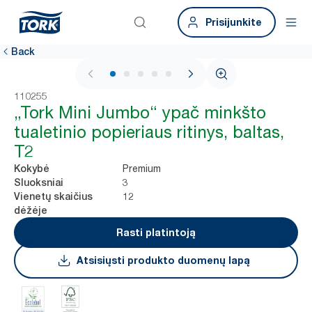
Prisijunkite
Back
1 / 5
110255
„Tork Mini Jumbo“ ypač minkšto
tualetinio popieriaus ritinys, baltas,
T2
Premium
Kokybė
3
Sluoksniai
12
Vienetų skaičius
dėžėje
Rasti platintoją
Atsisiųsti produkto duomenų lapą