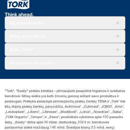
Ką mes siūlome
Sprendimai verslui
Mūsų sprendimai
Tvarumas
„Tork Clean Care“
„Tork Vision“ valymas
Apie „Tork“
„AD-a-Glance“
Apie mus
Susisiekite su mumis
Sėkmės istorijos
Naujienos ir pranešimai spaudai
torklt@essity.com
+370 5 268 3455
Rasti platintoją
"Tork", "Essity" prekės ženklas – pirmaujanti pasaulinė higienos ir sveikatos
UAB Essity Lithuania
bendrovė. Mūsų siekis yra kelti žmonių gerovę siūlant savo produktus ir
Naugarduko g. 98
paslaugas. Prekyba pasaulyje pirmaujančių prekių ženklų TENA ir „Tork“ bei
LT-03160 Vilnius, Lietuva
kitų stiprių prekių ženklų, pavyzdžiui, Actimove“ „Cutimed“, JOBST, „Knix“,
„Leukoplast“, „Libero“, „Libresse“, „Modibodi“, „Lotus“, „Nosotras“, „Saba“,
„TOM Organic“ „Tempo“, ir „Zewa“, produktais vykdoma apie 150 pasaulio
šalių. „Essity“ dirba apie 36 tūkst. darbuotojų. 2024 m. bendrovės
pardavimai siekė maždaug 146 mlrd. Švedijos kronų (13 mlrd. eurų).