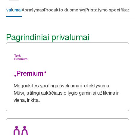
 privalumai
Aprašymas
Produkto duomenys
Pristatymo specifikacij
Pagrindiniai privalumai
„Premium“
Mėgaukitės ypatingu švelnumu ir efektyvumu.
Mūsų stilingi aukščiausio lygio gaminiai užtikrina ir
viena, ir kita.