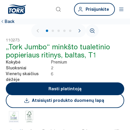
Prisijunkite
Back
1 / 5
110273
„Tork Jumbo“ minkšto tualetinio
popieriaus ritinys, baltas, T1
Premium
Kokybė
2
Sluoksniai
6
Vienetų skaičius
dėžėje
Rasti platintoją
Atsisiųsti produkto duomenų lapą