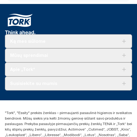
Ką mes siūlome
Sprendimai verslui
Mūsų sprendimai
Tvarumas
„Tork Clean Care“
„Tork Vision“ valymas
Apie „Tork“
„AD-a-Glance“
Apie mus
Susisiekite su mumis
Sėkmės istorijos
Naujienos ir pranešimai spaudai
torklt@essity.com
+370 5 268 3455
Rasti platintoją
"Tork", "Essity" prekės ženklas – pirmaujanti pasaulinė higienos ir sveikatos
UAB Essity Lithuania
bendrovė. Mūsų siekis yra kelti žmonių gerovę siūlant savo produktus ir
Naugarduko g. 98
paslaugas. Prekyba pasaulyje pirmaujančių prekių ženklų TENA ir „Tork“ bei
LT-03160 Vilnius, Lietuva
kitų stiprių prekių ženklų, pavyzdžiui, Actimove“ „Cutimed“, JOBST, „Knix“,
„Leukoplast“, „Libero“, „Libresse“, „Modibodi“, „Lotus“, „Nosotras“, „Saba“,