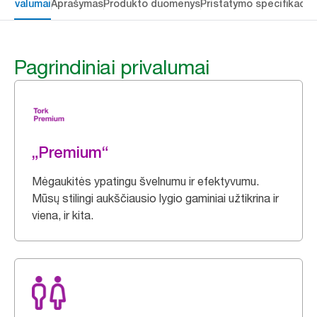
 privalumai
Aprašymas
Produkto duomenys
Pristatymo specifikacij
Pagrindiniai privalumai
„Premium“
Mėgaukitės ypatingu švelnumu ir efektyvumu.
Mūsų stilingi aukščiausio lygio gaminiai užtikrina ir
viena, ir kita.