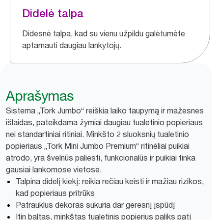
Didelė talpa
Didesnė talpa, kad su vienu užpildu galėtumėte
aptarnauti daugiau lankytojų.
Aprašymas
Sistema „Tork Jumbo“ reiškia laiko taupymą ir mažesnes
išlaidas, pateikdama žymiai daugiau tualetinio popieriaus
nei standartiniai ritiniai. Minkšto 2 sluoksnių tualetinio
popieriaus „Tork Mini Jumbo Premium“ ritinėliai puikiai
atrodo, yra švelnūs paliesti, funkcionalūs ir puikiai tinka
gausiai lankomose vietose.
Talpina didelį kiekį: reikia rečiau keisti ir mažiau rizikos,
kad popieriaus pritrūks
Patrauklus dekoras sukuria dar geresnį įspūdį
Itin baltas, minkštas tualetinis popierius paliks patį