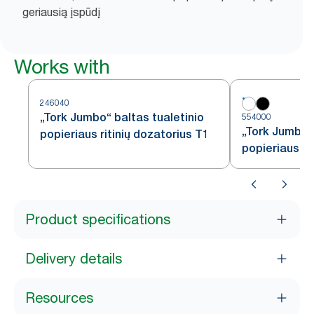
geriausią įspūdį
Works with
246040
„Tork Jumbo“ baltas tualetinio
554000
„Tork Jumbo“ 
popieriaus ritinių dozatorius T1
popieriaus ri
baltas, T1
Product specifications
Delivery details
Resources