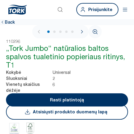
Prisijunkite
Back
1 / 5
110296
„Tork Jumbo“ natūralios baltos
spalvos tualetinio popieriaus ritinys,
T1
Universal
Kokybė
2
Sluoksniai
6
Vienetų skaičius
dėžėje
Rasti platintoją
Atsisiųsti produkto duomenų lapą