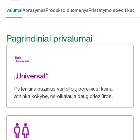
 privalumai
Aprašymas
Produkto duomenys
Pristatymo specifikacij
Pagrindiniai privalumai
„Universal“
Patenkina bazinius vartotojų poreikius, kaina
atitinka kokybę, nereikalauja daug priežiūros.