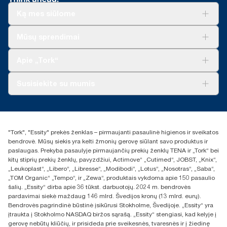
Ką mes siūlome
Sprendimai verslui
Mūsų sprendimai
Tvarumas
„Tork Clean Care“
„Tork Vision“ valymas
Apie „Tork“
„AD-a-Glance“
Apie mus
Susisiekite su mumis
Sėkmės istorijos
Naujienos ir pranešimai spaudai
torklt@essity.com
+370 5 268 3455
Rasti platintoją
"Tork", "Essity" prekės ženklas – pirmaujanti pasaulinė higienos ir sveikatos
UAB Essity Lithuania
bendrovė. Mūsų siekis yra kelti žmonių gerovę siūlant savo produktus ir
Naugarduko g. 98
paslaugas. Prekyba pasaulyje pirmaujančių prekių ženklų TENA ir „Tork“ bei
LT-03160 Vilnius, Lietuva
kitų stiprių prekių ženklų, pavyzdžiui, Actimove“ „Cutimed“, JOBST, „Knix“,
„Leukoplast“, „Libero“, „Libresse“, „Modibodi“, „Lotus“, „Nosotras“, „Saba“,
„TOM Organic“ „Tempo“, ir „Zewa“, produktais vykdoma apie 150 pasaulio
šalių. „Essity“ dirba apie 36 tūkst. darbuotojų. 2024 m. bendrovės
pardavimai siekė maždaug 146 mlrd. Švedijos kronų (13 mlrd. eurų).
Bendrovės pagrindinė būstinė įsikūrusi Stokholme, Švedijoje. „Essity“ yra
įtraukta į Stokholmo NASDAQ biržos sąrašą. „Essity“ stengiasi, kad kelyje į
gerovę nebūtų kliūčių, ir prisideda prie sveikesnės, tvaresnės ir į žiedinę