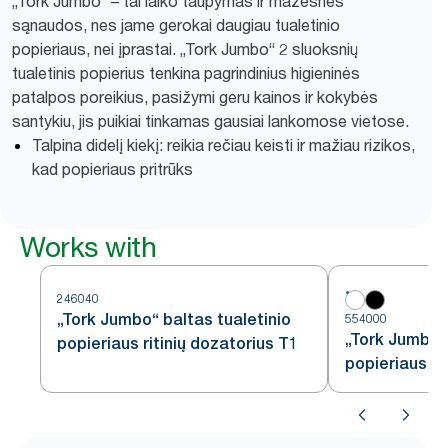
„Tork Jumbo“ – tai laiko taupymas ir mažesnės
sąnaudos, nes jame gerokai daugiau tualetinio
popieriaus, nei įprastai. „Tork Jumbo“ 2 sluoksnių
tualetinis popierius tenkina pagrindinius higieninės
patalpos poreikius, pasižymi geru kainos ir kokybės
santykiu, jis puikiai tinkamas gausiai lankomose vietose.
Talpina didelį kiekį: reikia rečiau keisti ir mažiau rizikos,
kad popieriaus pritrūks
Works with
246040
„Tork Jumbo“ baltas tualetinio
554000
„Tork Jumbo“ 
popieriaus ritinių dozatorius T1
popieriaus ri
baltas, T1