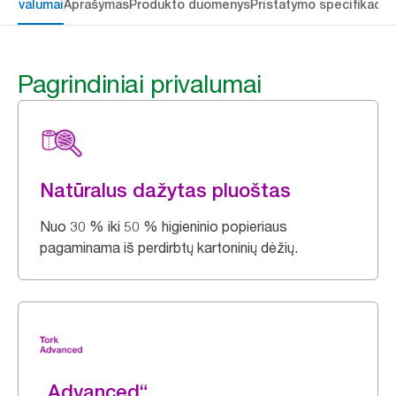
 privalumai
Aprašymas
Produkto duomenys
Pristatymo specifikacij
Pagrindiniai privalumai
Natūralus dažytas pluoštas
Nuo 30 % iki 50 % higieninio popieriaus
pagaminama iš perdirbtų kartoninių dėžių.
„Advanced“