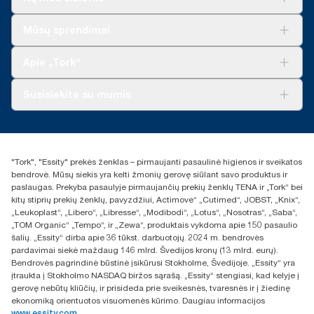
Sprendimai verslui
Mūsų sprendimai
Tvarumas
„Tork Clean Care“
„Tork Vision“ valymas
Apie „Tork“
„AD-a-Glance“
Apie mus
Susisiekite su mumis
Sėkmės istorijos
Naujienos ir pranešimai spaudai
torklt@essity.com
+370 5 268 3455
Rasti platintoją
"Tork", "Essity" prekės ženklas – pirmaujanti pasaulinė higienos ir sveikatos
UAB Essity Lithuania
bendrovė. Mūsų siekis yra kelti žmonių gerovę siūlant savo produktus ir
Naugarduko g. 98
paslaugas. Prekyba pasaulyje pirmaujančių prekių ženklų TENA ir „Tork“ bei
LT-03160 Vilnius, Lietuva
kitų stiprių prekių ženklų, pavyzdžiui, Actimove“ „Cutimed“, JOBST, „Knix“,
„Leukoplast“, „Libero“, „Libresse“, „Modibodi“, „Lotus“, „Nosotras“, „Saba“,
„TOM Organic“ „Tempo“, ir „Zewa“, produktais vykdoma apie 150 pasaulio
šalių. „Essity“ dirba apie 36 tūkst. darbuotojų. 2024 m. bendrovės
pardavimai siekė maždaug 146 mlrd. Švedijos kronų (13 mlrd. eurų).
Bendrovės pagrindinė būstinė įsikūrusi Stokholme, Švedijoje. „Essity“ yra
įtraukta į Stokholmo NASDAQ biržos sąrašą. „Essity“ stengiasi, kad kelyje į
gerovę nebūtų kliūčių, ir prisideda prie sveikesnės, tvaresnės ir į žiedinę
ekonomiką orientuotos visuomenės kūrimo. Daugiau informacijos
www.essity.com