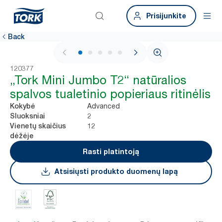
Prisijunkite
Back
1 / 6
120377
„Tork Mini Jumbo T2“ natūralios
spalvos tualetinio popieriaus ritinėlis
Advanced
Kokybė
2
Sluoksniai
12
Vienetų skaičius
dėžėje
Rasti platintoją
Atsisiųsti produkto duomenų lapą