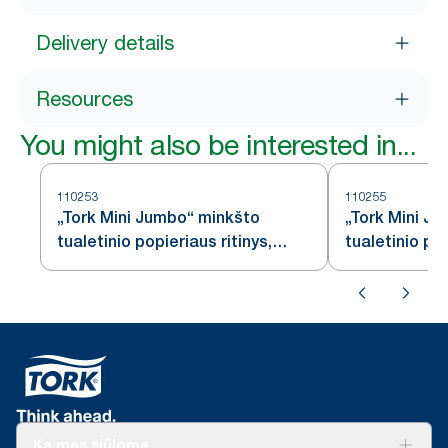
Delivery details
Resources
You might also be interested in...
110253
110255
„Tork Mini Jumbo“ minkšto
„Tork Mini J
tualetinio popieriaus ritinys,
tualetinio pop
baltas, T2
baltas, T2
Ką mes siūlome