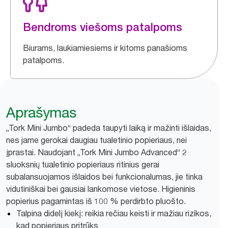
Bendroms viešoms patalpoms
Biurams, laukiamiesiems ir kitoms panašioms
patalpoms.
Aprašymas
„Tork Mini Jumbo“ padeda taupyti laiką ir mažinti išlaidas,
nes jame gerokai daugiau tualetinio popieriaus, nei
įprastai. Naudojant „Tork Mini Jumbo Advanced“ 2
sluoksnių tualetinio popieriaus ritinius gerai
subalansuojamos išlaidos bei funkcionalumas, jie tinka
vidutiniškai bei gausiai lankomose vietose. Higieninis
popierius pagamintas iš 100 % perdirbto pluošto.
Talpina didelį kiekį: reikia rečiau keisti ir mažiau rizikos,
kad popieriaus pritrūks