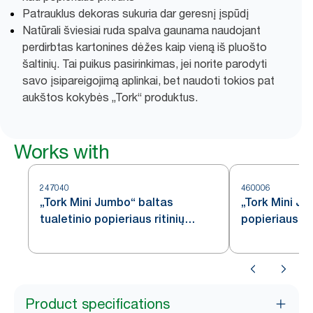
Patrauklus dekoras sukuria dar geresnį įspūdį
Natūrali šviesiai ruda spalva gaunama naudojant
perdirbtas kartonines dėžes kaip vieną iš pluošto
šaltinių. Tai puikus pasirinkimas, jei norite parodyti
savo įsipareigojimą aplinkai, bet naudoti tokios pat
aukštos kokybės „Tork“ produktus.
Works with
247040
460006
„Tork Mini Jumbo“ baltas
„Tork Mini Ju
tualetinio popieriaus ritinių
popieriaus ri
dozatorius T2
nerūdijančioj
Product specifications