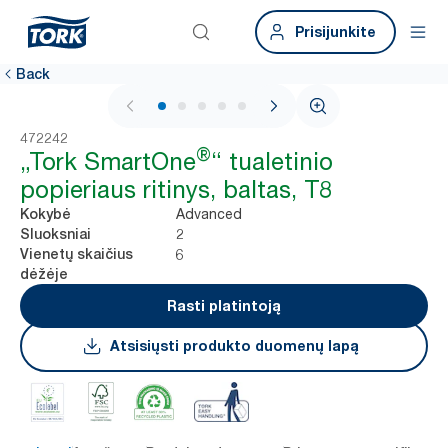
Prisijunkite
Back
1 / 7
472242
®
„Tork SmartOne
“ tualetinio
popieriaus ritinys, baltas, T8
Advanced
Kokybė
2
Sluoksniai
6
Vienetų skaičius
dėžėje
Rasti platintoją
Atsisiųsti produkto duomenų lapą