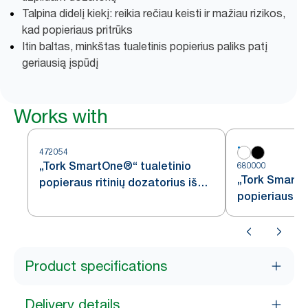
Talpina didelį kiekį: reikia rečiau keisti ir mažiau rizikos,
kad popieriaus pritrūks
Itin baltas, minkštas tualetinis popierius paliks patį
geriausią įspūdį
Works with
472054
„Tork SmartOne®“ tualetinio
680000
„Tork SmartO
popieraus ritinių dozatorius iš
popieriaus ri
nerūdijančiojo plieno T8
baltas, T8
Product specifications
Delivery details