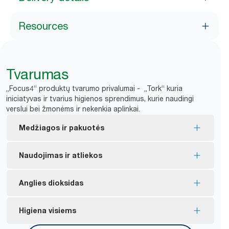
Resources
Tvarumas
„Focus4“ produktų tvarumo privalumai - „Tork“ kuria
iniciatyvas ir tvarius higienos sprendimus, kurie naudingi
verslui bei žmonėms ir nekenkia aplinkai.
Medžiagos ir pakuotės
ES ekologiniu ženklu pažymėti užpildai – mažesnis
Naudojimas ir atliekos
poveikis aplinkai per visą gaminio gyvavimo ciklą.
„FSC®“ pažymėti užpildai – pagaminti iš atsakingai
Dvigubi dozatoriai padeda išvengti atliekų,
Anglies dioksidas
išgauto pluošto.
susidarančių dėl tuščių šerdžių.
Daugelis plastikinių užpildų pakuočių yra
Anglies dioksido atžvilgiu neutralūs sertifikuoti
Higiena visiems
pagamintos iš ne mažiau kaip 30 % perdirbto
dozatoriai gaminami naudojant sertifikuotą
plastiko (likusi dalis bus taip gaminama iki 2025 m.