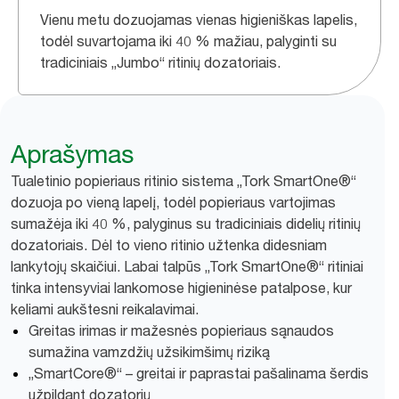
Vienu metu dozuojamas vienas higieniškas lapelis,
todėl suvartojama iki 40 % mažiau, palyginti su
tradiciniais „Jumbo“ ritinių dozatoriais.
Aprašymas
Tualetinio popieriaus ritinio sistema „Tork SmartOne®“
dozuoja po vieną lapelį, todėl popieriaus vartojimas
sumažėja iki 40 %, palyginus su tradiciniais didelių ritinių
dozatoriais. Dėl to vieno ritinio užtenka didesniam
lankytojų skaičiui. Labai talpūs „Tork SmartOne®“ ritiniai
tinka intensyviai lankomose higieninėse patalpose, kur
keliami aukštesni reikalavimai.
Greitas irimas ir mažesnės popieriaus sąnaudos
sumažina vamzdžių užsikimšimų riziką
„SmartCore®“ – greitai ir paprastai pašalinama šerdis
užpildant dozatorių