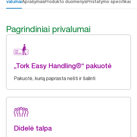
 privalumai
Aprašymas
Produkto duomenys
Pristatymo specifikacij
Pagrindiniai privalumai
„Tork Easy Handling®“ pakuotė
Pakuotė, kurią paprasta nešti ir šalinti
Didelė talpa