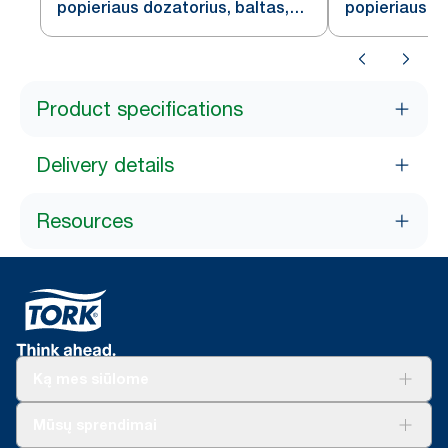
popieriaus dozatorius, baltas,
popieriaus do
T3
T3
Product specifications
Delivery details
Resources
Ką mes siūlome
Sprendimai verslui
Mūsų sprendimai
Tvarumas