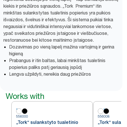
kiekis ir priežiūros sąnaudos. „Tork Premium“ itin
minkštas sulankstytas tualetinis popierius yra puikios
išvaizdos, švelnus ir efektyvus. Ši sistema puikiai tinka
negausiai ir vidutiniškai intensyviai lankomose vietose,
ypač sveikatos priežiūros įstaigose ir viešbučiuose,
restoranuose bei kitose maitinimo įstaigose.
Dozavimas po vieną lapelį mažina vartojimą ir gerina
higieną
Prabangus ir itin baltas, labai minkštas tualetinis
popierius paliks patį geriausią įspūdį
Lengva užpildyti, nereikia daug priežiūros
Works with
556000
556008
„Tork“ sulankstyto tualetinio
„Tork“ sulank