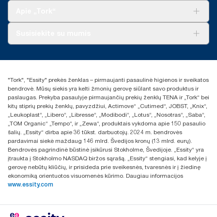
„Tork Clean Care“
„Tork Vision“ valymas
Apie „Tork“
„AD-a-Glance“
Apie mus
Susisiekite su mumis
Sėkmės istorijos
Naujienos ir pranešimai spaudai
torklt@essity.com
+370 5 268 3455
Rasti platintoją
"Tork", "Essity" prekės ženklas – pirmaujanti pasaulinė higienos ir sveikatos
UAB Essity Lithuania
bendrovė. Mūsų siekis yra kelti žmonių gerovę siūlant savo produktus ir
Naugarduko g. 98
paslaugas. Prekyba pasaulyje pirmaujančių prekių ženklų TENA ir „Tork“ bei
LT-03160 Vilnius, Lietuva
kitų stiprių prekių ženklų, pavyzdžiui, Actimove“ „Cutimed“, JOBST, „Knix“,
„Leukoplast“, „Libero“, „Libresse“, „Modibodi“, „Lotus“, „Nosotras“, „Saba“,
„TOM Organic“ „Tempo“, ir „Zewa“, produktais vykdoma apie 150 pasaulio
šalių. „Essity“ dirba apie 36 tūkst. darbuotojų. 2024 m. bendrovės
pardavimai siekė maždaug 146 mlrd. Švedijos kronų (13 mlrd. eurų).
Bendrovės pagrindinė būstinė įsikūrusi Stokholme, Švedijoje. „Essity“ yra
įtraukta į Stokholmo NASDAQ biržos sąrašą. „Essity“ stengiasi, kad kelyje į
gerovę nebūtų kliūčių, ir prisideda prie sveikesnės, tvaresnės ir į žiedinę
ekonomiką orientuotos visuomenės kūrimo. Daugiau informacijos
www.essity.com