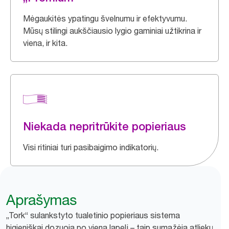
Mėgaukitės ypatingu švelnumu ir efektyvumu.
Mūsų stilingi aukščiausio lygio gaminiai užtikrina ir
viena, ir kita.
Niekada nepritrūkite popieriaus
Visi ritiniai turi pasibaigimo indikatorių.
Aprašymas
„Tork“ sulankstyto tualetinio popieriaus sistema
higieniškai dozuoja po vieną lapelį – taip sumažėja atliekų