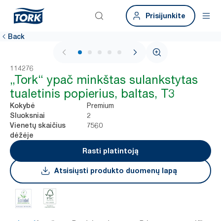
Prisijunkite
Back
1 / 5
114276
„Tork“ ypač minkštas sulankstytas
tualetinis popierius, baltas, T3
Premium
Kokybė
2
Sluoksniai
7560
Vienetų skaičius
dėžėje
Rasti platintoją
Atsisiųsti produkto duomenų lapą