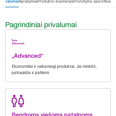
 privalumai
Aprašymas
Produkto duomenys
Pristatymo specifikacij
Pagrindiniai privalumai
„Advanced“
Ekonomiški ir veiksmingi produktai. Jie minkšti,
patrauklūs ir patikimi.
Bendroms viešoms patalpoms