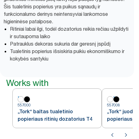
Šis tualetinis popierius yra puikus sąnaudų ir
funkcionalumo derinys neintensyviai lankomose
higieninėse patalpose.
Ritiniai labai ilgi, todėl dozatorius reikia rečiau užpildyti
ir sutaupoma laiko
Patrauklus dekoras sukuria dar geresnį įspūdį
Tualetinis popierius išsiskiria puikiu ekonomiškumo ir
kokybės santykiu
Works with
557000
557008
„Tork“ baltas tualetinio
„Tork“ juodas
popieriaus ritinių dozatorius T4
popieriaus ri