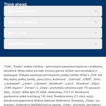
Ką mes siūlome
Sprendimai verslui
Mūsų sprendimai
Tvarumas
„Tork Clean Care“
„Tork Vision“ valymas
Apie „Tork“
„AD-a-Glance“
Apie mus
Susisiekite su mumis
Sėkmės istorijos
Naujienos ir pranešimai spaudai
torklt@essity.com
+370 5 268 3455
Rasti platintoją
"Tork", "Essity" prekės ženklas – pirmaujanti pasaulinė higienos ir sveikatos
UAB Essity Lithuania
bendrovė. Mūsų siekis yra kelti žmonių gerovę siūlant savo produktus ir
Naugarduko g. 98
paslaugas. Prekyba pasaulyje pirmaujančių prekių ženklų TENA ir „Tork“ bei
LT-03160 Vilnius, Lietuva
kitų stiprių prekių ženklų, pavyzdžiui, Actimove“ „Cutimed“, JOBST, „Knix“,
„Leukoplast“, „Libero“, „Libresse“, „Modibodi“, „Lotus“, „Nosotras“, „Saba“,
„TOM Organic“ „Tempo“, ir „Zewa“, produktais vykdoma apie 150 pasaulio
šalių. „Essity“ dirba apie 36 tūkst. darbuotojų. 2024 m. bendrovės
pardavimai siekė maždaug 146 mlrd. Švedijos kronų (13 mlrd. eurų).
Bendrovės pagrindinė būstinė įsikūrusi Stokholme, Švedijoje. „Essity“ yra
įtraukta į Stokholmo NASDAQ biržos sąrašą. „Essity“ stengiasi, kad kelyje į