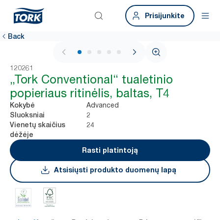
Prisijunkite
Back
1 / 5
120261
„Tork Conventional“ tualetinio
popieriaus ritinėlis, baltas, T4
Advanced
Kokybė
2
Sluoksniai
24
Vienetų skaičius
dėžėje
Rasti platintoją
Atsisiųsti produkto duomenų lapą