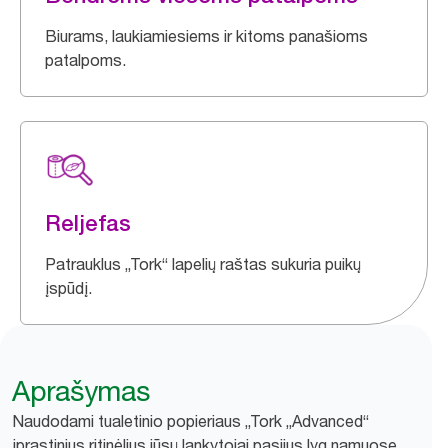
Biurams, laukiamiesiems ir kitoms panašioms
patalpoms.
Reljefas
Patrauklus „Tork“ lapelių raštas sukuria puikų
įspūdį.
Aprašymas
Naudodami tualetinio popieriaus „Tork „Advanced“
įprastinius ritinėlius jūsų lankytojai pasijus lyg namuose.